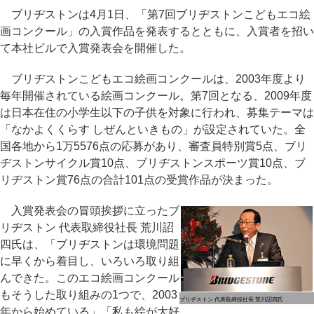
ブリヂストンは4月1日、「第7回ブリヂストンこどもエコ絵
画コンクール」の入賞作品を発表するとともに、入賞者を招い
て本社ビルで入賞発表会を開催した。
ブリヂストンこどもエコ絵画コンクールは、2003年度より
毎年開催されている絵画コンクール。第7回となる、2009年度
は日本在住の小学生以下の子供を対象に行われ、募集テーマは
「なかよくくらす しぜんといきもの」が設定されていた。全
国各地から1万5576点の応募があり、審査員特別賞5点、ブリ
ヂストンサイクル賞10点、ブリヂストンスポーツ賞10点、ブ
リヂストン賞76点の合計101点の受賞作品が決まった。
入賞発表会の冒頭挨拶に立ったブ
リヂストン 代表取締役社長 荒川詔
四氏は、「ブリヂストンは環境問題
に早くから着目し、いろいろ取り組
んできた。このエコ絵画コンクール
もそうした取り組みの1つで、2003
ブリヂストン 代表取締役社長 荒川詔四氏
年から始めている」「私も絵が大好