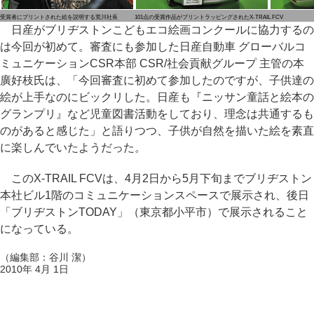
受賞者にプリントされた絵を説明する荒川社長
101点の受賞作品がプリントラッピングされたX-TRAIL FCV
日産がブリヂストンこどもエコ絵画コンクールに協力するの
は今回が初めて。審査にも参加した日産自動車 グローバルコ
ミュニケーションCSR本部 CSR/社会貢献グループ 主管の本
廣好枝氏は、「今回審査に初めて参加したのですが、子供達の
絵が上手なのにビックリした。日産も『ニッサン童話と絵本の
グランプリ』など児童図書活動をしており、理念は共通するも
のがあると感じた」と語りつつ、子供が自然を描いた絵を素直
に楽しんでいたようだった。
このX-TRAIL FCVは、4月2日から5月下旬までブリヂストン
本社ビル1階のコミュニケーションスペースで展示され、後日
「ブリヂストンTODAY」（東京都小平市）で展示されること
になっている。
（編集部：谷川 潔）
2010年 4月 1日