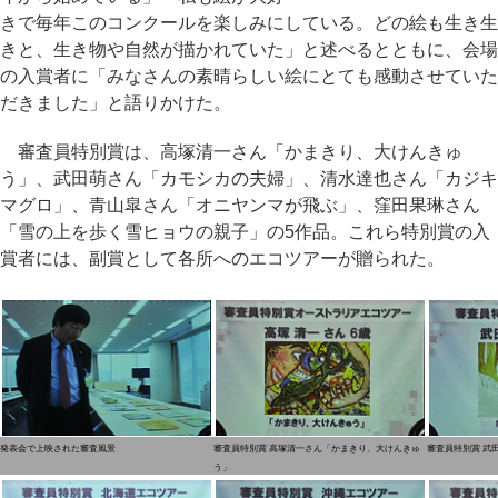
きで毎年このコンクールを楽しみにしている。どの絵も生き生
きと、生き物や自然が描かれていた」と述べるとともに、会場
の入賞者に「みなさんの素晴らしい絵にとても感動させていた
だきました」と語りかけた。
審査員特別賞は、高塚清一さん「かまきり、大けんきゅ
う」、武田萌さん「カモシカの夫婦」、清水達也さん「カジキ
マグロ」、青山皐さん「オニヤンマが飛ぶ」、窪田果琳さん
「雪の上を歩く雪ヒョウの親子」の5作品。これら特別賞の入
賞者には、副賞として各所へのエコツアーが贈られた。
発表会で上映された審査風景
審査員特別賞 高塚清一さん「かまきり、大けんきゅ
審査員特別賞 武
う」