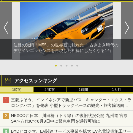
注目の光岡「M55」の世界観に触れた！ 古きよき時代の
デザインエッセンスを再現した相棒にしたくなる1台
●
●
●
●
●
アクセスランキング
1時間
24時間
1週間
1カ月
三菱ふそう、インドネシアで新型バス「キャンター・エクストラ
ロングバス」を発表 小型トラックベースの観光・旅客輸送向け
バス
NEXCO西日本、川田橋（下り線）の復旧状況公開 九州道 宮原
SA〜八代ICで8月9日中に緊急車両を通行可能に
BYDとコジマ、EV関連サービス事業を拡大 EV充電設備施工サー