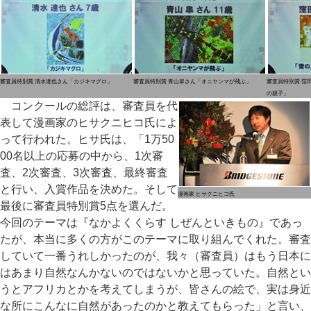
審査員特別賞 清水達也さん「カジキマグロ」
審査員特別賞 青山皐さん「オニヤンマが飛ぶ」
審査員特別賞 窪
の親子」
コンクールの総評は、審査員を代
表して漫画家のヒサクニヒコ氏によ
って行われた。ヒサ氏は、「1万50
00名以上の応募の中から、1次審
査、2次審査、3次審査、最終審査
と行い、入賞作品を決めた。そして
漫画家 ヒサクニヒコ氏
最後に審査員特別賞5点を選んだ。
今回のテーマは『なかよくくらす しぜんといきもの』であっ
たが、本当に多くの方がこのテーマに取り組んでくれた。審査
していて一番うれしかったのが、我々（審査員）はもう日本に
はあまり自然なんかないのではないかと思っていた。自然とい
うとアフリカとかを考えてしまうが、皆さんの絵で、実は身近
な所にこんなに自然があったのかと教えてもらった」と言い、