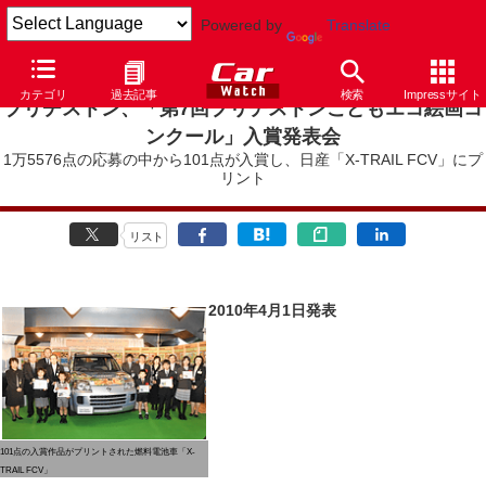
Powered by
Translate
カテゴリ
過去記事
検索
Impressサイト
ブリヂストン、「第7回ブリヂストンこどもエコ絵画コ
ンクール」入賞発表会
1万5576点の応募の中から101点が入賞し、日産「X-TRAIL FCV」にプ
リント
リスト
2010年4月1日発表
101点の入賞作品がプリントされた燃料電池車「X-
TRAIL FCV」