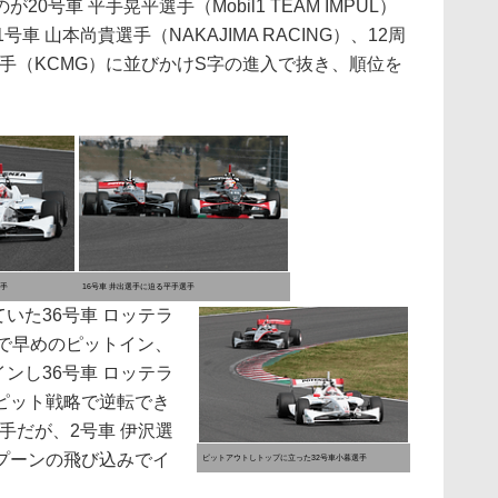
号車 平手晃平選手（Mobil1 TEAM IMPUL）
車 山本尚貴選手（NAKAJIMA RACING）、12周
選手（KCMG）に並びかけS字の進入で抜き、順位を
選手
16号車 井出選手に迫る平手選手
いた36号車 ロッテラ
ろで早めのピットイン、
ンし36号車 ロッテラ
ピット戦略で逆転でき
手だが、2号車 伊沢選
プーンの飛び込みでイ
ピットアウトしトップに立った32号車小暮選手