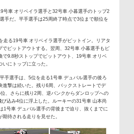
号車 オリベイラ選手と32号車 小暮選手のトップ2
手選手だ。平手選手は25周終了時点で3位まで順位を
走る19号車 オリベイラ選手がピットイン。リアタ
ップでピットアウトする。翌周、32号車 小暮選手もピ
で9.8秒ストップでピットアウト、19号車 オリベ
ついにトップに立った。
平手選手は、5位を走る1号車 デュバル選手の後ろ
快進撃は続いた。残り6周、バックストレートでデ
5位、さらに残り2周、逆バンクからダンロップへの
飛び込み4位に浮上した。ルーキーの31号車 山本尚
NG）は1号車 デュバル選手の背後まで迫り、抜くまでに
が期待される走りを見せた。