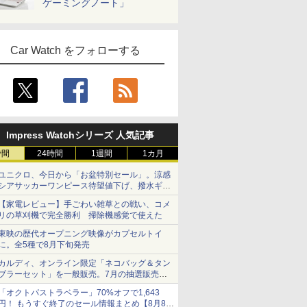
ゲーミングノート」
Car Watch をフォローする
Impress Watchシリーズ 人気記事
時間
24時間
1週間
1カ月
ユニクロ、今日から「お盆特別セール」。涼感
シアサッカーワンピース待望値下げ、撥水ギア
ショーツは1990円に
【家電レビュー】手ごわい雑草との戦い、コメ
リの草刈機で完全勝利 掃除機感覚で使えた
東映の歴代オープニング映像がカプセルトイ
に。全5種で8月下旬発売
カルディ、オンライン限定「ネコバッグ＆タン
ブラーセット」を一般販売。7月の抽選販売の
当選無効分
「オクトパストラベラー」70%オフで1,643
円！ もうすぐ終了のセール情報まとめ【8月8日