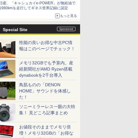
日産、「キャシュカイe-POWER」が無給油で
1980kmを走行してギネス世界記録に認定
もっと見る
Special Site
性能の良いお得な中古PC情
報はこのページでチェック！
メモリ32GBでも予算内。産
経新聞社がAMD Ryzen搭載
dynabookを2千台導入
鳥肌ものの「DENON
HOME」サウンドを体感し
た！
ソニーミラーレス一眼の大特
集！ 見どころ記事まとめ
お値段そのままでメモリ倍
増！メモリ32GBの「お得な