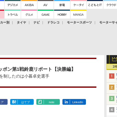
ーカー別
タイヤ
ナビ
ドラレコ
モータースポーツ
モーターサ
1
ッポン第1戦鈴鹿リポート【決勝編】
を制したのは小暮卓史選手
ェア
はてブ
note
LinkedIn