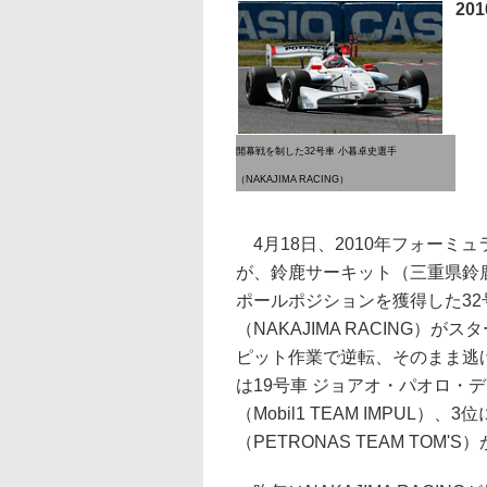
20
開幕戦を制した32号車 小暮卓史選手
（NAKAJIMA RACING）
4月18日、2010年フォーミ
が、鈴鹿サーキット（三重県鈴
ポールポジションを獲得した32
（NAKAJIMA RACING）が
ピット作業で逆転、そのまま逃
は19号車 ジョアオ・パオロ・
（Mobil1 TEAM IMPUL
（PETRONAS TEAM TOM'