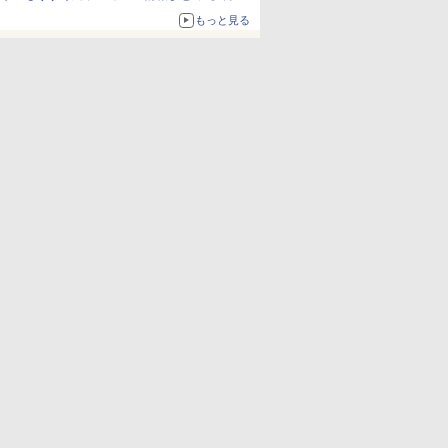
更新】
もっと見る
ニンテンドーeショップでは「大神 絶景版」が
67%オフで990円