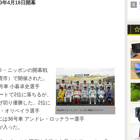
10年4月18日開幕
ュラ・ニッポンの開幕戦
鹿市）で開催された。
号車 小暮卓史選手
スタートで2位に落ちるが、
げ切り優勝した。2位に
デ・オリベイラ選手
2010年フォーミュラ・ニッポン参戦ドライバー
）、3位には36号車 アンドレ・ロッテラー選手
S）が入った。