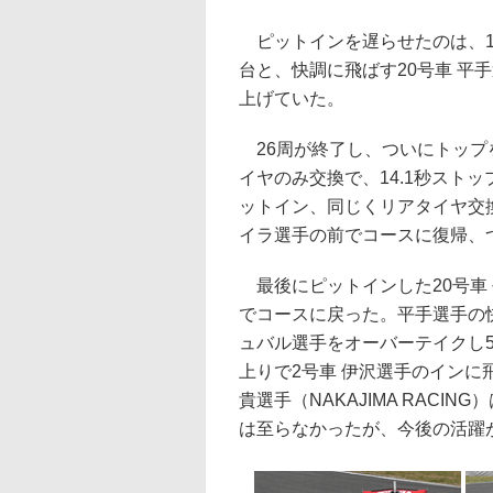
ピットインを遅らせたのは、19
台と、快調に飛ばす20号車 平
上げていた。
26周が終了し、ついにトップを
イヤのみ交換で、14.1秒スト
ットイン、同じくリアタイヤ交換
イラ選手の前でコースに復帰、
最後にピットインした20号車 
でコースに戻った。平手選手の
ュバル選手をオーバーテイクし
上りで2号車 伊沢選手のインに
貴選手（NAKAJIMA RACI
は至らなかったが、今後の活躍