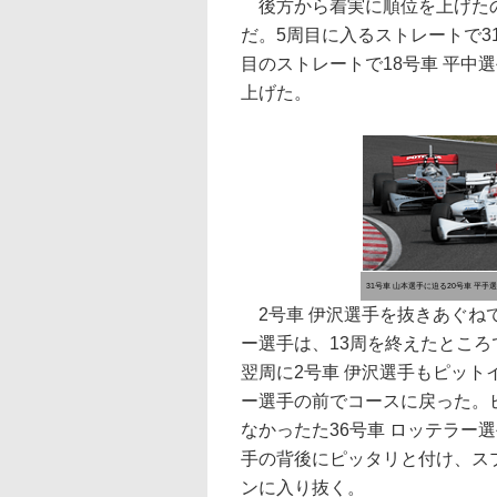
後方から着実に順位を上げたのが20
だ。5周目に入るストレートで31号
目のストレートで18号車 平中
上げた。
31号車 山本選手に迫る20号車 平手
2号車 伊沢選手を抜きあぐねて
ー選手は、13周を終えたとこ
翌周に2号車 伊沢選手もピットイ
ー選手の前でコースに戻った。
なかったた36号車 ロッテラー選
手の背後にピッタリと付け、ス
ンに入り抜く。