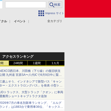
Impress サイト
全カテゴリ
イクル
イベント
アクセスランキング
時間
24時間
1週間
1カ月
NEXCO西日本、川田橋（下り線）の復旧状況
公開 九州道 宮原SA〜八代ICで8月9日中に緊急
車両を通行可能に
三菱ふそう、インドネシアで新型バス「キャン
ター・エクストラロングバス」を発表 小型トラ
ックベースの観光・旅客輸送向けバス
UDトラックス、大型トラック「クオン」に車両
運搬用ショートキャブトラクタ追加
2026年7月の車名別新車ランキング、「エルグ
ランド」は1883台で乗用車36位、「キックス」
は2591台で27位に