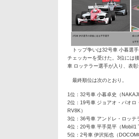
2号車 伊沢選手の背後に迫る平手選手
残り2
る平手
トップ争いは32号車 小暮選手
チェッカーを受けた。3位には
車 ロッテラー選手が入り、表
最終順位は次のとおり。
1位：32号車 小暮卓史（NAKAJIM
2位：19号車 ジョアオ・パオロ・デ・
RV8K）
3位：36号車 アンドレ・ロッテラー（
4位：20号車 平手晃平（Mobil1 T
5位：2号車 伊沢拓也（DOCOMO T