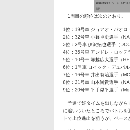
1周目のS字でスピン、コースアウト
選手
1周目の順位は次のとおり。
1位：19号車 ジョアオ・パオロ・デ
2位：32号車 小暮卓史選手（NAKA
3位：2号車 伊沢拓也選手（DOCOM
4位：36号車 アンドレ・ロッテラー
5位：10号車 塚越広大選手（HFD
6位：1号車 ロイック・デュバル選手（
7位：16号車 井出有治選手（MOT
8位：31号車 山本尚貴選手（NAKA
9位：20号車 平手晃平選手（Mobil
予選で好タイムを出しながらピ
に追いついたところでバトルを
トで上位進出を狙うが、ペース