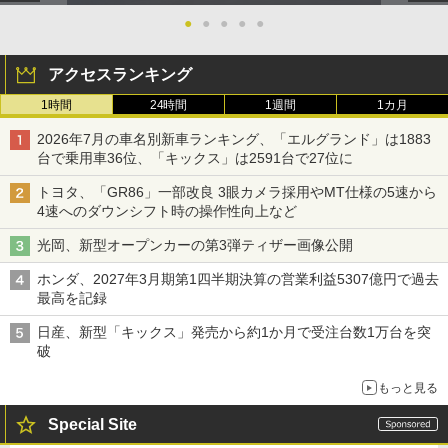
●
●
●
●
●
アクセスランキング
1時間
24時間
1週間
1カ月
2026年7月の車名別新車ランキング、「エルグランド」は1883
台で乗用車36位、「キックス」は2591台で27位に
トヨタ、「GR86」一部改良 3眼カメラ採用やMT仕様の5速から
4速へのダウンシフト時の操作性向上など
光岡、新型オープンカーの第3弾ティザー画像公開
ホンダ、2027年3月期第1四半期決算の営業利益5307億円で過去
最高を記録
日産、新型「キックス」発売から約1か月で受注台数1万台を突
破
もっと見る
Special Site