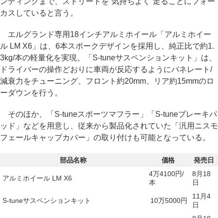
ンディングまで、ストリートを“気持ちよく”走ることにフォー
カスしていると言う。
エルグランド専用18インチアルミホイール「アルミホイー
ル LM X6」は、6本スポークデザインを採用し、純正比で約1.
3kg/本の軽量化を実現。「S-tuneサスペンションキット」は、
ドライバーの操作どおりに車両が反応するようにバネレート/
減衰力をチューニング、フロント約20mm、リア約15mmのロ
ーダウンを行う。
そのほか、「S-tuneスポーツマフラー」「S-tuneブレーキパ
ッド」などを用意し、従来から製品化されていた「汎用ニスモ
フェールキャップカバー」の取り付けも可能となっている。
部品名称
価格
発売日
4万4100円/
8月18
アルミホイール LM X6
本
日
11月4
S-tuneサスペンションキット
10万5000円
日