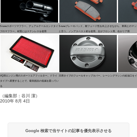
S-tuneスポーツマフラー。デュアルテールエンドタイ
S-tuneブレーキパッド。耐フェード性を向上させながら、車両とのマ
プのマフラー。材質にはステンレスを使用
と言う。ノンアスベスト材を使用。左がフロント用、右がリア用
VQ35エンジン用のスポーツエアフィルター。ドライ
汎用タイプのフェールキャップカバー。レーシングマシンの給油口をイ
タイプへ変更することで、吸気抵抗の低減を図ってい
る
（編集部：谷川 潔）
2010年 8月 4日
Google 検索で当サイトの記事を優先表示させる