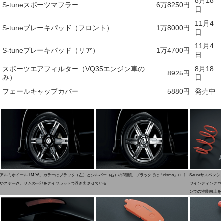
8月18
S-tuneスポーツマフラー
6万8250円
日
11月4
S-tuneブレーキパッド（フロント）
1万8000円
日
11月4
S-tuneブレーキパッド（リア）
1万4700円
日
スポーツエアフィルター（VQ35エンジン車の
8月18
8925円
み）
日
フェールキャップカバー
5880円
発売中
アルミホイール LM X6。カラーはブラック（左）とシルバー（右）の2種類。ブラックでは「nismo」ロゴ
S-tuneサスペ
やスポーク、リムの一部をダイヤカットで浮き出させている
ワインディングロ
ンでの性能向上を