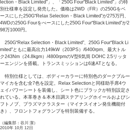
lection・Black Limited”」、「250G Four“Black Limited”」の特
別仕様車を設定し発売した。価格は2WD（FR）の250Gをベ
ースにした250G“Relax Selection・Black Limited”が275万円、
4WDの250G Fourをべースにした250G Four“Black Limited”が2
98万1000円。
250G“Relax Selection・Black Limited”、250G Four“Black Li
mited”ともに最高出力149kW（203PS）/6400rpm、最大トル
ク243Nm（24.8kgm）/4800rpmのV型6気筒 DOHC 2.5リッタ
ーエンジンを搭載。トランスミッションは6速ATとなる。
特別仕様としては、ボディーカラーに特別色のダークブルー
マイカを含む全7色を設定。Relax Selectionと同様助手席4ウ
ェイパワーシートを装備し、シート色にブラックが特別設定さ
れている。本革巻き＆本木目調ステアリングホイールおよびシ
フトノブ、プラズマクラスター（マイナスイオン発生機能付
き）、フロントフォグランプを特別装備する。
（編集部：谷川 潔）
2010年 10月 12日