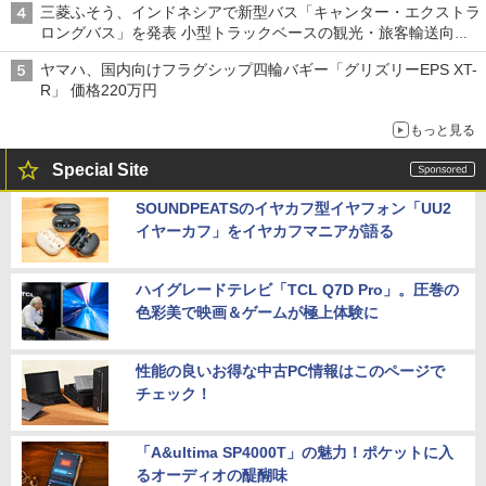
三菱ふそう、インドネシアで新型バス「キャンター・エクストラ
ロングバス」を発表 小型トラックベースの観光・旅客輸送向け
バス
ヤマハ、国内向けフラグシップ四輪バギー「グリズリーEPS XT-
R」 価格220万円
もっと見る
Special Site
SOUNDPEATSのイヤカフ型イヤフォン「UU2
イヤーカフ」をイヤカフマニアが語る
ハイグレードテレビ「TCL Q7D Pro」。圧巻の
色彩美で映画＆ゲームが極上体験に
性能の良いお得な中古PC情報はこのページで
チェック！
「A&ultima SP4000T」の魅力！ポケットに入
るオーディオの醍醐味