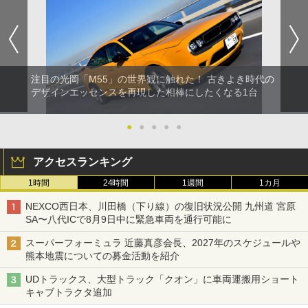
注目の光岡「M55」の世界観に触れた！ 古きよき時代の
デザインエッセンスを再現した相棒にしたくなる1台
●
●
●
●
●
アクセスランキング
1時間
24時間
1週間
1カ月
NEXCO西日本、川田橋（下り線）の復旧状況公開 九州道 宮原
SA〜八代ICで8月9日中に緊急車両を通行可能に
スーパーフォーミュラ 近藤真彦会長、2027年のスケジュールや
熊本地震についての募金活動を紹介
UDトラックス、大型トラック「クオン」に車両運搬用ショート
キャブトラクタ追加