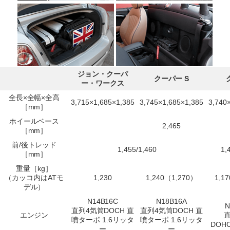
ジョン・クーパ
クーパー S
ー・ワークス
全長×全幅×全高
3,715×1,685×1,385
3,745×1,685×1,385
3,740
［mm］
ホイールベース
2,465
［mm］
前/後トレッド
1,455/1,460
1,
［mm］
重量［kg］
（カッコ内はATモ
1,230
1,240（1,270）
1,1
デル）
N14B16C
N18B16A
N
直列4気筒DOCH 直
直列4気筒DOCH 直
エンジン
噴ターボ 1.6リッタ
噴ターボ 1.6リッタ
DOH
ー
ー