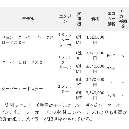
エコ
変
エコ
エンジ
カー
モデル
速
価格
カー
ン
補助
機
減税
金
1.6リッ
ジョン・クーパー・ワークス
6速
4,510,000
ター
－
－
ロードスター
MT
円
ターボ
6速
3,770,000
50％
○
1.6リッ
AT
円
クーパー S ロードスター
ター
6速
3,640,000
ターボ
75％
－
MT
円
6速
3,470,000
－
－
AT
円
1.6リッ
クーパー ロードスター
ター
6速
3,340,000
75％
○
MT
円
MINIファミリー6番目のモデルにして、初の2シーターオー
プン。4シーターオープンのMINIコンバーチブルよりも車高が
30mm低く、Aピラーが13度寝かされている。