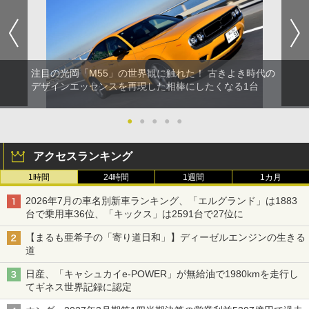
注目の光岡「M55」の世界観に触れた！ 古きよき時代の
デザインエッセンスを再現した相棒にしたくなる1台
●
●
●
●
●
アクセスランキング
1時間
24時間
1週間
1カ月
2026年7月の車名別新車ランキング、「エルグランド」は1883
台で乗用車36位、「キックス」は2591台で27位に
【まるも亜希子の「寄り道日和」】ディーゼルエンジンの生きる
道
日産、「キャシュカイe-POWER」が無給油で1980kmを走行し
てギネス世界記録に認定