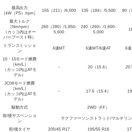
最高出力
155（211）/6,000
135（184）/5,500
90（1
［kW（PS）/rpm］
最大トルク
［Nm/rpm］
260（280）/1,850-
240（260）/1,600-
1
（カッコ内はオー
5,600
5,000
バーブースト時）
トランスミッショ
6速MT
6速MT/6速AT
6速
ン
10・15モード燃費
［km/L］
－
20（15.6）
20
（カッコ内はATモ
デル）
JC08モード燃費
［km/L］
－
17.6（15.4）
1
（カッコ内はATモ
デル）
駆動方式
2WD（FF）
前/後サスペンショ
マクファーソンストラット/マルチリ
ン
前/後タイヤ
205/45 R17
195/55 R16
17