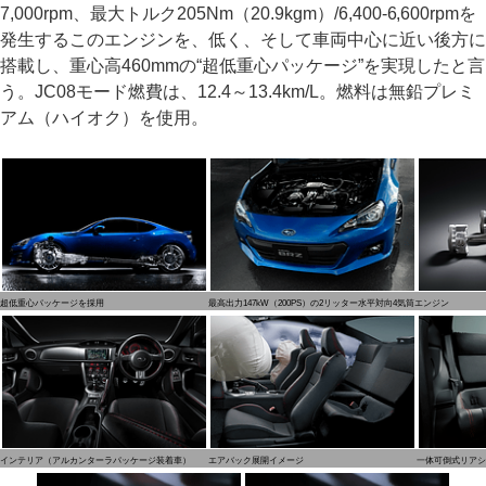
7,000rpm、最大トルク205Nm（20.9kgm）/6,400-6,600rpmを
発生するこのエンジンを、低く、そして車両中心に近い後方に
搭載し、重心高460mmの“超低重心パッケージ”を実現したと言
う。JC08モード燃費は、12.4～13.4km/L。燃料は無鉛プレミ
アム（ハイオク）を使用。
超低重心パッケージを採用
最高出力147kW（200PS）の2リッター水平対向4気筒エンジン
インテリア（アルカンターラパッケージ装着車）
エアバック展開イメージ
一体可倒式リアシ