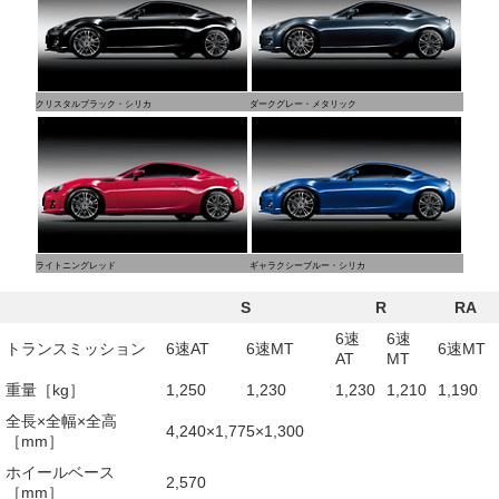
クリスタルブラック・シリカ
ダークグレー・メタリック
ライトニングレッド
ギャラクシーブルー・シリカ
S
R
RA
6速
6速
トランスミッション
6速AT
6速MT
6速MT
AT
MT
重量［kg］
1,250
1,230
1,230
1,210
1,190
全長×全幅×全高
4,240×1,775×1,300
［mm］
ホイールベース
2,570
［mm］