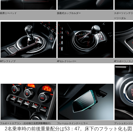
前席ニーパッド
脱着式カップホルダー
スポーツインテリ
ーツペダル
MTシフトノブ
ATセレクトレバー
ATスポーツ／ス
フルオートエアコン（左右独立温度調整機能付）
フレームレスインナーミラー
プッシュエンジン
2名乗車時の前後重量配分は53：47。床下のフラット化も図