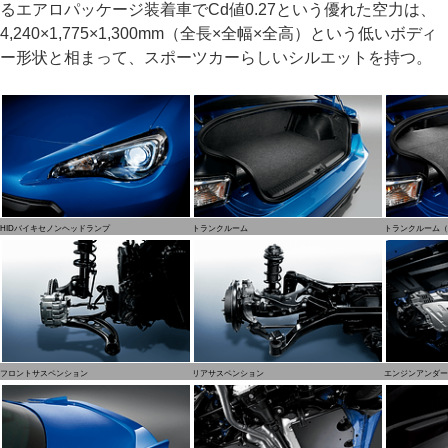
るエアロパッケージ装着車でCd値0.27という優れた空力は、
4,240×1,775×1,300mm（全長×全幅×全高）という低いボディ
ー形状と相まって、スポーツカーらしいシルエットを持つ。
HIDバイキセノンヘッドランプ
トランクルーム
トランクルーム（
フロントサスペンション
リアサスペンション
エンジンアンダー