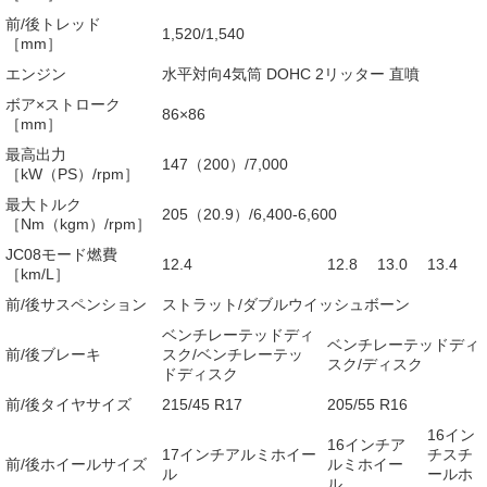
前/後トレッド
1,520/1,540
［mm］
エンジン
水平対向4気筒 DOHC 2リッター 直噴
ボア×ストローク
86×86
［mm］
最高出力
147（200）/7,000
［kW（PS）/rpm］
最大トルク
205（20.9）/6,400-6,600
［Nm（kgm）/rpm］
JC08モード燃費
12.4
12.8
13.0
13.4
［km/L］
前/後サスペンション
ストラット/ダブルウイッシュボーン
ベンチレーテッドディ
ベンチレーテッドディ
前/後ブレーキ
スク/ベンチレーテッ
スク/ディスク
ドディスク
前/後タイヤサイズ
215/45 R17
205/55 R16
16イン
16インチア
17インチアルミホイー
チスチ
前/後ホイールサイズ
ルミホイー
ル
ールホ
ル