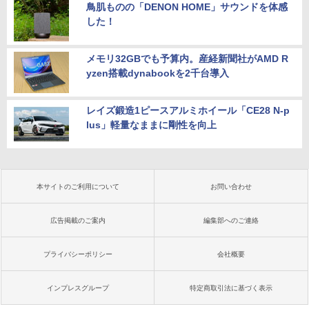
鳥肌ものの「DENON HOME」サウンドを体感
した！
メモリ32GBでも予算内。産経新聞社がAMD R
yzen搭載dynabookを2千台導入
レイズ鍛造1ピースアルミホイール「CE28 N-p
lus」軽量なままに剛性を向上
本サイトのご利用について
お問い合わせ
広告掲載のご案内
編集部へのご連絡
プライバシーポリシー
会社概要
インプレスグループ
特定商取引法に基づく表示