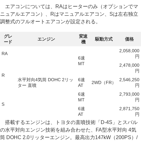
エアコンについては、RAはヒーターのみ（オプションでマ
ニュアルエアコン）、Rはマニュアルエアコン、Sは左右独立
調整式のフルオートエアコンが設定される。
グレ
変速
エンジン
駆動方式
価格
ード
機
2,058,000
RA
円
6速
MT
2,478,000
円
R
水平対向4気筒 DOHC 2リッ
6速
2,546,250
2WD（FR）
ター 直噴
AT
円
6速
2,793,000
MT
円
S
6速
2,871,750
AT
円
搭載するエンジンは、トヨタの直噴技術「D-4S」とスバル
の水平対向エンジン技術を組み合わせた、FA型水平対向 4気
筒 DOHC 2.0リッターエンジン。最高出力147kW（200PS）/