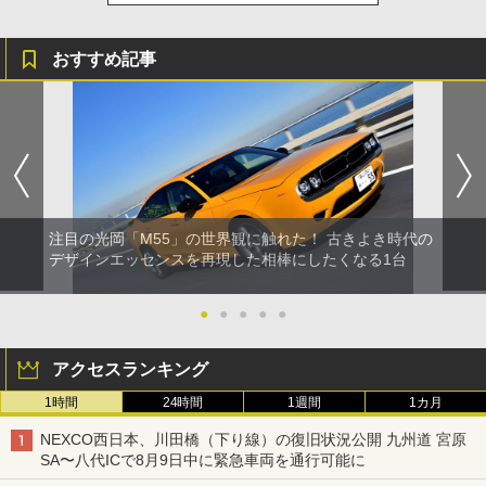
おすすめ記事
注目の光岡「M55」の世界観に触れた！ 古きよき時代の
デザインエッセンスを再現した相棒にしたくなる1台
●
●
●
●
●
アクセスランキング
1時間
24時間
1週間
1カ月
NEXCO西日本、川田橋（下り線）の復旧状況公開 九州道 宮原
SA〜八代ICで8月9日中に緊急車両を通行可能に