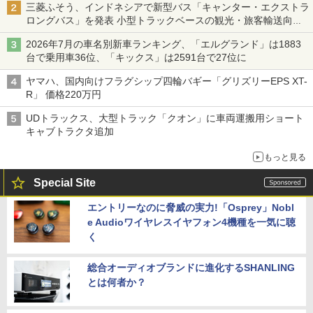
三菱ふそう、インドネシアで新型バス「キャンター・エクストラ
ロングバス」を発表 小型トラックベースの観光・旅客輸送向け
バス
2026年7月の車名別新車ランキング、「エルグランド」は1883
台で乗用車36位、「キックス」は2591台で27位に
ヤマハ、国内向けフラグシップ四輪バギー「グリズリーEPS XT-
R」 価格220万円
UDトラックス、大型トラック「クオン」に車両運搬用ショート
キャブトラクタ追加
もっと見る
Special Site
エントリーなのに脅威の実力!「Osprey」Nobl
e Audioワイヤレスイヤフォン4機種を一気に聴
く
総合オーディオブランドに進化するSHANLING
とは何者か？