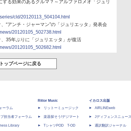
レイにする効果のあるクルマ？～アルファロメオ「ジュリ
cs/series/cld/20120113_504104.html
メオ、“アンチ・ジャーマン”の「ジュリエッタ」発表会
ocs/news/20120105_502738.html
メオ、35年ぶりに「ジュリエッタ」が復活
ocs/news/20120105_502682.html
トップページに戻る
Rittor Music
イカロス出版
dフォーラム
リットーミュージック
AIRLINEweb
ップ担当者フォーラム
楽器探そう!デジマート
Jディフェンスニュー
ness Library
TシャツPOD T-OD
通訳翻訳ジャーナル