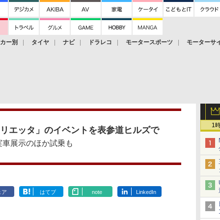
ーカー別
タイヤ
ナビ
ドラレコ
モータースポーツ
モーターサ
1
ュリエッタ」のイベントを表参道ヒルズで
実車展示のほか試乗も
ェア
はてブ
note
LinkedIn