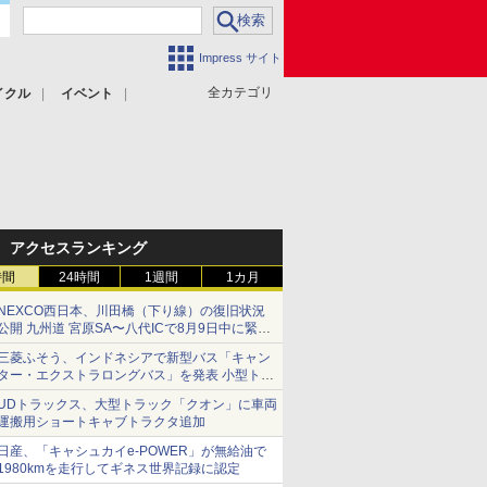
Impress サイト
全カテゴリ
イクル
イベント
アクセスランキング
時間
24時間
1週間
1カ月
NEXCO西日本、川田橋（下り線）の復旧状況
公開 九州道 宮原SA〜八代ICで8月9日中に緊急
車両を通行可能に
三菱ふそう、インドネシアで新型バス「キャン
ター・エクストラロングバス」を発表 小型トラ
ックベースの観光・旅客輸送向けバス
UDトラックス、大型トラック「クオン」に車両
運搬用ショートキャブトラクタ追加
日産、「キャシュカイe-POWER」が無給油で
1980kmを走行してギネス世界記録に認定