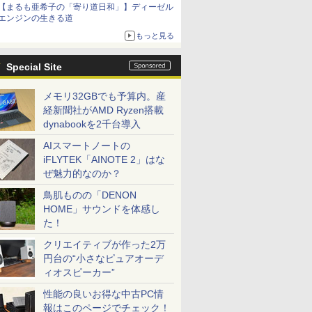
【まるも亜希子の「寄り道日和」】ディーゼル
エンジンの生きる道
もっと見る
Special Site
メモリ32GBでも予算内。産
経新聞社がAMD Ryzen搭載
dynabookを2千台導入
AIスマートノートの
iFLYTEK「AINOTE 2」はな
ぜ魅力的なのか？
鳥肌ものの「DENON
HOME」サウンドを体感し
た！
クリエイティブが作った2万
円台の“小さなピュアオーデ
ィオスピーカー”
性能の良いお得な中古PC情
報はこのページでチェック！