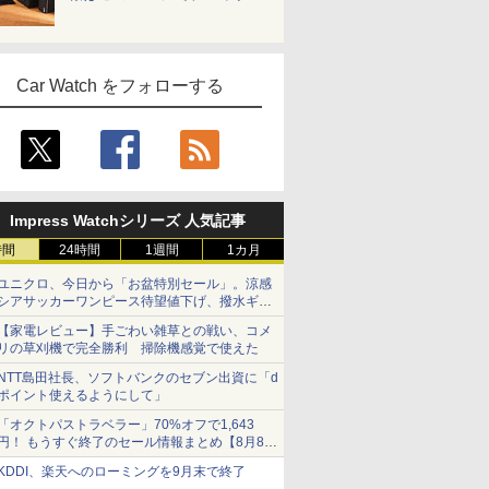
Car Watch をフォローする
Impress Watchシリーズ 人気記事
時間
24時間
1週間
1カ月
ユニクロ、今日から「お盆特別セール」。涼感
シアサッカーワンピース待望値下げ、撥水ギア
ショーツは1990円に
【家電レビュー】手ごわい雑草との戦い、コメ
リの草刈機で完全勝利 掃除機感覚で使えた
NTT島田社長、ソフトバンクのセブン出資に「d
ポイント使えるようにして」
「オクトパストラベラー」70%オフで1,643
円！ もうすぐ終了のセール情報まとめ【8月8日
更新】
KDDI、楽天へのローミングを9月末で終了
ニンテンドーeショップでは「大神 絶景版」が