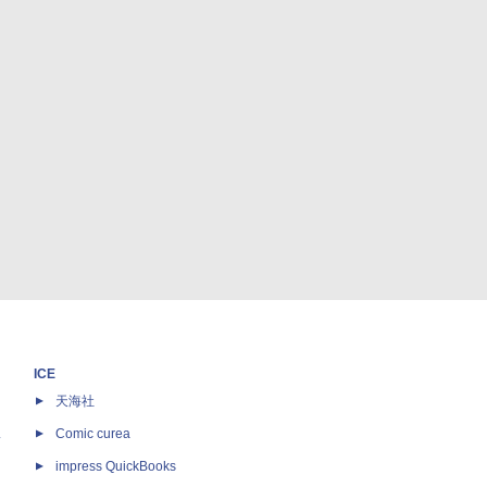
ICE
天海社
ス
Comic curea
impress QuickBooks