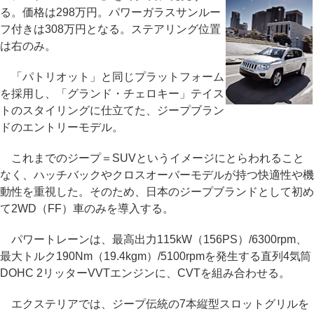
る。価格は298万円。パワーガラスサンルー
フ付きは308万円となる。ステアリング位置
は右のみ。
「パトリオット」と同じプラットフォーム
を採用し、「グランド・チェロキー」テイス
トのスタイリングに仕立てた、ジープブラン
ドのエントリーモデル。
これまでのジープ＝SUVというイメージにとらわれること
なく、ハッチバックやクロスオーバーモデルが持つ快適性や機
動性を重視した。そのため、日本のジープブランドとして初め
て2WD（FF）車のみを導入する。
パワートレーンは、最高出力115kW（156PS）/6300rpm、
最大トルク190Nm（19.4kgm）/5100rpmを発生する直列4気筒
DOHC 2リッターVVTエンジンに、CVTを組み合わせる。
エクステリアでは、ジープ伝統の7本縦型スロットグリルを