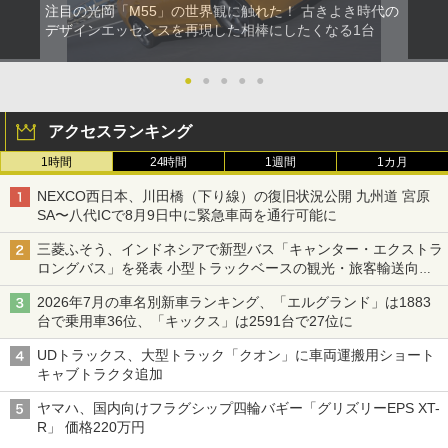
注目の光岡「M55」の世界観に触れた！ 古きよき時代の
デザインエッセンスを再現した相棒にしたくなる1台
●
●
●
●
●
アクセスランキング
1時間
24時間
1週間
1カ月
NEXCO西日本、川田橋（下り線）の復旧状況公開 九州道 宮原
SA〜八代ICで8月9日中に緊急車両を通行可能に
三菱ふそう、インドネシアで新型バス「キャンター・エクストラ
ロングバス」を発表 小型トラックベースの観光・旅客輸送向け
バス
2026年7月の車名別新車ランキング、「エルグランド」は1883
台で乗用車36位、「キックス」は2591台で27位に
UDトラックス、大型トラック「クオン」に車両運搬用ショート
キャブトラクタ追加
ヤマハ、国内向けフラグシップ四輪バギー「グリズリーEPS XT-
R」 価格220万円