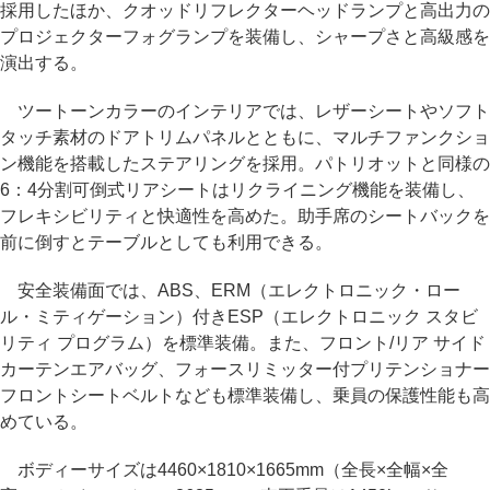
採用したほか、クオッドリフレクターヘッドランプと高出力の
プロジェクターフォグランプを装備し、シャープさと高級感を
演出する。
ツートーンカラーのインテリアでは、レザーシートやソフト
タッチ素材のドアトリムパネルとともに、マルチファンクショ
ン機能を搭載したステアリングを採用。パトリオットと同様の
6：4分割可倒式リアシートはリクライニング機能を装備し、
フレキシビリティと快適性を高めた。助手席のシートバックを
前に倒すとテーブルとしても利用できる。
安全装備面では、ABS、ERM（エレクトロニック・ロー
ル・ミティゲーション）付きESP（エレクトロニック スタビ
リティ プログラム）を標準装備。また、フロント/リア サイド
カーテンエアバッグ、フォースリミッター付プリテンショナー
フロントシートベルトなども標準装備し、乗員の保護性能も高
めている。
ボディーサイズは4460×1810×1665mm（全長×全幅×全