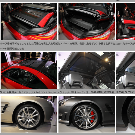
ルーフ格納時でもちょっとした荷物なら出し入れ可能なスペースを確保。側面にあるボタンを押すと折りたたまれたルーフが
バーが開閉可能になる
SLKにも採用される「マジックスカイコントロールパノラミックバリオルーフ」は、SL63 AMGに標準装備。SL350とSL550