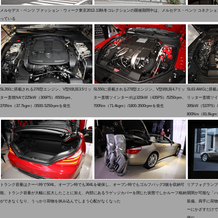
メルセデス・ベンツ ファッション・ウィーク東京2012-13秋冬コレクションの開催期間中は、メルセデス・ベンツ コネクシ
っている
SL350に搭載される276型エンジン。V型6気筒3.5リッ
SL550に搭載される278型エンジン。V型8気筒4.7リッ
SL63 AMGに搭
ター直噴NAで225kW（306PS）/6500rpm、
ター直噴ツインターボは320kW（435PS）/5250rpm、
リッター直噴ツイ
370Nm（37.7kgm）/3500-5250rpmを発生
700Nm（71.4kgm）/1800-3500rpmを発生
395kW（537PS）/
800Nm（81.6kgm
トランク容量はクーペ時で504L、オープン時でも364Lを確保し、オープン時でもゴルフバッグ2個を収納可
リアフォグランプ
能。トランク容量が大幅に拡大したことに加え、内部にあるラゲッジカバーを閉じた状態でしかルーフ格納
開閉が可能な「ハ
ができなくなり、うっかり荷物を挟み込んでしまう心配がなくなった
装備。両手に荷物
ーにかざすだけで
備だ