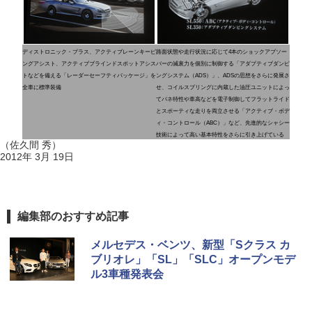
ディストロニック・プラス、アクティブレーンキーピ
路面状態や走行状況に応じて4本のショックアブソー
ングアシスト、アクティブブラインドスポットアシス
バーの減衰力を個別に制御する「アダプティブダンピ
トなどを備える「レーダーセーフティパッケージ」を
ングシステム（ADS）」、ADSの思想をさらに発展さ
全車に標準装備
せ、コイルスプリングに内蔵した油圧ユニットによっ
てバネ特性や車高などを電子制御してフラットライド
とスポーティな走りを両立させる「アクティブ・ボデ
ィ・コントロール（ABC）」など、先進的なシャシー
技術によって高い基本特性をさらに引き上げている
（佐久間 秀）
2012年 3月 19日
編集部のおすすめ記事
メルセデス・ベンツ、新型「Sクラス カ
ブリオレ」「SL」「SLC」オープンモデ
ル3車種発表会