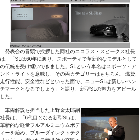
SL350 ブルーエフィシェンシー
SL550 ブルーエフィシェンシー
6代目SLクラスのアンベール
発表会の冒頭で挨拶した同社のニコラス・スピークス社長
は、「SLは60年に渡り、スポーティで革新的なモデルとして
の伝統を受け継いできました。SLという車名はスポーツ・ア
ンド・ライトを意味し、その両カテゴリーはもちろん、燃費、
走行性能、安全性などといった面で、ニューSLは新しいベン
チマークとなるでしょう」と語り、新型SLの魅力をアピール
した。
車両解説を担当した上野金太郎副
社長は、「6代目となる新型SLは、
革新的な軽量フルアルミニウムボデ
ィーを始め、ブルーダイレクトテク