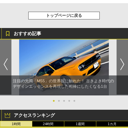
トップページに戻る
おすすめ記事
注目の光岡「M55」の世界観に触れた！ 古きよき時代の
デザインエッセンスを再現した相棒にしたくなる1台
●
●
●
●
●
アクセスランキング
1時間
24時間
1週間
1カ月