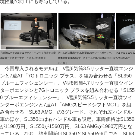
境性能の向上にも寄与している。
「新型SLクラスはメルセデス・ベンツを代表する最
誇らしげに展示される新型SLのホワイトボディー。
フルアルミニウム
高級ロードスターです」と語る上野副社長
単体の重量は254kgで、スチールと比べ110kgも軽くな
ルでは初めて
ると言う
今回導入されるモデルは、V型6気筒3.5リッター直噴エンジ
ンと7速AT「7Gトロニック プラス」を組み合わせる「SL350
ブルーエフィシェンシー」、V型8気筒4.7リッター直噴ツイン
ターボエンジンと7Gトロニック プラスを組み合わせる「SL55
0 ブルーエフィシェンシー」、V型8気筒5.5リッター直噴ツイ
ンターボエンジンと7速AT「AMGスピードシフトMCT」を組
み合わせる「SL63 AMG」の3グレード。それぞれ左ハンドル
車のほか、SL350には右ハンドル車も設定。車両価格はSL350
が1190万円、SL550が1560万円、SL63 AMGが1980万円とな
っている。なお、納車開始はSL350とSL550が6月ごろ、SL63