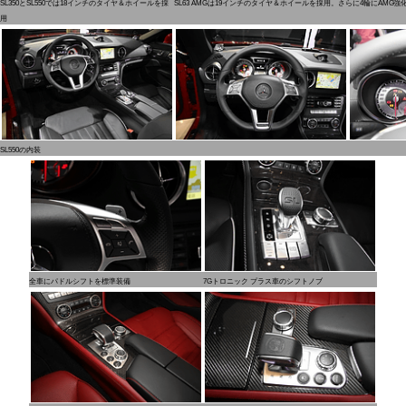
SL350とSL550では18インチのタイヤ＆ホイールを採
SL63 AMGは19インチのタイヤ＆ホイールを採用。さらに4輪にAMG
用
SL550の内装
全車にパドルシフトを標準装備
7Gトロニック プラス車のシフトノブ