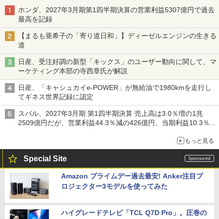
ホンダ、2027年3月期第1四半期決算の営業利益5307億円で過去
最高を記録
【まるも亜希子の「寄り道日和」】ディーゼルエンジンの生きる
道
日産、受注好調の新型「キックス」のユーザー動向に関して、マ
ーケティング本部の寺西章氏が解説
日産、「キャシュカイe-POWER」が無給油で1980kmを走行し
てギネス世界記録に認定
スバル、2027年3月期 第1四半期決算 売上高は3.0％増の1兆
2509億円だが、営業利益44.3％減の426億円、当期利益10.3％減
の492億円で増収減益
もっと見る
Special Site
Amazon プライムデー過去最安! Anker注目プ
ロジェクター3モデルを使ってみた
ハイグレードテレビ「TCL Q7D Pro」。圧巻の