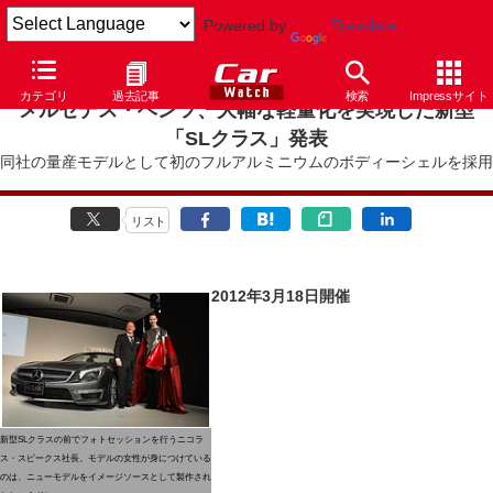
Powered by
Translate
カテゴリ
過去記事
検索
Impressサイト
メルセデス・ベンツ、大幅な軽量化を実現した新型
「SLクラス」発表
同社の量産モデルとして初のフルアルミニウムのボディーシェルを採用
リスト
2012年3月18日開催
新型SLクラスの前でフォトセッションを行うニコラ
ス・スピークス社長。モデルの女性が身につけている
のは、ニューモデルをイメージソースとして製作され