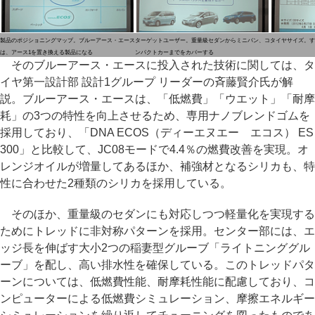
製品のポジショニングマップ。ブルーアース・エース
ターゲットユーザー。重量級セダンからミニバン、コ
タイヤサイズ。す
は、アース1を置き換える製品になる
ンパクトカーまでをカバーする
そのブルーアース・エースに投入された技術に関しては、タ
イヤ第一設計部 設計1グループ リーダーの斉藤賢介氏が解
説。ブルーアース・エースは、「低燃費」「ウエット」「耐摩
耗」の3つの特性を向上させるため、専用ナノブレンドゴムを
採用しており、「DNA ECOS（ディーエヌエー エコス） ES
300」と比較して、JC08モードで4.4％の燃費改善を実現。オ
レンジオイルが増量してあるほか、補強材となるシリカも、特
性に合わせた2種類のシリカを採用している。
そのほか、重量級のセダンにも対応しつつ軽量化を実現する
ためにトレッドに非対称パターンを採用。センター部には、エ
ッジ長を伸ばす大小2つの稲妻型グルーブ「ライトニンググル
ーブ」を配し、高い排水性を確保している。このトレッドパタ
ーンについては、低燃費性能、耐摩耗性能に配慮しており、コ
ンピューターによる低燃費シミュレーション、摩擦エネルギー