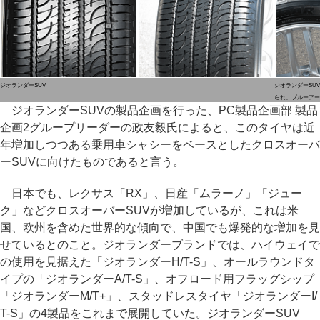
ジオランダーSUV
ジオランダーSU
られ、ブルーアー
ジオランダーSUVの製品企画を行った、PC製品企画部 製品
企画2グループリーダーの政友毅氏によると、このタイヤは近
年増加しつつある乗用車シャシーをベースとしたクロスオーバ
ーSUVに向けたものであると言う。
日本でも、レクサス「RX」、日産「ムラーノ」「ジュー
ク」などクロスオーバーSUVが増加しているが、これは米
国、欧州を含めた世界的な傾向で、中国でも爆発的な増加を見
せているとのこと。ジオランダーブランドでは、ハイウェイで
の使用を見据えた「ジオランダーH/T-S」、オールラウンドタ
イプの「ジオランダーA/T-S」、オフロード用フラッグシップ
「ジオランダーM/T+」、スタッドレスタイヤ「ジオランダーI/
T-S」の4製品をこれまで展開していた。ジオランダーSUV