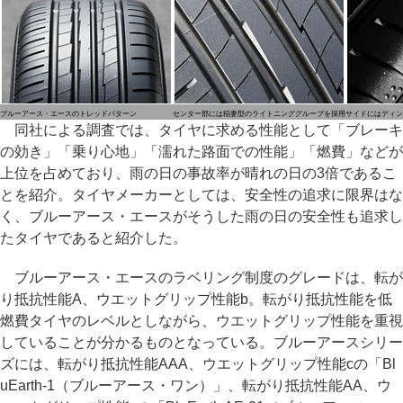
ブルーアース・エースのトレッドパターン
センター部には稲妻型のライトニンググルーブを採用
サイドにはディン
同社による調査では、タイヤに求める性能として「ブレーキ
の効き」「乗り心地」「濡れた路面での性能」「燃費」などが
上位を占めており、雨の日の事故率が晴れの日の3倍であるこ
とを紹介。タイヤメーカーとしては、安全性の追求に限界はな
く、ブルーアース・エースがそうした雨の日の安全性も追求し
たタイヤであると紹介した。
ブルーアース・エースのラベリング制度のグレードは、転が
り抵抗性能A、ウエットグリップ性能b。転がり抵抗性能を低
燃費タイヤのレベルとしながら、ウエットグリップ性能を重視
していることが分かるものとなっている。ブルーアースシリー
ズには、転がり抵抗性能AAA、ウエットグリップ性能cの「Bl
uEarth-1（ブルーアース・ワン）」、転がり抵抗性能AA、ウ