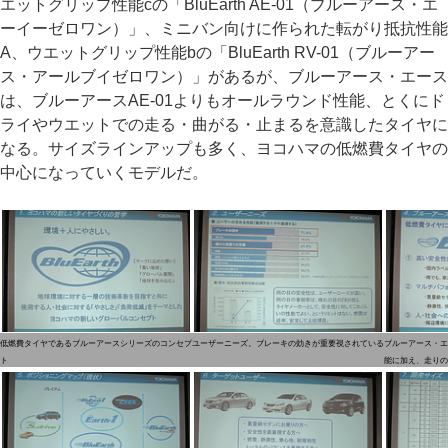
エットグリップ性能cの「BluEarth AE-01（ブルーアース・エ
ーイーゼロワン）」、ミニバン向けに作られた転がり抵抗性能
A、ウエットグリップ性能bの「BluEarth RV-01（ブルーアー
ス・アールブイゼロワン）」があるが、ブルーアース・エース
は、ブルーアースAE-01よりもオールラウンド性能、とくにド
ライやウエットでの走る・曲がる・止まるを意識したタイヤに
なる。サイズラインアップも多く、ヨコハマの低燃費タイヤの
中心になっていくモデルだ。
低燃費タイヤであるブルーアースシリーズのコンセプ
ユーザーニーズ。ブレーキの効きが重要視されている
ブルーアース・エ
ト
能に加え、走りの