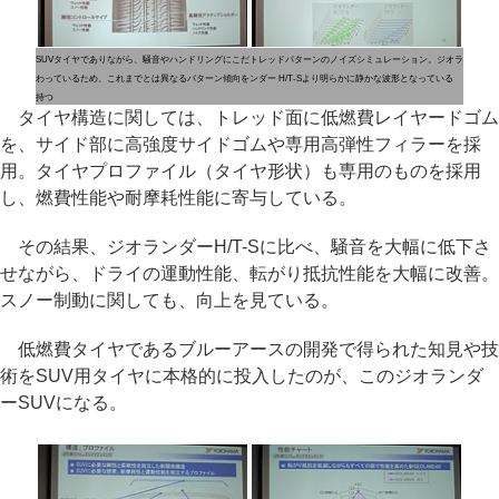
SUVタイヤでありながら、騒音やハンドリングにこだ
トレッドパターンのノイズシミュレーション。ジオラ
わっているため、これまでとは異なるパターン傾向を
ンダー H/T-Sより明らかに静かな波形となっている
持つ
タイヤ構造に関しては、トレッド面に低燃費レイヤードゴム
を、サイド部に高強度サイドゴムや専用高弾性フィラーを採
用。タイヤプロファイル（タイヤ形状）も専用のものを採用
し、燃費性能や耐摩耗性能に寄与している。
その結果、ジオランダーH/T-Sに比べ、騒音を大幅に低下さ
せながら、ドライの運動性能、転がり抵抗性能を大幅に改善。
スノー制動に関しても、向上を見ている。
低燃費タイヤであるブルーアースの開発で得られた知見や技
術をSUV用タイヤに本格的に投入したのが、このジオランダ
ーSUVになる。