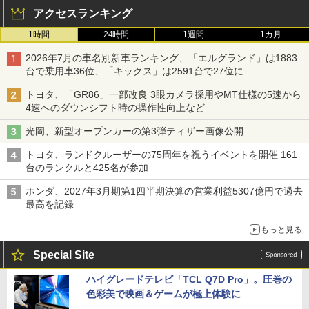
アクセスランキング
1時間
24時間
1週間
1カ月
2026年7月の車名別新車ランキング、「エルグランド」は1883
台で乗用車36位、「キックス」は2591台で27位に
トヨタ、「GR86」一部改良 3眼カメラ採用やMT仕様の5速から
4速へのダウンシフト時の操作性向上など
光岡、新型オープンカーの第3弾ティザー画像公開
トヨタ、ランドクルーザーの75周年を祝うイベントを開催 161
台のランクルと425名が参加
ホンダ、2027年3月期第1四半期決算の営業利益5307億円で過去
最高を記録
もっと見る
Special Site
ハイグレードテレビ「TCL Q7D Pro」。圧巻の
色彩美で映画＆ゲームが極上体験に