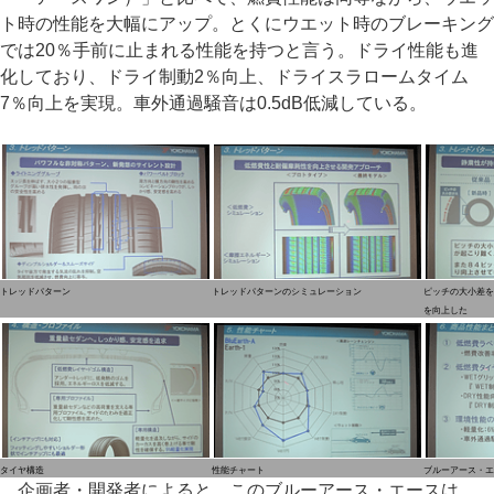
ト時の性能を大幅にアップ。とくにウエット時のブレーキング
では20％手前に止まれる性能を持つと言う。ドライ性能も進
化しており、ドライ制動2％向上、ドライスラロームタイム
7％向上を実現。車外通過騒音は0.5dB低減している。
トレッドパターン
トレッドパターンのシミュレーション
ピッチの大小差を
を向上した
タイヤ構造
性能チャート
ブルーアース・エ
企画者・開発者によると、このブルーアース・エースは、