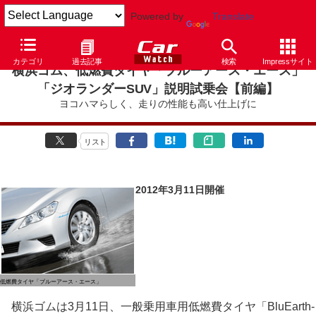
Powered by
Translate
カテゴリ
過去記事
検索
Impressサイト
横浜ゴム、低燃費タイヤ「ブルーアース・エース」
「ジオランダーSUV」説明試乗会【前編】
ヨコハマらしく、走りの性能も高い仕上げに
リスト
2012年3月11日開催
低燃費タイヤ「ブルーアース・エース」
横浜ゴムは3月11日、一般乗用車用低燃費タイヤ「BluEarth-