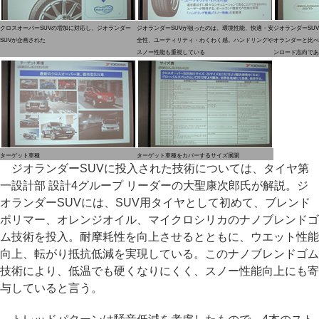
クロスオーバーSUVの増加に対応し、ジオランダー
ジオランダーSUVが狙ったのは、環境性能、快適・安
ジオランダーSU
SUVが企画された
全性、ユーティリティ・わくわく感。ハンドリングや
オランダーと比べ
スノー性能も重視している
ンロード志向であ
ターゲット車種
ターゲット車種をカバーするサイズ展開
ジオランダーSUVに投入された技術については、タイヤ第
一設計部 設計4グループ リーダーの大聖康次郎氏が解説。ジ
オランダーSUVには、SUV用タイヤとして初めて、ブレンド
ポリマー、オレンジオイル、マイクロシリカのナノブレンドゴ
ム技術を投入。耐摩耗性を向上させるとともに、ウエット性能
向上、転がり抵抗低減を実現している。このナノブレンドゴム
技術により、低温でも硬くなりにくく、スノー性能向上にも寄
与していると言う。