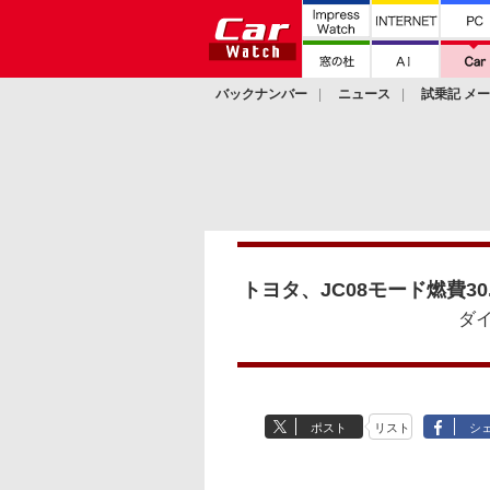
バックナンバー
ニュース
試乗記 メ
カスタム
トヨタ、JC08モード燃費3
ダ
ポスト
リスト
シ