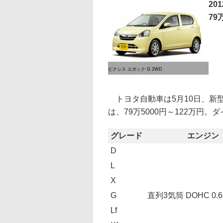
20
79
ピクシス エポック G 2WD
トヨタ自動車は5月10日、新
は、79万5000円～122万円
グレード
エンジン
D
L
X
G
直列3気筒 DOHC 0
Lf