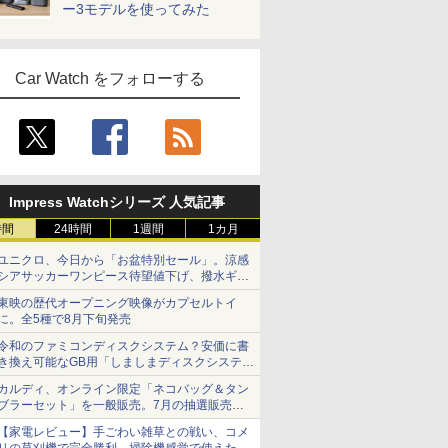
ー3モデルを使ってみた
Car Watch をフォローする
Impress Watchシリーズ 人気記事
時間
24時間
1週間
1カ月
ユニクロ、今日から「お盆特別セール」。涼感
シアサッカーワンピース待望値下げ、撥水ギア
ショーツは1990円に
東映の歴代オープニング映像がカプセルトイ
に。全5種で8月下旬発売
令和のファミコンディスクシステム？安価に書
き換え可能なGB用「しましまディスクシステ
ム」
カルディ、オンライン限定「ネコバッグ＆タン
ブラーセット」を一般販売。7月の抽選販売の
当選無効分
【家電レビュー】手ごわい雑草との戦い、コメ