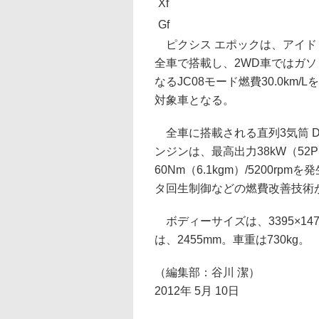
Xf
Gf
ピクシス エポックは、アイド
全車で搭載し、2WD車ではガ
なるJC08モード燃費30.0km
対象車となる。
全車に搭載される直列3気筒 DO
ンジンは、最高出力38kW（52PS
60Nm（6.1kgm）/5200
タ回生制御などの燃費改善技術
ボディーサイズは、3395×14
は、2455mm。車重は730kg。
（編集部：谷川 潔）
2012年 5月 10日