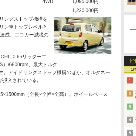
4WD
1,095,000円
1,220,000円
リングストップ機構を
ソリン車トップレベルと
/Lを達成。エコカー減税の
HC 0.66リッターエ
）/6800rpm、最大トルク
1
rpmを発生。アイドリングストップ機構のほか、オルタネー
が投入されている。
75×1500mm（全長×全幅×全高）。ホイールベース