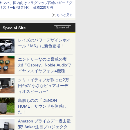
ヤマハ、国内向けフラグシップ四輪バギー「グ
リズリーEPS XT-R」 価格220万円
もっと見る
Special Site
レイズのパワーデザインホイ
ール「M6」に新色登場!!
エントリーなのに脅威の実
力!「Osprey」Noble Audioワ
イヤレスイヤフォン4機種を
一気に聴く
クリエイティブが作った2万
円台の“小さなピュアオーデ
ィオスピーカー”
鳥肌ものの「DENON
HOME」サウンドを体感し
た！
Amazon プライムデー過去最
安! Anker注目プロジェクタ