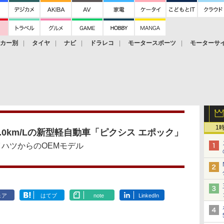
ーカー別
タイヤ
ナビ
ドラレコ
モータースポーツ
モーターサ
1
0.0km/Lの新型軽自動車「ピクシス エポック」
イハツからのOEMモデル
ェア
はてブ
note
LinkedIn