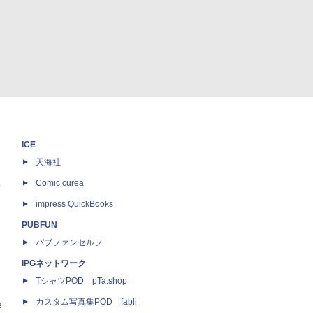
ICE
天海社
ス
Comic curea
impress QuickBooks
PUBFUN
パブファンセルフ
IPGネットワーク
TシャツPOD pTa.shop
カスタム写真集POD fabli
e