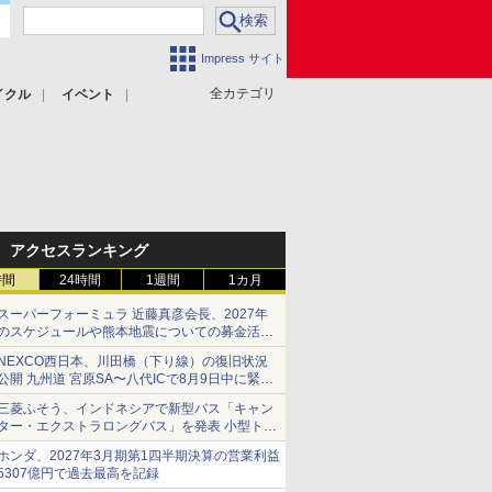
Impress サイト
全カテゴリ
イクル
イベント
アクセスランキング
時間
24時間
1週間
1カ月
スーパーフォーミュラ 近藤真彦会長、2027年
のスケジュールや熊本地震についての募金活動
を紹介
NEXCO西日本、川田橋（下り線）の復旧状況
公開 九州道 宮原SA〜八代ICで8月9日中に緊急
車両を通行可能に
三菱ふそう、インドネシアで新型バス「キャン
ター・エクストラロングバス」を発表 小型トラ
ックベースの観光・旅客輸送向けバス
ホンダ、2027年3月期第1四半期決算の営業利益
5307億円で過去最高を記録