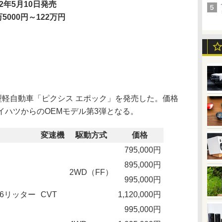
12年5月10日発売
万5000円～122万円
型軽自動車「ピクシス エポック」を発売した。価格
。ダイハツからのOEMモデル第3弾となる。
変速機
駆動方式
価格
795,000円
895,000円
2WD（FF）
995,000円
.66リッター
CVT
1,120,000円
995,000円