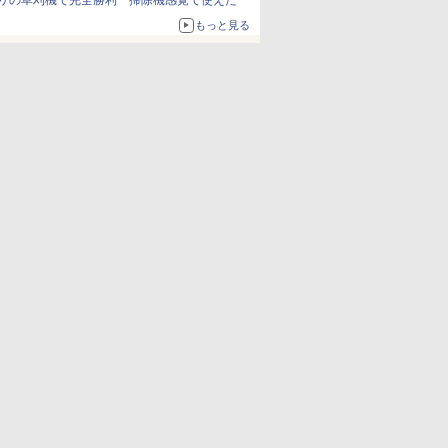
リの草刈機で完全勝利 掃除機感覚で使えた
もっと見る