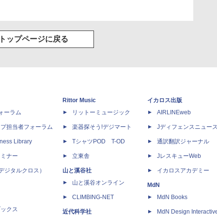
トップページに戻る
Rittor Music
イカロス出版
dフォーラム
リットーミュージック
AIRLINEweb
ップ担当者フォーラム
楽器探そう!デジマート
Jディフェンスニュー
ness Library
TシャツPOD T-OD
通訳翻訳ジャーナル
セミナー
立東舎
JレスキューWeb
 X（デジタルクロス）
山と溪谷社
イカロスアカデミー
山と溪谷オンライン
MdN
CLIMBING-NET
MdN Books
ブックス
近代科学社
MdN Design Interactiv