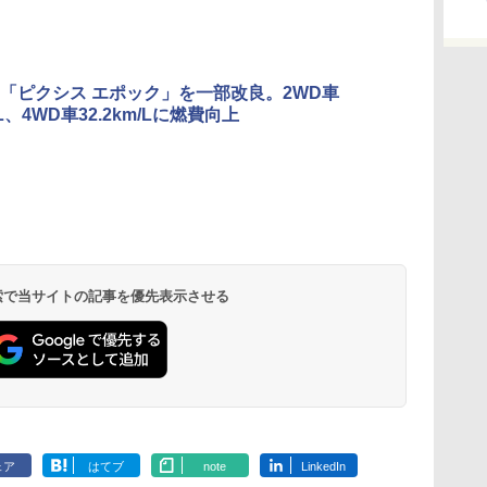
「ピクシス エポック」を一部改良。2WD車
m/L、4WD車32.2km/Lに燃費向上
 検索で当サイトの記事を優先表示させる
ェア
はてブ
note
LinkedIn