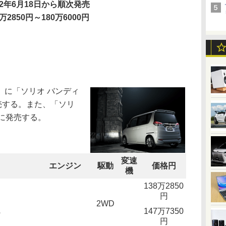
12年6月18日から順次発売
8万2850円～180万6000円
に「ソリオ バンディ
売する。また、「ソリ
に発売する。
変速
エンジン
駆動
価格円
機
138万2850
円
2WD
147万7350
円