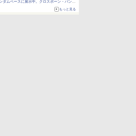
ンダムベースに展示中。クロスボーン・バンガ
ードの制式量産機が間もなく発送【ガンダムベ
もっと見る
ース撮り下ろし】