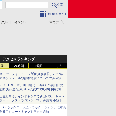
Impress サイト
全カテゴリ
イクル
イベント
アクセスランキング
時間
24時間
1週間
1カ月
スーパーフォーミュラ 近藤真彦会長、2027年
のスケジュールや熊本地震についての募金活動
を紹介
NEXCO西日本、川田橋（下り線）の復旧状況
公開 九州道 宮原SA〜八代ICで8月9日中に緊急
車両を通行可能に
三菱ふそう、インドネシアで新型バス「キャン
ター・エクストラロングバス」を発表 小型トラ
ックベースの観光・旅客輸送向けバス
UDトラックス、大型トラック「クオン」に車両
運搬用ショートキャブトラクタ追加