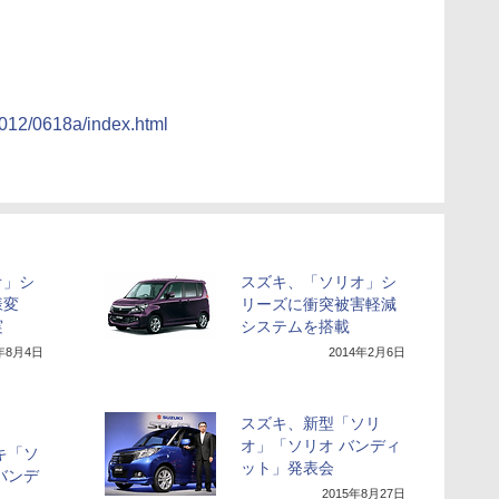
2012/0618a/index.html
オ」シ
スズキ、「ソリオ」シ
様変
リーズに衝突被害軽減
実
システムを搭載
4年8月4日
2014年2月6日
スズキ、新型「ソリ
オ」「ソリオ バンディ
キ「ソ
ット」発表会
バンデ
2015年8月27日