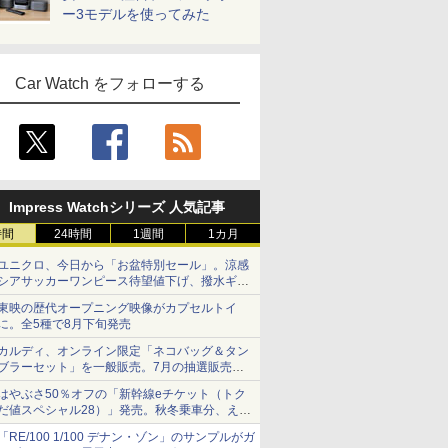
ー3モデルを使ってみた
Car Watch をフォローする
Impress Watchシリーズ 人気記事
時間
24時間
1週間
1カ月
ユニクロ、今日から「お盆特別セール」。涼感
シアサッカーワンピース待望値下げ、撥水ギア
ショーツは1990円に
東映の歴代オープニング映像がカプセルトイ
に。全5種で8月下旬発売
カルディ、オンライン限定「ネコバッグ＆タン
ブラーセット」を一般販売。7月の抽選販売の
当選無効分
はやぶさ50％オフの「新幹線eチケット（トク
だ値スペシャル28）」発売。秋冬乗車分、えき
ねっと限定
「RE/100 1/100 デナン・ゾン」のサンプルがガ