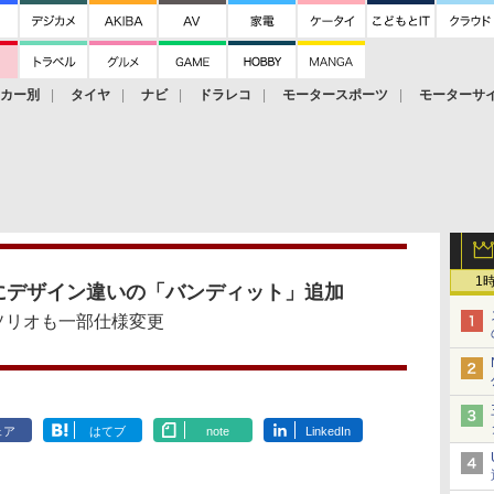
ーカー別
タイヤ
ナビ
ドラレコ
モータースポーツ
モーターサ
1
にデザイン違いの「バンディット」追加
ソリオも一部仕様変更
ェア
はてブ
note
LinkedIn