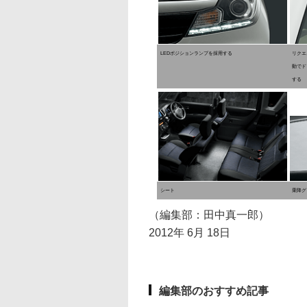
LEDポジションランプを採用する
リクエ
動でド
する
シート
乗降グ
（編集部：田中真一郎）
2012年 6月 18日
編集部のおすすめ記事