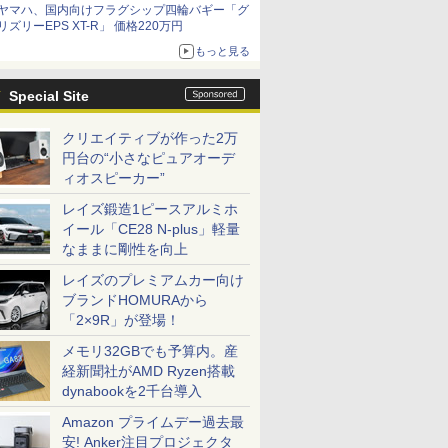
ヤマハ、国内向けフラグシップ四輪バギー「グ
リズリーEPS XT-R」 価格220万円
もっと見る
Special Site
クリエイティブが作った2万
円台の“小さなピュアオーデ
ィオスピーカー”
レイズ鍛造1ピースアルミホ
イール「CE28 N-plus」軽量
なままに剛性を向上
レイズのプレミアムカー向け
ブランドHOMURAから
「2×9R」が登場！
メモリ32GBでも予算内。産
経新聞社がAMD Ryzen搭載
dynabookを2千台導入
Amazon プライムデー過去最
安! Anker注目プロジェクタ