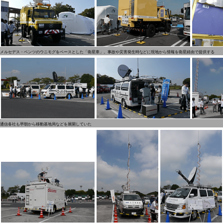
メルセデス・ベンツのウニモグをベースとした「衛星車」。事故や災害発生時などに現地から情報を衛星経由で提供する
通信各社も早朝から移動基地局などを展開していた