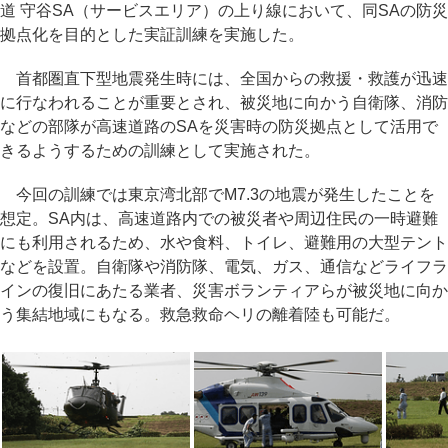
道 守谷SA（サービスエリア）の上り線において、同SAの防災
拠点化を目的とした実証訓練を実施した。
首都圏直下型地震発生時には、全国からの救援・救護が迅速
に行なわれることが重要とされ、被災地に向かう自衛隊、消防
などの部隊が高速道路のSAを災害時の防災拠点として活用で
きるようするための訓練として実施された。
今回の訓練では東京湾北部でM7.3の地震が発生したことを
想定。SA内は、高速道路内での被災者や周辺住民の一時避難
にも利用されるため、水や食料、トイレ、避難用の大型テント
などを設置。自衛隊や消防隊、電気、ガス、通信などライフラ
インの復旧にあたる業者、災害ボランティアらが被災地に向か
う集結地域にもなる。救急救命ヘリの離着陸も可能だ。