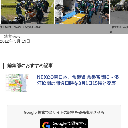
陸上自衛隊とDMATによる患者搬送訓練
「災害派遣」の横
両
（清宮信志）
2012年 9月 19日
編集部のおすすめ記事
NEXCO東日本、常磐道 常磐富岡IC～浪
江IC間の開通日時を3月1日15時と発表
Google 検索で当サイトの記事を優先表示させる