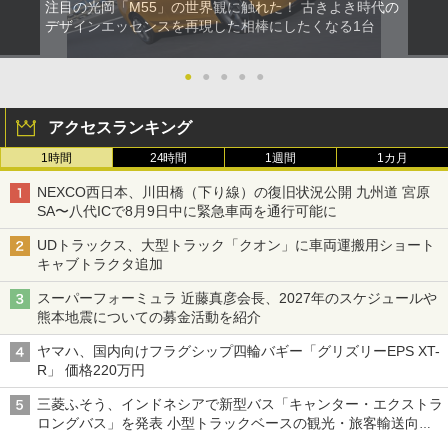
注目の光岡「M55」の世界観に触れた！ 古きよき時代の
デザインエッセンスを再現した相棒にしたくなる1台
●
●
●
●
●
アクセスランキング
1時間
24時間
1週間
1カ月
NEXCO西日本、川田橋（下り線）の復旧状況公開 九州道 宮原
SA〜八代ICで8月9日中に緊急車両を通行可能に
UDトラックス、大型トラック「クオン」に車両運搬用ショート
キャブトラクタ追加
スーパーフォーミュラ 近藤真彦会長、2027年のスケジュールや
熊本地震についての募金活動を紹介
ヤマハ、国内向けフラグシップ四輪バギー「グリズリーEPS XT-
R」 価格220万円
三菱ふそう、インドネシアで新型バス「キャンター・エクストラ
ロングバス」を発表 小型トラックベースの観光・旅客輸送向け
バス