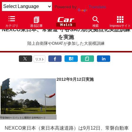
Powered by
Translate
カテゴリ
過去記事
検索
Impressサイト
NEXCO東日本、常磐道 守谷SAの防災拠点化実証訓練
を実施
陸上自衛隊やDMATが参加した大規模訓練
リスト
2012年9月12日実施
守谷SAのヘリパットに着陸するNHKのヘリ
NEXCO東日本（東日本高速道路）は9月12日、常磐自動車