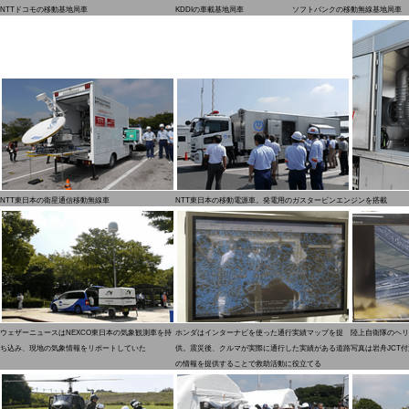
NTTドコモの移動基地局車
KDDIの車載基地局車
ソフトバンクの移動無線基地局車
NTT東日本の衛星通信移動無線車
NTT東日本の移動電源車。発電用のガスタービンエンジンを搭載
ウェザーニュースはNEXCO東日本の気象観測車を持
ホンダはインターナビを使った通行実績マップを提
陸上自衛隊のヘリ
ち込み、現地の気象情報をリポートしていた
供。震災後、クルマが実際に通行した実績がある道路
写真は岩舟JCT付
の情報を提供することで救助活動に役立てる