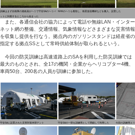
訓練はまず自衛隊の連絡員がヘリで守谷SAのヘリパ
NHKのヘリも着陸し、衛星放送機材などを搬入、設置した
ットに到着するところから始まった
また、各通信会社の協力によって電話や無線LAN・インター
ネット網の整備、交通情報、気象情報などさまざまな災害情報
を収集し提供を行なう。拠点内のガソリンスタンドは経産省の
指定する拠点SSとして常時供給体制が取られるという。
今回の防災訓練は高速道路上のSAを利用した防災訓練では
最大のものとされ、全17の機関・企業からヘリコプター4機、
車両50台、200名の人員が訓練に参加した。
守谷SAに設置された災害対策本部テント
守谷SAの一部を訓練用として閉鎖して利用した
今回の訓練用エリ