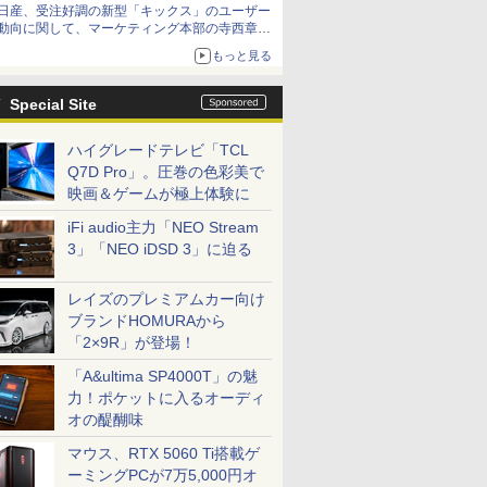
日産、受注好調の新型「キックス」のユーザー
動向に関して、マーケティング本部の寺西章氏
が解説
もっと見る
Special Site
ハイグレードテレビ「TCL
Q7D Pro」。圧巻の色彩美で
映画＆ゲームが極上体験に
iFi audio主力「NEO Stream
3」「NEO iDSD 3」に迫る
レイズのプレミアムカー向け
ブランドHOMURAから
「2×9R」が登場！
「A&ultima SP4000T」の魅
力！ポケットに入るオーディ
オの醍醐味
マウス、RTX 5060 Ti搭載ゲ
ーミングPCが7万5,000円オ