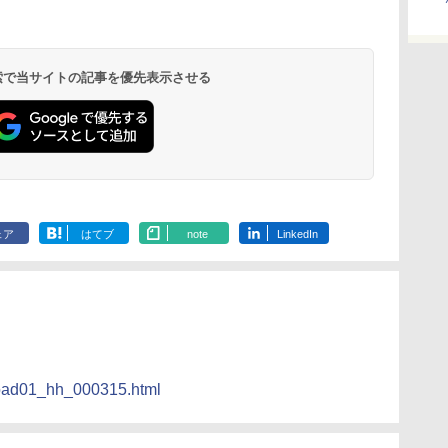
 検索で当サイトの記事を優先表示させる
ェア
はてブ
note
LinkedIn
s/road01_hh_000315.html