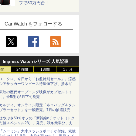
フで30万円台！
Car Watch をフォローする
Impress Watchシリーズ 人気記事
時間
24時間
1週間
1カ月
ユニクロ、今日から「お盆特別セール」。涼感
シアサッカーワンピース待望値下げ、撥水ギア
ショーツは1990円に
東映の歴代オープニング映像がカプセルトイ
に。全5種で8月下旬発売
カルディ、オンライン限定「ネコバッグ＆タン
ブラーセット」を一般販売。7月の抽選販売の
当選無効分
はやぶさ50％オフの「新幹線eチケット（トク
だ値スペシャル28）」発売。秋冬乗車分、えき
ねっと限定
「ムーミン」大小メッシュポーチが付録、素敵