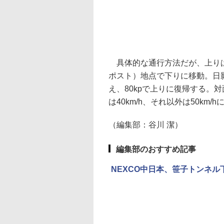
具体的な通行方法だが、上りは勝
ポスト）地点で下りに移動。日
え、80kpで上りに復帰する。対
は40km/h、それ以外は50km
（編集部：谷川 潔）
編集部のおすすめ記事
NEXCO中日本、笹子トンネ