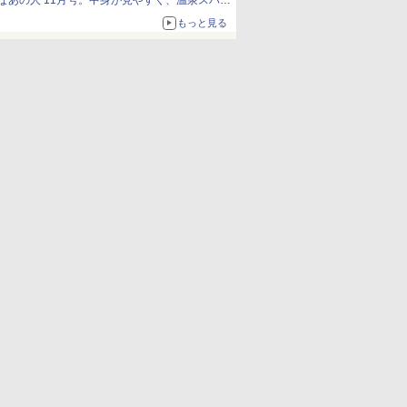
なあの人 11月号。中身が見やすく、温泉スパに
も使える
もっと見る