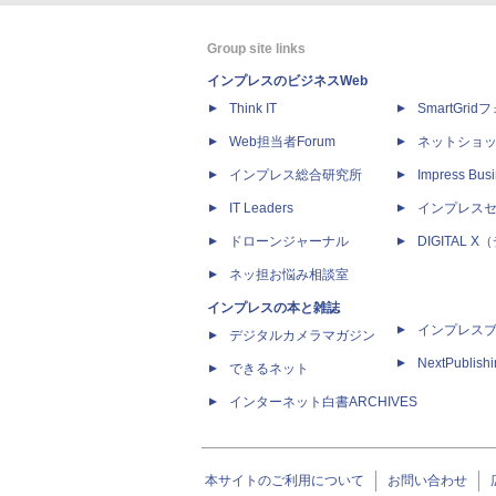
Group site links
インプレスのビジネスWeb
Think IT
SmartGri
Web担当者Forum
ネットショ
インプレス総合研究所
Impress Busi
IT Leaders
インプレス
ドローンジャーナル
DIGITAL
ネッ担お悩み相談室
インプレスの本と雑誌
インプレス
デジタルカメラマガジン
NextPublish
できるネット
インターネット白書ARCHIVES
本サイトのご利用について
お問い合わせ