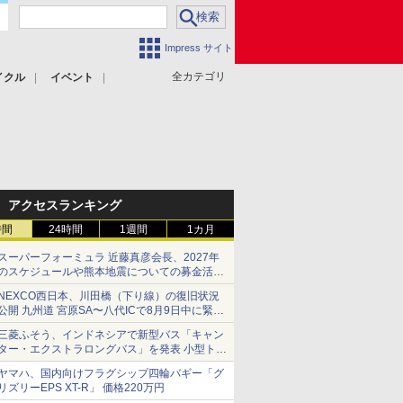
Impress サイト
全カテゴリ
イクル
イベント
アクセスランキング
時間
24時間
1週間
1カ月
スーパーフォーミュラ 近藤真彦会長、2027年
のスケジュールや熊本地震についての募金活動
を紹介
NEXCO西日本、川田橋（下り線）の復旧状況
公開 九州道 宮原SA〜八代ICで8月9日中に緊急
車両を通行可能に
三菱ふそう、インドネシアで新型バス「キャン
ター・エクストラロングバス」を発表 小型トラ
ックベースの観光・旅客輸送向けバス
ヤマハ、国内向けフラグシップ四輪バギー「グ
リズリーEPS XT-R」 価格220万円