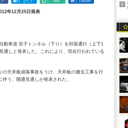
ェア
はてブ
note
LinkedIn
012年12月25日発表
自動車道 笹子トンネル（下り）を対面通行（上下1
の見通しと発表した。これにより、現在行われている
の天井板崩落事故をうけ、天井板の撤去工事を行
に伴う、開通見通しが発表された。