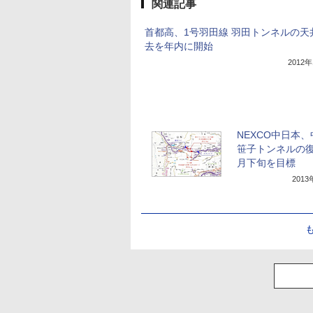
関連記事
首都高、1号羽田線 羽田トンネルの天
去を年内に開始
2012
NEXCO中日本
笹子トンネルの復
月下旬を目標
201