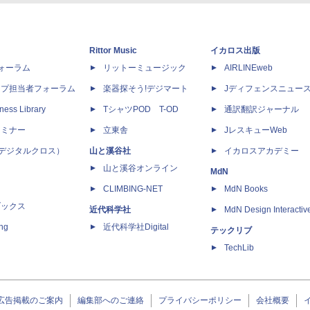
Rittor Music
イカロス出版
dフォーラム
リットーミュージック
AIRLINEweb
ップ担当者フォーラム
楽器探そう!デジマート
Jディフェンスニュー
ness Library
TシャツPOD T-OD
通訳翻訳ジャーナル
セミナー
立東舎
JレスキューWeb
 X（デジタルクロス）
山と溪谷社
イカロスアカデミー
山と溪谷オンライン
MdN
CLIMBING-NET
MdN Books
ブックス
近代科学社
MdN Design Interactiv
ing
近代科学社Digital
テックリブ
TechLib
広告掲載のご案内
編集部へのご連絡
プライバシーポリシー
会社概要