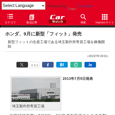
Powered by
Translate
ニュース
カテゴリ
過去記事
検索
Impressサイト
ホンダ、9月に新型「フィット」発売
新型フィットの生産工場である埼玉製作所寄居工場を稼働開
始
（2013/7/9 20:01）
リスト
2013年7月9日発表
埼玉製作所寄居工場