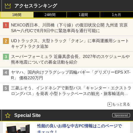
アクセスランキング
1時間
24時間
1週間
1カ月
NEXCO西日本、川田橋（下り線）の復旧状況公開 九州道 宮原
SA〜八代ICで8月9日中に緊急車両を通行可能に
UDトラックス、大型トラック「クオン」に車両運搬用ショート
キャブトラクタ追加
スーパーフォーミュラ 近藤真彦会長、2027年のスケジュールや
熊本地震についての募金活動を紹介
ヤマハ、国内向けフラグシップ四輪バギー「グリズリーEPS XT-
R」 価格220万円
三菱ふそう、インドネシアで新型バス「キャンター・エクストラ
ロングバス」を発表 小型トラックベースの観光・旅客輸送向け
バス
もっと見る
Special Site
性能の良いお得な中古PC情報はこのページで
チェック！