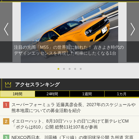
注目の光岡「M55」の世界観に触れた！ 古きよき時代の
デザインエッセンスを再現した相棒にしたくなる1台
●
●
●
●
●
アクセスランキング
1時間
24時間
1週間
1カ月
スーパーフォーミュラ 近藤真彦会長、2027年のスケジュールや
熊本地震についての募金活動を紹介
イエローハット、8月10日“ハットの日”に向けて新テレビCM
「ボクらは810」公開 総勢11社107名が参画
NEXCO西日本、川田橋（下り線）の復旧状況公開 九州道 宮原