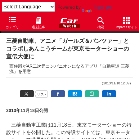
Powered by
Translate
ニュース
カテゴリ
過去記事
検索
Impressサイト
三菱自動車、アニメ「ガールズ＆パンツァー」と
コラボしあんこうチームが東京モーターショーの
宣伝大使に
西住殿がAR二次元コンパニオンになるアプリ「自動車道 三菱
流」を用意
（2013/11/18 12:09）
リスト
2013年11月18日公開
三菱自動車工業は11月18日、東京モーターショーの特
設サイトを公開した。この特設サイトでは、東京モータ