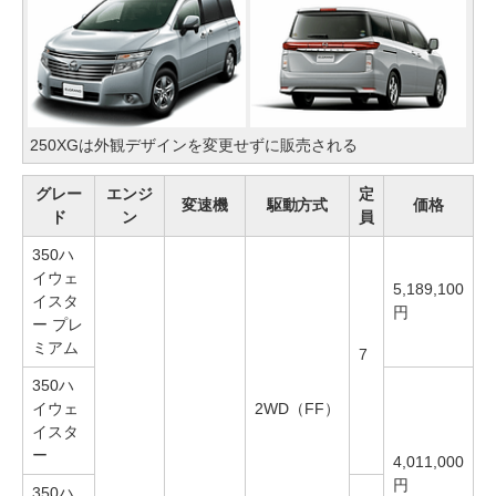
250XGは外観デザインを変更せずに販売される
グレー
エンジ
定
変速機
駆動方式
価格
ド
ン
員
350ハ
イウェ
5,189,100
イスタ
円
ー プレ
ミアム
7
350ハ
イウェ
2WD（FF）
イスタ
ー
4,011,000
円
350ハ