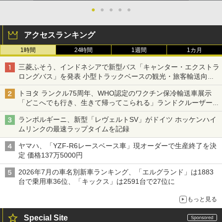
●
●
●
●
●
アクセスランキング
1時間
24時間
1週間
1カ月
三菱ふそう、インドネシアで新型バス「キャンター・エクストラ
ロングバス」を発表 小型トラックベースの観光・旅客輸送向け
バス
トヨタ ランクル75周年、WHO認定のワクチン保冷輸送車展示
「どこへでも行き、生きて帰ってこられる」ランドクルーザーで
命をつなぐ
ランボルギーニ、新型「レヴェルトSV」がドイツ ホッケンハイ
ムリンクの最速ラップタイムを記録
ヤマハ、「YZF-R6レースベース車」現オーダーで生産終了を決
定 価格137万5000円
2026年7月の車名別新車ランキング、「エルグランド」は1883
台で乗用車36位、「キックス」は2591台で27位に
もっと見る
Special Site