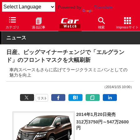
Powered by
Translate
Car Watch
自動車
日産
エルグランド
カテゴリ
過去記事
検索
Impressサイト
ニュース
日産、ビッグマイナーチェンジで「エルグラン
ド」のフロントマスクを大幅刷新
車内スペースもさらに広げてラージクラスミニバンとしての
魅力を向上
（2014/1/15 10:00）
リスト
2014年1月20日発売
312万3750円～547万2600
円