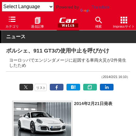
Powered by
Translate
Car Watch
自動車
ポルシェ
911
カテゴリ
過去記事
検索
Impressサイト
ニュース
ポルシェ、911 GT3の使用中止を呼びかけ
ヨーロッパでエンジンダメージに起因する車両火災が2件発生
したため
（2014/2/21 16:10）
リスト
2014年2月21日発表