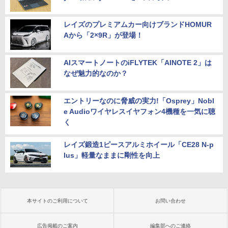
レイズのプレミアムカー向けブランドHOMUR
Aから「2×9R」が登場！
AIスマートノートのiFLYTEK「AINOTE 2」は
なぜ魅力的なのか？
エントリーなのに脅威の実力!「Osprey」Nobl
e Audioワイヤレスイヤフォン4機種を一気に聴
く
レイズ鍛造1ピースアルミホイール「CE28 N-p
lus」軽量なままに剛性を向上
本サイトのご利用について
お問い合わせ
広告掲載のご案内
編集部へのご連絡