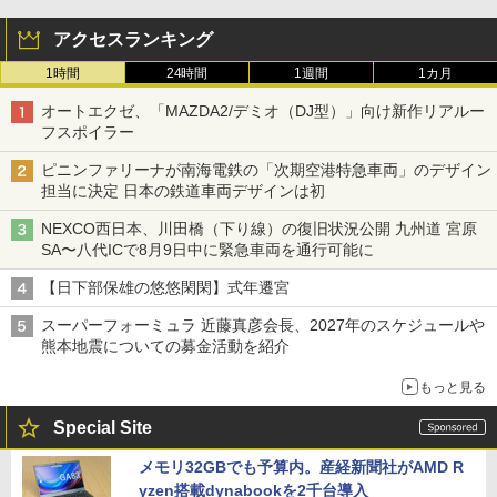
アクセスランキング
1時間
24時間
1週間
1カ月
オートエクゼ、「MAZDA2/デミオ（DJ型）」向け新作リアルー
フスポイラー
ピニンファリーナが南海電鉄の「次期空港特急車両」のデザイン
担当に決定 日本の鉄道車両デザインは初
NEXCO西日本、川田橋（下り線）の復旧状況公開 九州道 宮原
SA〜八代ICで8月9日中に緊急車両を通行可能に
【日下部保雄の悠悠閑閑】式年遷宮
スーパーフォーミュラ 近藤真彦会長、2027年のスケジュールや
熊本地震についての募金活動を紹介
もっと見る
Special Site
メモリ32GBでも予算内。産経新聞社がAMD R
yzen搭載dynabookを2千台導入