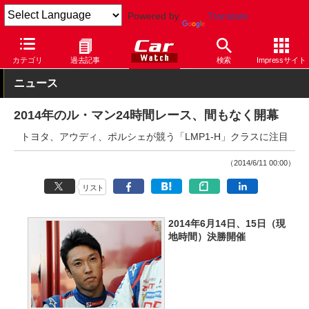
Powered by
Translate
Car Watch
モータースポーツ
その他
カテゴリ
過去記事
検索
Impressサイト
ニュース
2014年のル・マン24時間レース、間もなく開幕
トヨタ、アウディ、ポルシェが競う「LMP1-H」クラスに注目
（2014/6/11 00:00）
リスト
2014年6月14日、15日（現
地時間）決勝開催