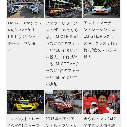
アストンマーチ
LM GTE Proクラス
フェラーリワーク
ン・レーシングは
のポルシェ911
スのAFコルセから
LM GTE Proクラ
RSR（ポルシェ・
は、LM GTE Proク
ス/Amクラスそれぞ
チーム・マンタ
ラスに2台のフェラ
れに2台のマシンを
イ）
ーリ458 イタリア
投入
を投入。それ以外
にもLM-GTE Amク
ラスに4台のフェラ
ーリ458 イタリア
が参加
コルベット・レー
2013年のアジア
今やル・マン24時
シングはニューマ
ン・ル・マン・シ
間で高い人気を誇