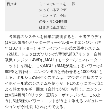
目指す
らミスでレースを
戦
失っているアウデ
ィにとって、今回
のル・マン24時間
はまさに正念場だ
各陣営のシステムを簡単に説明すると、王者アウディ
はV型6気筒4.0リッターディーゼルターボエンジン（昨
年は3.7リッター）＋フライホイール式の回生システム
（2MJ)。トヨタはガソリンのV型8気筒3.7リッター自然
吸気エンジン＋4WDにMGU（モーター/ジェネレータユ
ニット）を積む。このMGU（6MJ)が発生するパワーは4
80PSと言われ、エンジン出力と合わせると1000PSにも
上る。ポルシェの回生システムは、アウディ同様のフラ
イホイール式のシステムを使うが、F1のようにターボに
よる熱エネルギー回生（合計で6MJ）も行う。エンジン
はV型4気筒2.0リッター直噴ターボエンジンだ。このよ
うに3社3様のパワーユニットがうまく争えるレギュレー
ションが今回採用されたのである。