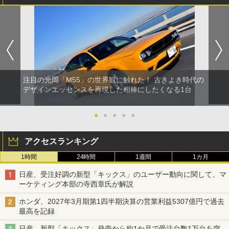
注目の光岡「M55」の世界観に触れた！ 古きよき時代の
デザインエッセンスを再現した相棒にしたくなる1台
●
●
●
●
●
アクセスランキング
1時間
24時間
1週間
1カ月
日産、受注好調の新型「キックス」のユーザー動向に関して、マ
ーケティング本部の寺西章氏が解説
ホンダ、2027年3月期第1四半期決算の営業利益5307億円で過去
最高を記録
日産、新型「キックス」発売から約1か月で受注台数1万台を突