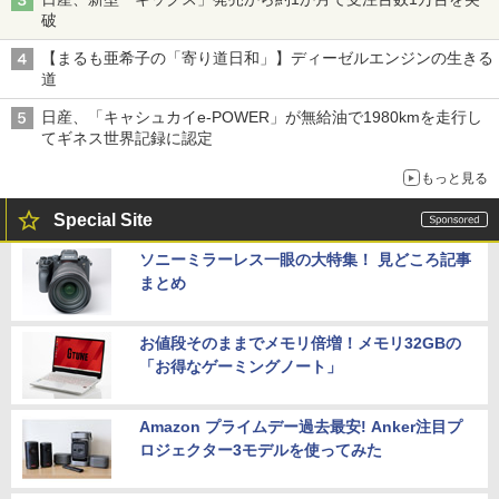
破
【まるも亜希子の「寄り道日和」】ディーゼルエンジンの生きる
道
日産、「キャシュカイe-POWER」が無給油で1980kmを走行し
てギネス世界記録に認定
もっと見る
Special Site
ソニーミラーレス一眼の大特集！ 見どころ記事
まとめ
お値段そのままでメモリ倍増！メモリ32GBの
「お得なゲーミングノート」
Amazon プライムデー過去最安! Anker注目プ
ロジェクター3モデルを使ってみた