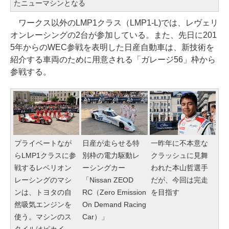
たニューマシンとなる
ワークス以外のLMP1クラス（LMP1-L)では、レヴェリ
オンレーシングの2台が参加している。また、先日に201
5年からのWEC参戦を表明した日産自動車は、新技術を
紹介する車両のために用意される「ガレージ56」枠から
参戦する。
プライベートなが
日産が走らせる特
一昨年に不本意な
らLMP1クラスに参
別枠の電力駆動レ
クラッシュに見舞
戦するレベリオン
ーシングカー
われた本山哲選手
レーシングのマシ
「Nissan ZEOD
だが、今回は完走
ンは、トヨタの自
RC（Zero Emission
を目指す
然吸気エンジンを
On Demand Racing
使う。マシンのス
Car）」