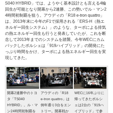
S040 HYBRID」では、ようやく基本設計とも言える4輪
回生が可能となり開幕から2連勝、この勢いでル・マン2
4時間初制覇を狙う。アウディの「R18 e-tron quattro」
は、2013年末に今年のF1で採用される「ERS-H（熱エ
ネルギー回生システム）」のような、ターボによる排気
の熱エネルギー回生も行うと発表していたが、これを断
念して2013年までのシステムを踏襲。今年WECにカム
バックしたポルシェは「919ハイブリッド」の開発にた
っぷり時間をかけ、ターボによる熱エネルギー回生を実
現してきた。
開幕2連勝中のトヨ
アウディの「R18
WECに16年ぶりに
タ「TS040
e-tron quattro」は
帰ってきたポルシ
HYBRID」。ル・マ
例年通り3台をエン
ェは2台の「919ハ
ン24時間初制覇を
トリー。開幕戦か
イブリッド」で参