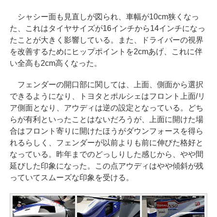
シャシー面も見直しが図られ、車幅が10cm狭くなっ
た、これはタイヤサイズが16インチから14インチになっ
たことが大きく影響している。また、ドライバーの視界
を改善するためにヒップポイントを2cmあげ、これに伴
い全高も2cm高くなった。
フェンダーの開口部に関しては、上面、側面から選択
できるようになり、トヨタとポルシェはフロント上面/リ
ア側面となり、アウディは逆の設定となっている。どち
らが有利といったことはないだろうが、上面に開けた場
合はフロント寄りに開けたほうがダウンフォースを得ら
れるらしく、フェンダーが以前よりも前に伸びた格好と
なっている。昨年までのどっしりした感じから、やや間
延びした印象になった。この点アウディはやや傾斜が残
っていてスムーズな印象を受ける。