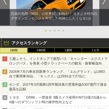
注目の光岡「M55」の世界観に触れた！ 古きよき時代の
デザインエッセンスを再現した相棒にしたくなる1台
●
●
●
●
●
アクセスランキング
1時間
24時間
1週間
1カ月
三菱ふそう、インドネシアで新型バス「キャンター・エクストラ
ロングバス」を発表 小型トラックベースの観光・旅客輸送向け
バス
2026年7月の車名別新車ランキング、「エルグランド」は1883
台で乗用車36位、「キックス」は2591台で27位に
ホンダ、2027年3月期第1四半期決算の営業利益5307億円で過去
最高を記録
トヨタ、「GR86」一部改良 3眼カメラ採用やMT仕様の5速から
4速へのダウンシフト時の操作性向上など