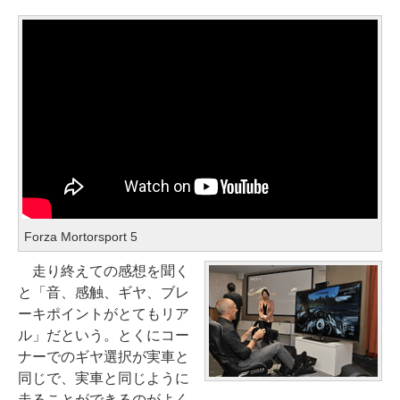
Forza Mortorsport 5
走り終えての感想を聞く
と「音、感触、ギヤ、ブレ
ーキポイントがとてもリア
ル」だという。とくにコー
ナーでのギヤ選択が実車と
同じで、実車と同じように
走ることができるのがよく