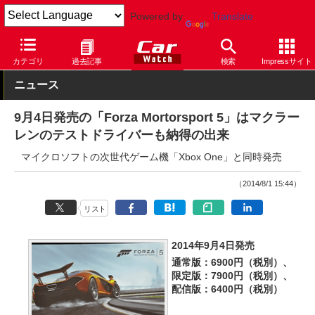
Powered by
Translate
Car Watch
モータースポーツ
その他
カテゴリ
過去記事
検索
Impressサイト
ニュース
9月4日発売の「Forza Mortorsport 5」はマクラー
レンのテストドライバーも納得の出来
マイクロソフトの次世代ゲーム機「Xbox One」と同時発売
（2014/8/1 15:44）
リスト
2014年9月4日発売
通常版：6900円（税別）、
限定版：7900円（税別）、
配信版：6400円（税別）