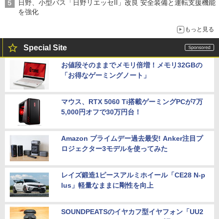
日野、小型バス「日野リエッセII」改良 安全装備と運転支援機能
を強化
もっと見る
Special Site
お値段そのままでメモリ倍増！メモリ32GBの
「お得なゲーミングノート」
マウス、RTX 5060 Ti搭載ゲーミングPCが7万
5,000円オフで30万円台！
Amazon プライムデー過去最安! Anker注目プ
ロジェクター3モデルを使ってみた
レイズ鍛造1ピースアルミホイール「CE28 N-p
lus」軽量なままに剛性を向上
SOUNDPEATSのイヤカフ型イヤフォン「UU2