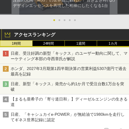
注目の光岡「M55」の世界観に触れた！ 古きよき時代の
デザインエッセンスを再現した相棒にしたくなる1台
●
●
●
●
●
アクセスランキング
1時間
24時間
1週間
1カ月
日産、受注好調の新型「キックス」のユーザー動向に関して、マ
ーケティング本部の寺西章氏が解説
ホンダ、2027年3月期第1四半期決算の営業利益5307億円で過去
最高を記録
日産、新型「キックス」発売から約1か月で受注台数1万台を突
破
【まるも亜希子の「寄り道日和」】ディーゼルエンジンの生きる
道
日産、「キャシュカイe-POWER」が無給油で1980kmを走行し
てギネス世界記録に認定