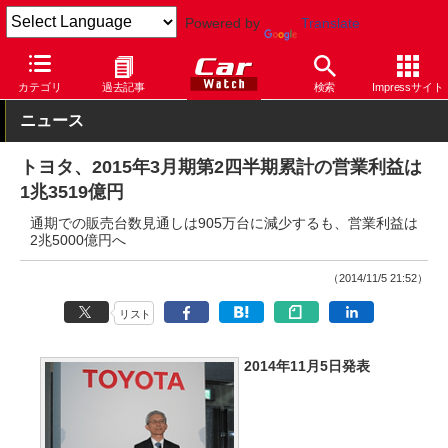
Powered by
Translate
Car Watch
自動車
トヨタ
その他
カテゴリ
過去記事
検索
Impressサイト
ニュース
トヨタ、2015年3月期第2四半期累計の営業利益は
1兆3519億円
通期での販売台数見通しは905万台に減少するも、営業利益は
2兆5000億円へ
（2014/11/5 21:52）
リスト
2014年11月5日発表