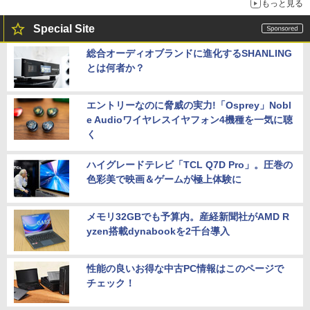
もっと見る
Special Site
総合オーディオブランドに進化するSHANLING
とは何者か？
エントリーなのに脅威の実力!「Osprey」Nobl
e Audioワイヤレスイヤフォン4機種を一気に聴
く
ハイグレードテレビ「TCL Q7D Pro」。圧巻の
色彩美で映画＆ゲームが極上体験に
メモリ32GBでも予算内。産経新聞社がAMD R
yzen搭載dynabookを2千台導入
性能の良いお得な中古PC情報はこのページで
チェック！