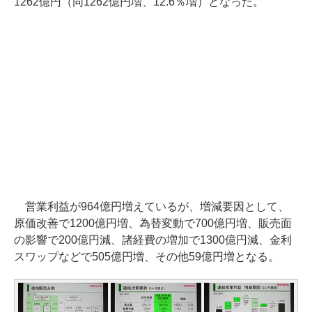
1262億円（同1262億円増、12.6％増）となった。
営業利益が964億円増えているが、増減要因として、
原価改善で1200億円増、為替変動で700億円増、販売面
の影響で200億円減、諸経費の増加で1300億円減、金利
スワップなどで505億円増、その他59億円増となる。