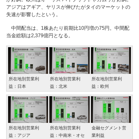
アジアはアギア、ヤリスが伸びたがタイのマーケットの
失速が影響したという。
中間配当は、1株あたり前期比10円増の75円。中間配
当金総額は2,379億円となる。
所在地別営業利
所在地別営業利
所在地別営業利
益：日本
益：北米
益：欧州
所在地別営業利
所在地別営業利
金融セグメント営
益：アジア
益：中南米・オセ
業利益