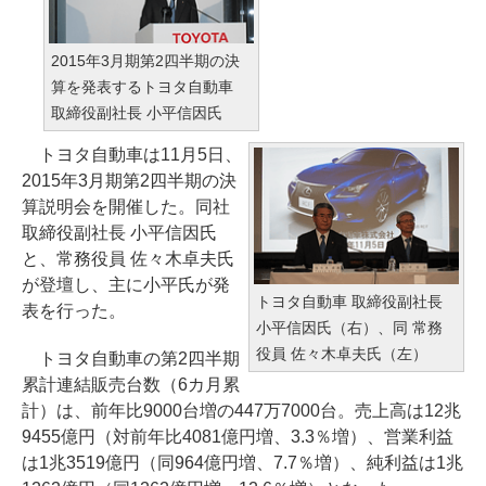
2015年3月期第2四半期の決
算を発表するトヨタ自動車
取締役副社長 小平信因氏
トヨタ自動車は11月5日、
2015年3月期第2四半期の決
算説明会を開催した。同社
取締役副社長 小平信因氏
と、常務役員 佐々木卓夫氏
が登壇し、主に小平氏が発
トヨタ自動車 取締役副社長
表を行った。
小平信因氏（右）、同 常務
役員 佐々木卓夫氏（左）
トヨタ自動車の第2四半期
累計連結販売台数（6カ月累
計）は、前年比9000台増の447万7000台。売上高は12兆
9455億円（対前年比4081億円増、3.3％増）、営業利益
は1兆3519億円（同964億円増、7.7％増）、純利益は1兆