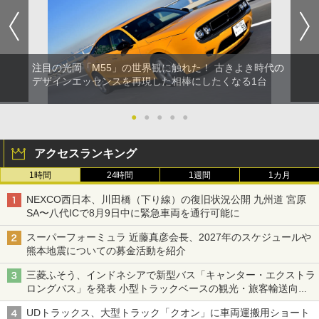
注目の光岡「M55」の世界観に触れた！ 古きよき時代の
デザインエッセンスを再現した相棒にしたくなる1台
●
●
●
●
●
アクセスランキング
1時間
24時間
1週間
1カ月
NEXCO西日本、川田橋（下り線）の復旧状況公開 九州道 宮原
SA〜八代ICで8月9日中に緊急車両を通行可能に
スーパーフォーミュラ 近藤真彦会長、2027年のスケジュールや
熊本地震についての募金活動を紹介
三菱ふそう、インドネシアで新型バス「キャンター・エクストラ
ロングバス」を発表 小型トラックベースの観光・旅客輸送向け
バス
UDトラックス、大型トラック「クオン」に車両運搬用ショート