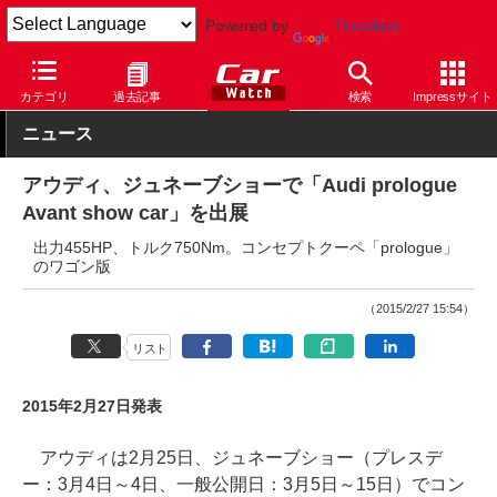
Powered by
Translate
Car Watch
自動車
アウディ
その他
カテゴリ
過去記事
検索
Impressサイト
ニュース
アウディ、ジュネーブショーで「Audi prologue
Avant show car」を出展
出力455HP、トルク750Nm。コンセプトクーペ「prologue」
のワゴン版
（2015/2/27 15:54）
リスト
2015年2月27日発表
アウディは2月25日、ジュネーブショー（プレスデ
ー：3月4日～4日、一般公開日：3月5日～15日）でコン