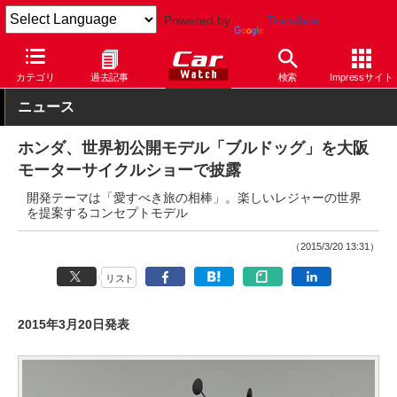
Powered by
Translate
Car Watch
自動車
ホンダ
コンセプトカー
カテゴリ
過去記事
検索
Impressサイト
ニュース
ホンダ、世界初公開モデル「ブルドッグ」を大阪
モーターサイクルショーで披露
開発テーマは「愛すべき旅の相棒」。楽しいレジャーの世界
を提案するコンセプトモデル
（2015/3/20 13:31）
リスト
2015年3月20日発表