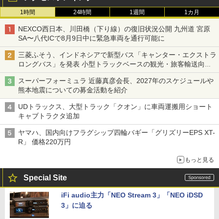
1時間
24時間
1週間
1カ月
NEXCO西日本、川田橋（下り線）の復旧状況公開 九州道 宮原
SA〜八代ICで8月9日中に緊急車両を通行可能に
三菱ふそう、インドネシアで新型バス「キャンター・エクストラ
ロングバス」を発表 小型トラックベースの観光・旅客輸送向け
バス
スーパーフォーミュラ 近藤真彦会長、2027年のスケジュールや
熊本地震についての募金活動を紹介
UDトラックス、大型トラック「クオン」に車両運搬用ショート
キャブトラクタ追加
ヤマハ、国内向けフラグシップ四輪バギー「グリズリーEPS XT-
R」 価格220万円
もっと見る
Special Site
iFi audio主力「NEO Stream 3」「NEO iDSD
3」に迫る