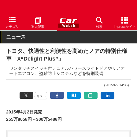
Car Watch
自動車
トヨタ
ノア
カテゴリ
過去記事
検索
Impressサイト
ニュース
トヨタ、快適性と利便性を高めたノアの特別仕様
車「X“Delight Plus”」
ワンタッチスイッチ付デュアルパワースライドドアやリアオ
ートエアコン、盗難防止システムなどを特別装備
（2015/4/2 14:36）
リスト
2015年4月2日発売
255万8058円～300万5486円