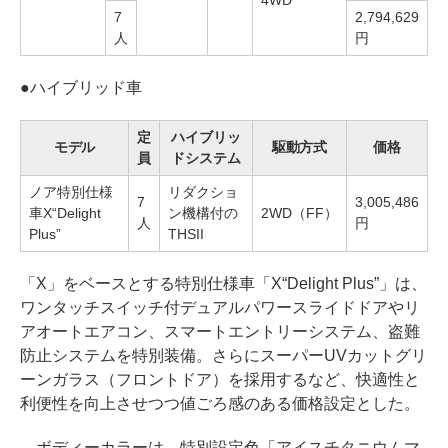
4WD
7
2,794,629
人
円
●
ハイブリッド車
定
ハイブリッ
モデル
駆動方式
価格
員
ドシステム
ノア特別仕様
リダクショ
7
3,005,486
車X“Delight
ン機構付の
2WD（FF）
人
円
Plus”
THSII
「X」をベースとする特別仕様車「X“Delight Plus”」は、
ワンタッチスイッチ付デュアルパワースライドドアやリ
アオートエアコン、スマートエントリーシステム、盗難
防止システムを特別装備。さらにスーパーUVカットグリ
ーンガラス（フロントドア）を採用するなど、快適性と
利便性を向上させつつ値ごろ感のある価格設定とした。
ボディーカラーは、特別設定色「アイスチタニウムマ