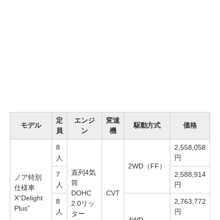
定
エンジ
変速
モデル
駆動方式
価格
員
ン
機
8
2,558,058
人
円
2WD（FF）
直列4気
7
2,588,914
ノア特別
筒
人
円
仕様車
DOHC
CVT
X“Delight
8
2,763,772
2.0リッ
Plus”
人
円
ター