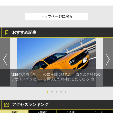
トップページに戻る
おすすめ記事
注目の光岡「M55」の世界観に触れた！ 古きよき時代の
デザインエッセンスを再現した相棒にしたくなる1台
●
●
●
●
●
アクセスランキング
1時間
24時間
1週間
1カ月