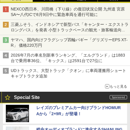
NEXCO西日本、川田橋（下り線）の復旧状況公開 九州道 宮原
SA〜八代ICで8月9日中に緊急車両を通行可能に
三菱ふそう、インドネシアで新型バス「キャンター・エクストラ
ロングバス」を発表 小型トラックベースの観光・旅客輸送向け
バス
ヤマハ、国内向けフラグシップ四輪バギー「グリズリーEPS XT-
R」 価格220万円
2026年7月の車名別新車ランキング、「エルグランド」は1883
台で乗用車36位、「キックス」は2591台で27位に
UDトラックス、大型トラック「クオン」に車両運搬用ショート
キャブトラクタ追加
もっと見る
Special Site
レイズのプレミアムカー向けブランドHOMUR
Aから「2×9R」が登場！
総合オーディオブランドに進化するSHANLING