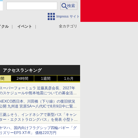
Impress サイト
全カテゴリ
イクル
イベント
アクセスランキング
時間
24時間
1週間
1カ月
スーパーフォーミュラ 近藤真彦会長、2027年
のスケジュールや熊本地震についての募金活動
を紹介
NEXCO西日本、川田橋（下り線）の復旧状況
公開 九州道 宮原SA〜八代ICで8月9日中に緊急
車両を通行可能に
三菱ふそう、インドネシアで新型バス「キャン
ター・エクストラロングバス」を発表 小型トラ
ックベースの観光・旅客輸送向けバス
ヤマハ、国内向けフラグシップ四輪バギー「グ
リズリーEPS XT-R」 価格220万円