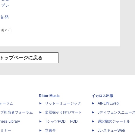
イブレ
中旬発
年3月25日
トップページに戻る
Rittor Music
イカロス出版
dフォーラム
リットーミュージック
AIRLINEweb
ップ担当者フォーラム
楽器探そう!デジマート
Jディフェンスニュー
ness Library
TシャツPOD T-OD
通訳翻訳ジャーナル
セミナー
立東舎
JレスキューWeb