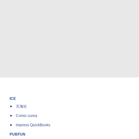
ICE
天海社
ス
Comic curea
impress QuickBooks
PUBFUN