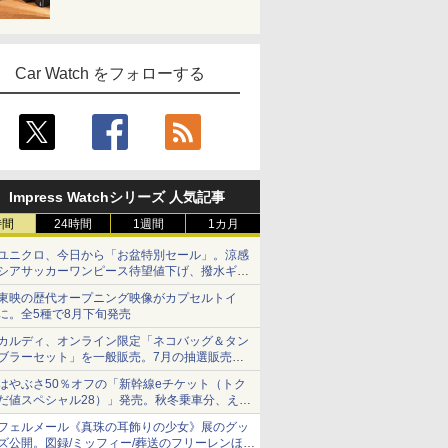
Car Watch をフォローする
Impress Watchシリーズ 人気記事
時間
24時間
1週間
1カ月
ユニクロ、今日から「お盆特別セール」。涼感
シアサッカーワンピース待望値下げ、撥水ギア
ショーツは1990円に
東映の歴代オープニング映像がカプセルトイ
に。全5種で8月下旬発売
カルディ、オンライン限定「ネコバッグ＆タン
ブラーセット」を一般販売。7月の抽選販売の
当選無効分
はやぶさ50％オフの「新幹線eチケット（トク
だ値スペシャル28）」発売。秋冬乗車分、えき
ねっと限定
フェルメール《真珠の耳飾りの少女》展のグッ
ズ公開。図録/ミッフィー/葬送のフリーレンほ