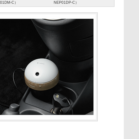
01DM-C）
NEP01DP-C）