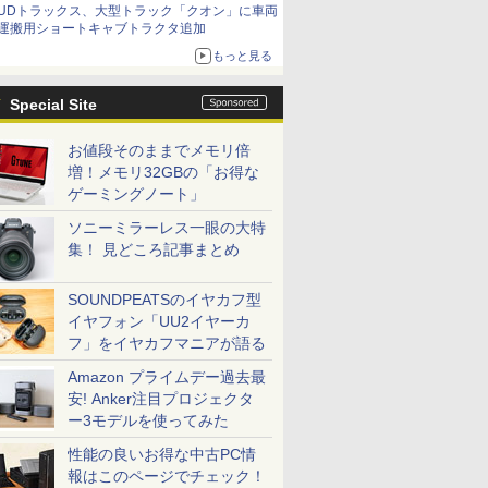
UDトラックス、大型トラック「クオン」に車両
運搬用ショートキャブトラクタ追加
もっと見る
Special Site
お値段そのままでメモリ倍
増！メモリ32GBの「お得な
ゲーミングノート」
ソニーミラーレス一眼の大特
集！ 見どころ記事まとめ
SOUNDPEATSのイヤカフ型
イヤフォン「UU2イヤーカ
フ」をイヤカフマニアが語る
Amazon プライムデー過去最
安! Anker注目プロジェクタ
ー3モデルを使ってみた
性能の良いお得な中古PC情
報はこのページでチェック！