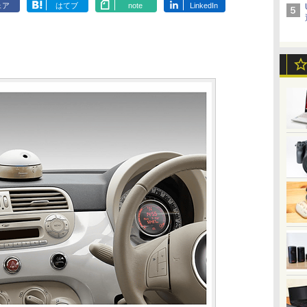
ェア
はてブ
note
LinkedIn