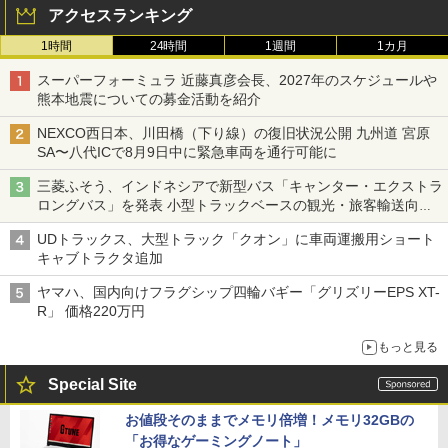
アクセスランキング
1時間
24時間
1週間
1カ月
スーパーフォーミュラ 近藤真彦会長、2027年のスケジュールや
熊本地震についての募金活動を紹介
NEXCO西日本、川田橋（下り線）の復旧状況公開 九州道 宮原
SA〜八代ICで8月9日中に緊急車両を通行可能に
三菱ふそう、インドネシアで新型バス「キャンター・エクストラ
ロングバス」を発表 小型トラックベースの観光・旅客輸送向け
バス
UDトラックス、大型トラック「クオン」に車両運搬用ショート
キャブトラクタ追加
ヤマハ、国内向けフラグシップ四輪バギー「グリズリーEPS XT-
R」 価格220万円
もっと見る
Special Site
お値段そのままでメモリ倍増！メモリ32GBの
「お得なゲーミングノート」