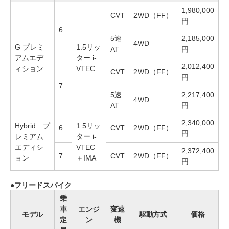
1,980,000
CVT
2WD（FF）
円
6
5速
2,185,000
4WD
G プレミ
1.5リッ
AT
円
アムエデ
ター i-
2,012,400
ィション
VTEC
CVT
2WD（FF）
円
7
5速
2,217,400
4WD
AT
円
2,340,000
Hybrid プ
1.5リッ
6
CVT
2WD（FF）
円
レミアム
ター i-
エディシ
VTEC
2,372,400
7
CVT
2WD（FF）
ョン
＋IMA
円
フリードスパイク
乗
車
エンジ
変速
モデル
駆動方式
価格
定
ン
機