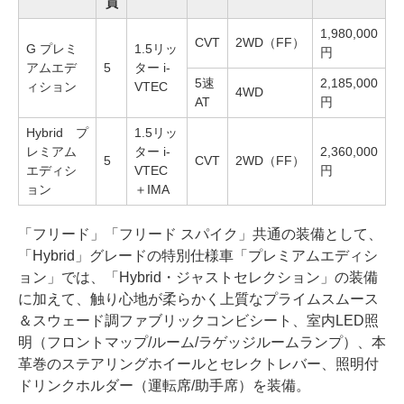
員
1,980,000
CVT
2WD（FF）
G プレミ
1.5リッ
円
アムエデ
5
ター i-
5速
2,185,000
ィション
VTEC
4WD
AT
円
Hybrid プ
1.5リッ
レミアム
ター i-
2,360,000
5
CVT
2WD（FF）
エディシ
VTEC
円
ョン
＋IMA
「フリード」「フリード スパイク」共通の装備として、
「Hybrid」グレードの特別仕様車「プレミアムエディシ
ョン」では、「Hybrid・ジャストセレクション」の装備
に加えて、触り心地が柔らかく上質なプライムスムース
＆スウェード調ファブリックコンビシート、室内LED照
明（フロントマップ/ルーム/ラゲッジルームランプ）、本
革巻のステアリングホイールとセレクトレバー、照明付
ドリンクホルダー（運転席/助手席）を装備。