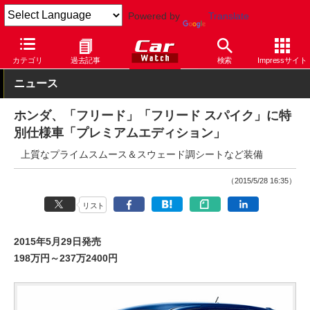
Powered by
Translate
Car Watch
自動車
ホンダ
フリード
カテゴリ
過去記事
検索
Impressサイト
ニュース
ホンダ、「フリード」「フリード スパイク」に特
別仕様車「プレミアムエディション」
上質なプライムスムース＆スウェード調シートなど装備
（2015/5/28 16:35）
リスト
2015年5月29日発売
198万円～237万2400円