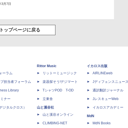
1年3月7日
トップページに戻る
Rittor Music
イカロス出版
dフォーラム
リットーミュージック
AIRLINEweb
ップ担当者フォーラム
楽器探そう!デジマート
Jディフェンスニュー
ness Library
TシャツPOD T-OD
通訳翻訳ジャーナル
セミナー
立東舎
JレスキューWeb
 X（デジタルクロス）
山と溪谷社
イカロスアカデミー
山と溪谷オンライン
MdN
CLIMBING-NET
MdN Books