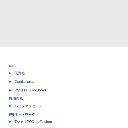
ICE
天海社
ス
Comic curea
impress QuickBooks
PUBFUN
パブファンセルフ
IPGネットワーク
TシャツPOD pTa.shop