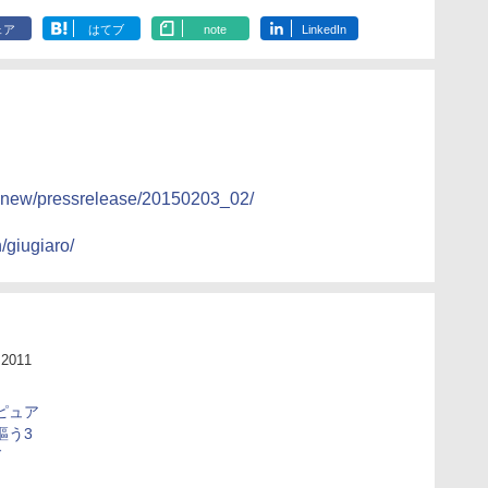
ェア
はてブ
note
LinkedIn
tsnew/pressrelease/20150203_02/
/giugiaro/
2011
ピュア
謳う3
ド