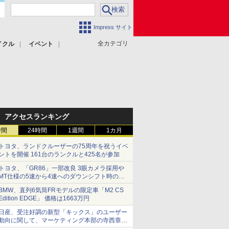
Impress サイト
全カテゴリ
イクル
イベント
アクセスランキング
時間
24時間
1週間
1カ月
トヨタ、ランドクルーザーの75周年を祝うイベ
ントを開催 161台のランクルと425名が参加
トヨタ、「GR86」一部改良 3眼カメラ採用や
MT仕様の5速から4速へのダウンシフト時の操
作性向上など
BMW、直列6気筒FRモデルの限定車「M2 CS
Edition EDGE」 価格は1663万円
日産、受注好調の新型「キックス」のユーザー
動向に関して、マーケティング本部の寺西章氏
が解説