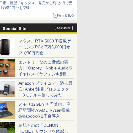
日産、新型「キックス」発売から約1か月で受
注台数1万台を突破
もっと見る
Special Site
マウス、RTX 5060 Ti搭載ゲ
ーミングPCが7万5,000円オ
フで30万円台！
エントリーなのに脅威の実
力!「Osprey」Noble Audioワ
イヤレスイヤフォン4機種を
一気に聴く
Amazon プライムデー過去最
安! Anker注目プロジェクタ
ー3モデルを使ってみた
メモリ32GBでも予算内。産
経新聞社がAMD Ryzen搭載
dynabookを2千台導入
鳥肌ものの「DENON
HOME」サウンドを体感し