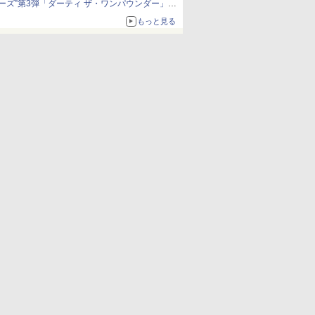
ーズ”第3弾「ダーティ ザ・ワンパウンダー」を
8月7日発売
もっと見る
「特製ガーリックマヨソース」を使用した超大
型チーズバーガー