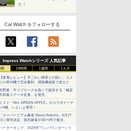
た！
Car Watch をフォローする
Impress Watchシリーズ 人気記事
時間
24時間
1週間
1カ月
【家電レビュー】手ごわい雑草との戦い、コメ
リの草刈機で完全勝利 掃除機感覚で使えた
吉野家、牛リブロースを熱々で提供する「極旨
牛鉄板ステーキ定食」を発売
ミスド「Mrs. GREEN APPLE」のコラボドーナ
ツ4種、いよいよ発売！
「スーパーリアル麻雀 Venus Returns」8月27
日に発売決定。脱衣麻雀が3D×VRで復活
発売から2週間は20%オフになるセールが実施
バーガーキング、2026年“ワンパウンダーシリ