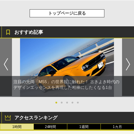
トップページに戻る
おすすめ記事
注目の光岡「M55」の世界観に触れた！ 古きよき時代の
デザインエッセンスを再現した相棒にしたくなる1台
●
●
●
●
●
アクセスランキング
1時間
24時間
1週間
1カ月