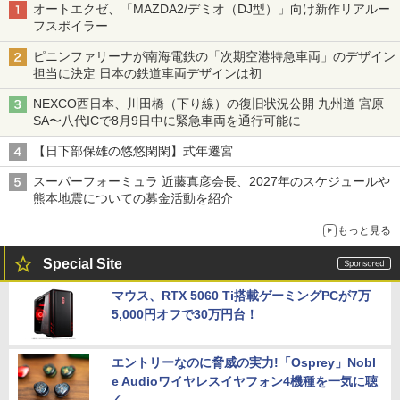
オートエクゼ、「MAZDA2/デミオ（DJ型）」向け新作リアルー
フスポイラー
ピニンファリーナが南海電鉄の「次期空港特急車両」のデザイン
担当に決定 日本の鉄道車両デザインは初
NEXCO西日本、川田橋（下り線）の復旧状況公開 九州道 宮原
SA〜八代ICで8月9日中に緊急車両を通行可能に
【日下部保雄の悠悠閑閑】式年遷宮
スーパーフォーミュラ 近藤真彦会長、2027年のスケジュールや
熊本地震についての募金活動を紹介
もっと見る
Special Site
マウス、RTX 5060 Ti搭載ゲーミングPCが7万
5,000円オフで30万円台！
エントリーなのに脅威の実力!「Osprey」Nobl
e Audioワイヤレスイヤフォン4機種を一気に聴