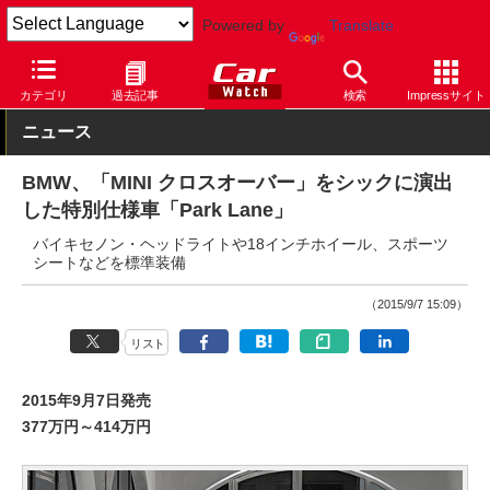
Powered by
Translate
Car Watch
自動車
MINI
乗用車
カテゴリ
過去記事
検索
Impressサイト
ニュース
BMW、「MINI クロスオーバー」をシックに演出
した特別仕様車「Park Lane」
バイキセノン・ヘッドライトや18インチホイール、スポーツ
シートなどを標準装備
（2015/9/7 15:09）
リスト
2015年9月7日発売
377万円～414万円