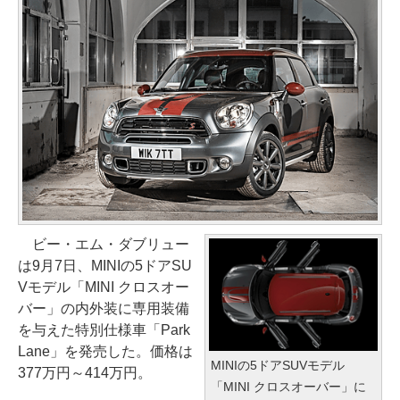
ビー・エム・ダブリュー
は9月7日、MINIの5ドアSU
Vモデル「MINI クロスオー
バー」の内外装に専用装備
を与えた特別仕様車「Park
Lane」を発売した。価格は
MINIの5ドアSUVモデル
377万円～414万円。
「MINI クロスオーバー」に