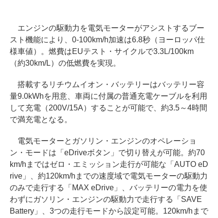
エンジンの駆動力を電気モーターがアシストするブー
スト機能により、0-100km/h加速は6.8秒（ヨーロッパ仕
様車値）。燃費はEUテスト・サイクルで3.3L/100km
（約30km/L）の低燃費を実現。
搭載するリチウムイオン・バッテリーはバッテリー容
量9.0kWhを用意、車両に付属の普通充電ケーブルを利用
して充電（200V/15A）することが可能で、約3.5～4時間
で満充電となる。
電気モーターとガソリン・エンジンのオペレーショ
ン・モードは「eDriveボタン」で切り替えが可能。約70
km/hまではゼロ・エミッション走行が可能な「AUTO eD
rive」、約120km/hまでの速度域で電気モーターの駆動力
のみで走行する「MAX eDrive」、バッテリーの電力を使
わずにガソリン・エンジンの駆動力で走行する「SAVE
Battery」、3つの走行モードから設定可能。120km/hまで