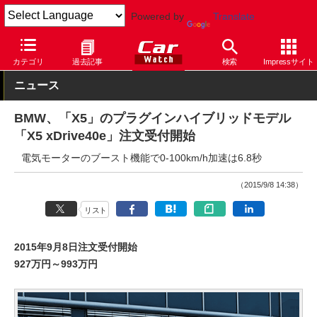
Powered by
Translate
Car Watch
自動車
BMW
X5
カテゴリ
過去記事
検索
Impressサイト
ニュース
BMW、「X5」のプラグインハイブリッドモデル
「X5 xDrive40e」注文受付開始
電気モーターのブースト機能で0-100km/h加速は6.8秒
（2015/9/8 14:38）
リスト
2015年9月8日注文受付開始
927万円～993万円