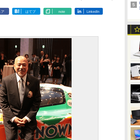
ェア
はてブ
note
LinkedIn