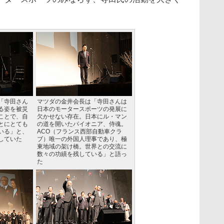
「寺田さん
マツダの金井会長は「寺田さんは
る姿を被災
日本のモータースポーツの発展に
ことで、自
欠かせない存在。日本にル・マン
とにとても
の道を開いたパイオニア、侍魂。
いる」と、
ACO（フランス西部自動車クラ
していた
ブ）唯一の外国人理事であり、極
東地域の架け橋。世界との交流に
数々の功績を残している」と語っ
た