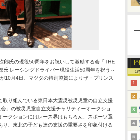
郎氏の現役50周年をお祝いして激励する会「THE
寺田陽次郎氏 レーシングドライバー現役生活50周年を祝う～
1
ur Kids～」が10月4日、マツダの特別協賛によりザ・プリンス
。
取り組んでいる東日本大震災被災児童の自立支援
ds実行委員会」の被災児童自立支援チャリティーオークショ
オークションにはレース界はもちろん、スポーツ選
あり、東北の子ども達の支援の重要さを印象付ける