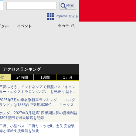
Impress サイト
全カテゴリ
イクル
イベント
アクセスランキング
時間
24時間
1週間
1カ月
三菱ふそう、インドネシアで新型バス「キャン
ター・エクストラロングバス」を発表 小型トラ
ックベースの観光・旅客輸送向けバス
2026年7月の車名別新車ランキング、「エルグ
ランド」は1883台で乗用車36位、「キックス」
は2591台で27位に
ホンダ、2027年3月期第1四半期決算の営業利益
5307億円で過去最高を記録
日野、小型バス「日野リエッセII」改良 安全装
備と運転支援機能を強化