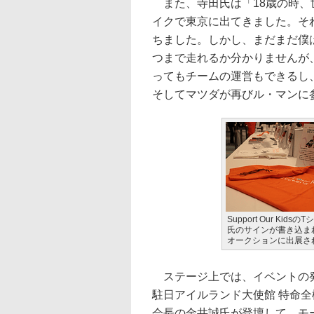
また、寺田氏は「18歳の時、
イクで東京に出てきました。そ
ちました。しかし、まだまだ僕
つまで走れるか分かりませんが
ってもチームの運営もできるし
そしてマツダが再びル・マンに
Support Our Kids
氏のサインが書き込ま
オークションに出展さ
ステージ上では、イベントの発起人と
駐日アイルランド大使館 特命全
会長の金井誠氏が登壇して、モ