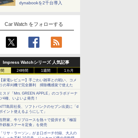
dynabookを2千台導入
Car Watch をフォローする
Impress Watchシリーズ 人気記事
時間
24時間
1週間
1カ月
【家電レビュー】手ごわい雑草との戦い、コメ
リの草刈機で完全勝利 掃除機感覚で使えた
ミスド「Mrs. GREEN APPLE」のコラボドーナ
ツ4種、いよいよ発売！
NTT島田社長、ソフトバンクのセブン出資に「d
ポイント使えるようにして」
吉野家、牛リブロースを熱々で提供する「極旨
牛鉄板ステーキ定食」を発売
「リサ・ラーソン」がま口ポーチ付録、大人の