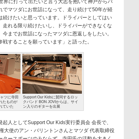
世界に打って出たいと言う大志を抱いて神戸からバ
れでマツダにお世話になって、走り続けて50年が経
は続けたいと思っています。ドライバーとしてはい
、走れる限り続けたいし、ドライバーができなくな
、今までお世話になったマツダに恩返しをしたい。
参戦することを願っています」と語った。
のTシャツに寺田
Support Our Kidsに賛同するロッ
れたものが
クバンド BON JOVIからは、サイ
れていた
ン入りのギターを出展
してSupport Our Kids実行委員会 会長で、
権大使のアン・バリントンさんとマツダ 代表取締役
ータースポーツのみならず、寺田氏の活動を大きく