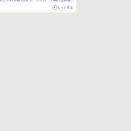
おしゃれ手帖 10月号。ジャカード織の北欧猫デ
ザイン
もっと見る