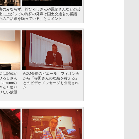
者のみならず、舘ひろしさんや鳳蘭さんなどの芸
上に上がっての乾杯の発声は国土交通省の審議
々のご活躍を願っている」とコメント
には記載が
ACO会長のピエール・フィオン氏
ひろしさん
から「寺田さんの功績を称える」
ampmの
とのビデオメッセージも公開され
さんと知り
た
りたい放題