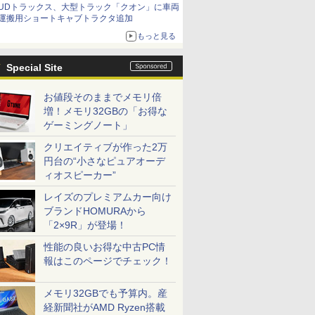
UDトラックス、大型トラック「クオン」に車両
運搬用ショートキャブトラクタ追加
もっと見る
Special Site
お値段そのままでメモリ倍
増！メモリ32GBの「お得な
ゲーミングノート」
クリエイティブが作った2万
円台の“小さなピュアオーデ
ィオスピーカー”
レイズのプレミアムカー向け
ブランドHOMURAから
「2×9R」が登場！
性能の良いお得な中古PC情
報はこのページでチェック！
メモリ32GBでも予算内。産
経新聞社がAMD Ryzen搭載