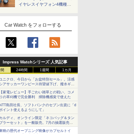
イヤレスイヤフォン4機種を
一気に聴く
Car Watch をフォローする
Impress Watchシリーズ 人気記事
時間
24時間
1週間
1カ月
ユニクロ、今日から「お盆特別セール」。涼感
シアサッカーワンピース待望値下げ、撥水ギア
ショーツは1990円に
【家電レビュー】手ごわい雑草との戦い、コメ
リの草刈機で完全勝利 掃除機感覚で使えた
NTT島田社長、ソフトバンクのセブン出資に「d
ポイント使えるようにして」
カルディ、オンライン限定「ネコバッグ＆タン
ブラーセット」を一般販売。7月の抽選販売の
当選無効分
東映の歴代オープニング映像がカプセルトイ