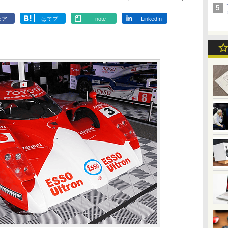
ェア
はてブ
note
LinkedIn