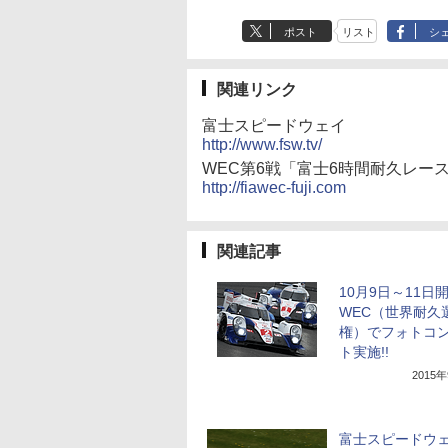
ポスト
リスト
シ
関連リンク
富士スピードウェイ
http://www.fsw.tv/
WEC第6戦「富士6時間耐久レー
http://fiawec-fuji.com
関連記事
10月9日～11日
WEC（世界耐久
権）でフォトコ
ト実施!!
2015
富士スピードウ