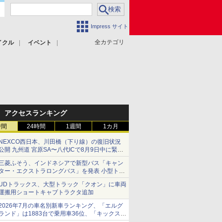
Impress サイト
全カテゴリ
イクル
イベント
アクセスランキング
時間
24時間
1週間
1カ月
NEXCO西日本、川田橋（下り線）の復旧状況
公開 九州道 宮原SA〜八代ICで8月9日中に緊急
車両を通行可能に
三菱ふそう、インドネシアで新型バス「キャン
ター・エクストラロングバス」を発表 小型トラ
ックベースの観光・旅客輸送向けバス
UDトラックス、大型トラック「クオン」に車両
運搬用ショートキャブトラクタ追加
2026年7月の車名別新車ランキング、「エルグ
ランド」は1883台で乗用車36位、「キックス」
は2591台で27位に