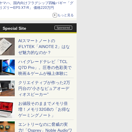
ヤマハ、国内向けフラグシップ四輪バギー「グ
リズリーEPS XT-R」 価格220万円
もっと見る
Special Site
AIスマートノートの
iFLYTEK「AINOTE 2」はな
ぜ魅力的なのか？
ハイグレードテレビ「TCL
Q7D Pro」。圧巻の色彩美で
映画＆ゲームが極上体験に
クリエイティブが作った2万
円台の“小さなピュアオーデ
ィオスピーカー”
お値段そのままでメモリ倍
増！メモリ32GBの「お得な
ゲーミングノート」
エントリーなのに脅威の実
力!「Osprey」Noble Audioワ