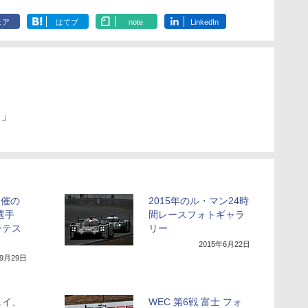
ェア
はてブ
note
LinkedIn
ス」
開催の
2015年のル・マン24時
選手
間レースフォトギャラ
ンテス
リー
2015年6月22日
年9月29日
ェイ、
WEC 第6戦 富士 フォ