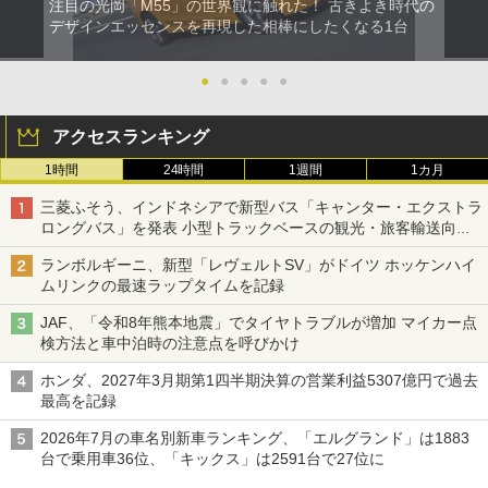
注目の光岡「M55」の世界観に触れた！ 古きよき時代の
デザインエッセンスを再現した相棒にしたくなる1台
●
●
●
●
●
アクセスランキング
1時間
24時間
1週間
1カ月
三菱ふそう、インドネシアで新型バス「キャンター・エクストラ
ロングバス」を発表 小型トラックベースの観光・旅客輸送向け
バス
ランボルギーニ、新型「レヴェルトSV」がドイツ ホッケンハイ
ムリンクの最速ラップタイムを記録
JAF、「令和8年熊本地震」でタイヤトラブルが増加 マイカー点
検方法と車中泊時の注意点を呼びかけ
ホンダ、2027年3月期第1四半期決算の営業利益5307億円で過去
最高を記録
2026年7月の車名別新車ランキング、「エルグランド」は1883
台で乗用車36位、「キックス」は2591台で27位に