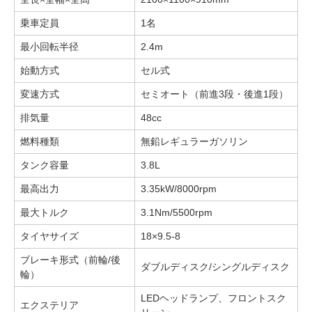
乗車定員
1名
最小回転半径
2.4m
始動方式
セル式
変速方式
セミオート（前進3段・後進1段）
排気量
48cc
燃料種類
無鉛レギュラーガソリン
タンク容量
3.8L
最高出力
3.35kW/8000rpm
最大トルク
3.1Nm/5500rpm
タイヤサイズ
18×9.5-8
ブレーキ形式（前輪/後
ダブルディスク/シングルディスク
輪）
LEDヘッドランプ、フロントスク
エクステリア