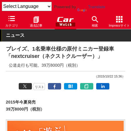
Powered by
Translate
Car Watch
技術
その他
カテゴリ
過去記事
検索
Impressサイト
ニュース
ブレイズ、1名乗車仕様の原付ミニカー登録車
「nextcruiser（ネクストクルーザー）」
公道走行も可能。39万8000円（税別）
（2015/10/22 15:36）
リスト
2015年今夏発売
39万8000円（税別）