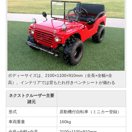
ボディーサイズは、2100×1100×910mm（全長×全幅×全
高）。インテリアでは背もたれ付きベンチシートが備わる
ネクストクルーザー主要
諸元
形式
原動機付自転車（ミニカー登録）
車両重量
160kg
全長×全幅×全高
2100×1100×910mm