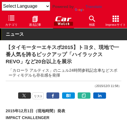
Powered by
Translate
Car Watch
自動車
トヨタ
その他
カテゴリ
過去記事
検索
Impressサイト
ニュース
【タイモーターエキスポ2015】トヨタ、現地で一
番人気を誇るピックアップ「ハイラックス
REVO」など20台以上を展示
「カローラ アルティス」のニュル24時間参戦記念車などスポ
ーティモデルも存在感を発揮
（2015/12/3 11:58）
リスト
2015年12月1日（現地時間）発表
IMPACT CHALLENGER