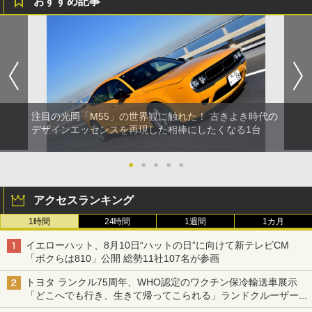
おすすめ記事
注目の光岡「M55」の世界観に触れた！ 古きよき時代の
デザインエッセンスを再現した相棒にしたくなる1台
●
●
●
●
●
アクセスランキング
1時間
24時間
1週間
1カ月
イエローハット、8月10日“ハットの日”に向けて新テレビCM
「ボクらは810」公開 総勢11社107名が参画
トヨタ ランクル75周年、WHO認定のワクチン保冷輸送車展示
「どこへでも行き、生きて帰ってこられる」ランドクルーザーで
命をつなぐ