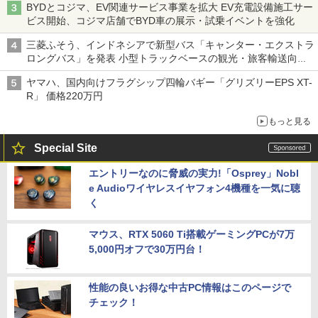
BYDとコジマ、EV関連サービス事業を拡大 EV充電設備施工サー
ビス開始、コジマ店舗でBYD車の展示・試乗イベントを強化
三菱ふそう、インドネシアで新型バス「キャンター・エクストラ
ロングバス」を発表 小型トラックベースの観光・旅客輸送向け
バス
ヤマハ、国内向けフラグシップ四輪バギー「グリズリーEPS XT-
R」 価格220万円
もっと見る
Special Site
エントリーなのに脅威の実力!「Osprey」Nobl
e Audioワイヤレスイヤフォン4機種を一気に聴
く
マウス、RTX 5060 Ti搭載ゲーミングPCが7万
5,000円オフで30万円台！
性能の良いお得な中古PC情報はこのページで
チェック！