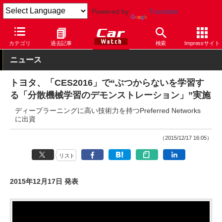
Powered by
Translate
Car Watch
技術
安全
先進安全
カテゴリ
過去記事
検索
Impressサイト
ニュース
トヨタ、「CES2016」で“ぶつからないを学習す
る「分散機械学習のデモンストレーション」”実施
ディープラーニングに高い技術力を持つPreferred Networks
に出資
（2015/12/17 16:05）
リスト
2015年12月17日 発表