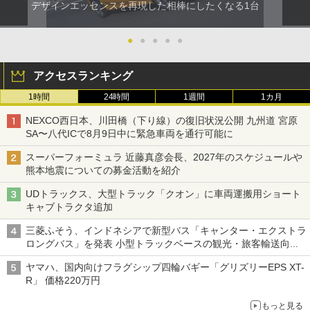
デザインエッセンスを再現した相棒にしたくなる1台
●
●
●
●
●
アクセスランキング
1時間
24時間
1週間
1カ月
NEXCO西日本、川田橋（下り線）の復旧状況公開 九州道 宮原
SA〜八代ICで8月9日中に緊急車両を通行可能に
スーパーフォーミュラ 近藤真彦会長、2027年のスケジュールや
熊本地震についての募金活動を紹介
UDトラックス、大型トラック「クオン」に車両運搬用ショート
キャブトラクタ追加
三菱ふそう、インドネシアで新型バス「キャンター・エクストラ
ロングバス」を発表 小型トラックベースの観光・旅客輸送向け
バス
ヤマハ、国内向けフラグシップ四輪バギー「グリズリーEPS XT-
R」 価格220万円
もっと見る