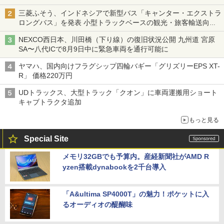
三菱ふそう、インドネシアで新型バス「キャンター・エクストラ
ロングバス」を発表 小型トラックベースの観光・旅客輸送向け
バス
NEXCO西日本、川田橋（下り線）の復旧状況公開 九州道 宮原
SA〜八代ICで8月9日中に緊急車両を通行可能に
ヤマハ、国内向けフラグシップ四輪バギー「グリズリーEPS XT-
R」 価格220万円
UDトラックス、大型トラック「クオン」に車両運搬用ショート
キャブトラクタ追加
もっと見る
Special Site
メモリ32GBでも予算内。産経新聞社がAMD R
yzen搭載dynabookを2千台導入
「A&ultima SP4000T」の魅力！ポケットに入
るオーディオの醍醐味