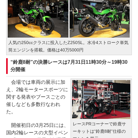
人気の250ccクラスに投入したZ250SL。水冷4ストローク単気
筒エンジンを搭載。価格は40万5000円
“鈴鹿8耐”の決勝レースは7月31日11時30分～19時30
分開催
会場では車両の展示に加
え、2輪モータースポーツに
関する発表やブースごとの
催しなども多数行なわれ
た。
レースPRコーナーで鈴鹿サ
開催初日の3月25日には、
ーキットは“鈴鹿8耐”仕様の
国内2輪レースの大型イベン