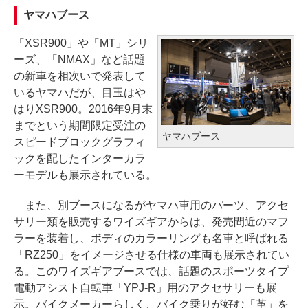
ヤマハブース
「XSR900」や「MT」シリ
ーズ、「NMAX」など話題
の新車を相次いで発表して
いるヤマハだが、目玉はや
はりXSR900。2016年9月末
までという期間限定受注の
ヤマハブース
スピードブロックグラフィ
ックを配したインターカラ
ーモデルも展示されている。
また、別ブースになるがヤマハ車用のパーツ、アクセ
サリー類を販売するワイズギアからは、発売間近のマフ
ラーを装着し、ボディのカラーリングも名車と呼ばれる
「RZ250」をイメージさせる仕様の車両も展示されてい
る。このワイズギアブースでは、話題のスポーツタイプ
電動アシスト自転車「YPJ-R」用のアクセサリーも展
示。バイクメーカーらしく、バイク乗りが好む「革」を