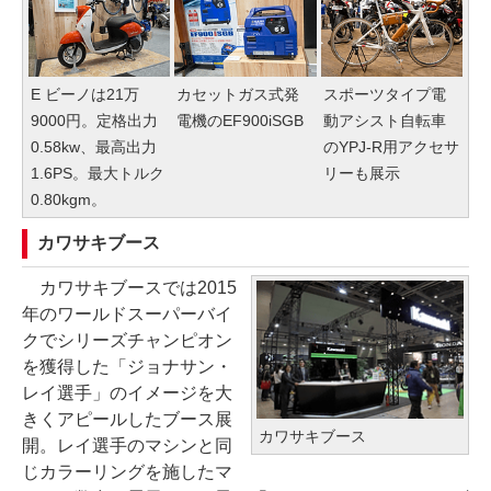
E ビーノは21万
カセットガス式発
スポーツタイプ電
9000円。定格出力
電機のEF900iSGB
動アシスト自転車
0.58kw、最高出力
のYPJ-R用アクセサ
1.6PS。最大トルク
リーも展示
0.80kgm。
カワサキブース
カワサキブースでは2015
年のワールドスーパーバイ
クでシリーズチャンピオン
を獲得した「ジョナサン・
レイ選手」のイメージを大
きくアピールしたブース展
カワサキブース
開。レイ選手のマシンと同
じカラーリングを施したマ