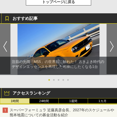
トップページに戻る
おすすめ記事
注目の光岡「M55」の世界観に触れた！ 古きよき時代の
デザインエッセンスを再現した相棒にしたくなる1台
●
●
●
●
●
アクセスランキング
1時間
24時間
1週間
1カ月
スーパーフォーミュラ 近藤真彦会長、2027年のスケジュールや
熊本地震についての募金活動を紹介