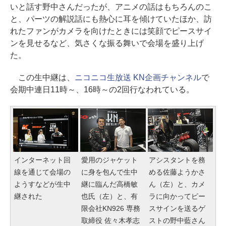
いと話す野中さんだったが、アニメの話はもちろんのこ
と、パーツの解説話にも熱心に耳を傾けていたほか、訪
れたファンがカメラを向けたときには笑顔でピースサイ
ンを見せるなど、気さくな振る舞いで会場を盛り上げ
た。
この生中継は、
ニコニコ生放送 KN企画チャンネル
で
会期中連日11時～、16時～の2回行なわれている。
インターネット回
愛用のジャケット
アシスタントを務
線を通じて会場の
に身を包んで生中
める佐藤ようかさ
ようすなどが生中
継に臨んだ高橋敏
ん（左）と、カメ
継された
也氏（左）と、有
ラに向かってピー
限会社KN926 専務
スサインを送るゲ
取締役 佐々木孝志
ストの野中藍さん