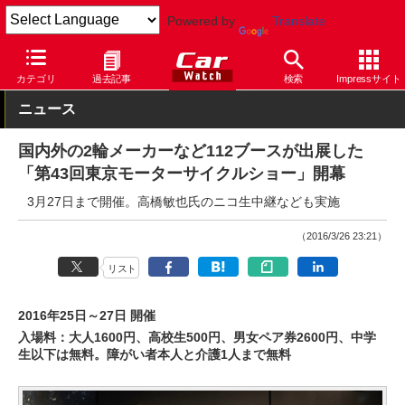
Powered by
Translate
Car Watch
モーターサイクル
その他
カテゴリ
過去記事
検索
Impressサイト
ニュース
国内外の2輪メーカーなど112ブースが出展した
「第43回東京モーターサイクルショー」開幕
3月27日まで開催。高橋敏也氏のニコ生中継なども実施
（2016/3/26 23:21）
リスト
2016年25日～27日 開催
入場料：大人1600円、高校生500円、男女ペア券2600円、中学
生以下は無料。障がい者本人と介護1人まで無料