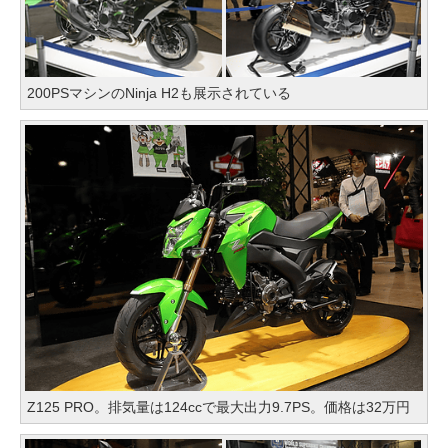
200PSマシンのNinja H2も展示されている
Z125 PRO。排気量は124ccで最大出力9.7PS。価格は32万円