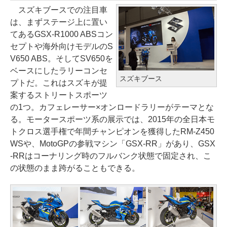
スズキブースでの注目車
は、まずステージ上に置い
てあるGSX-R1000 ABSコン
セプトや海外向けモデルのS
V650 ABS。そしてSV650を
ベースにしたラリーコンセ
スズキブース
プトだ。これはスズキが提
案するストリートスポーツ
の1つ。カフェレーサー×オンロードラリーがテーマとな
る。モータースポーツ系の展示では、2015年の全日本モ
トクロス選手権で年間チャンピオンを獲得したRM-Z450
WSや、MotoGPの参戦マシン「GSX-RR」があり、GSX
-RRはコーナリング時のフルバンク状態で固定され、こ
の状態のまま跨がることもできる。