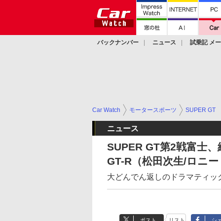
バックナンバー
ニュース
試乗記 メ
カスタム
Car Watch
モータースポーツ
SUPER GT
ニュース
SUPER GT第2戦富士、
GT-R（松田次生/ロ
大どんでん返しのドラマティッ
ポスト
リスト
シ