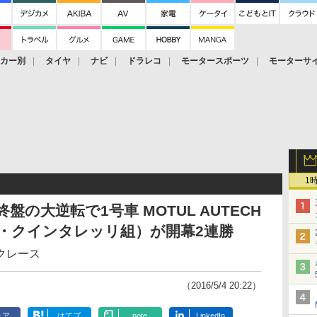
ーカー別
タイヤ
ナビ
ドラレコ
モータースポーツ
モーターサ
1
終盤の大逆転で1号車 MOTUL AUTECH
ニー・クインタレッリ組）が開幕2連勝
クレース
（2016/5/4 20:22）
ェア
はてブ
note
LinkedIn