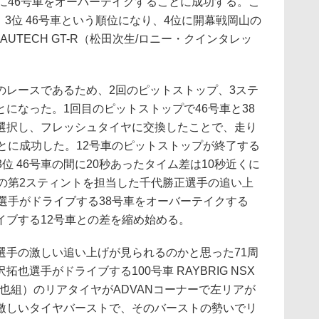
に46号車をオーバーテイクすることに成功する。こ
号車、3位 46号車という順位になり、4位に開幕戦岡山の
 AUTECH GT-R（松田次生/ロニー・クインタレッ
のレースであるため、2回のピットストップ、3ステ
になった。1回目のピットストップで46号車と38
選択し、フレッシュタイヤに交換したことで、走り
とに成功した。12号車のピットストップが終了する
3位 46号車の間に20秒あったタイム差は10秒近くに
車の第2スティントを担当した千代勝正選手の追い上
選手がドライブする38号車をオーバーテイクする
イブする12号車との差を縮め始める。
手の激しい追い上げが見られるのかと思った71周
也選手がドライブする100号車 RAYBRIG NSX
伊 拓也組）のリアタイヤがADVANコーナーで左リアが
激しいタイヤバーストで、そのバーストの勢いでリ