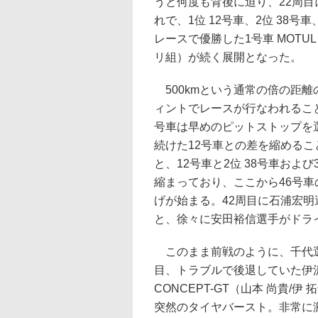
うと何度も背後に迫り、22周目
れで、1位 12号車、2位 38
レースで優勝した1号車 MOTUL
リ組）が続く展開となった。
500kmという通常の倍の距離
ィントでレースが行なわれること
号車は早めのピットストップを
続けた12号車との差を縮めるこ
と、12号車と2位 38号車および
縮まっており、ここから46号
げが始まる。42周目に石浦宏明
と、徐々に安田裕信選手がドラ
このまま前戦のように、千代選
目、トラブルで後退していた伊沢拓
CONCEPT-GT（山本 尚貴/
突然のタイヤバースト。非常に