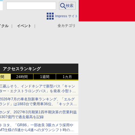
Impress サイト
全カテゴリ
イクル
イベント
アクセスランキング
時間
24時間
1週間
1カ月
三菱ふそう、インドネシアで新型バス「キャン
ター・エクストラロングバス」を発表 小型トラ
ックベースの観光・旅客輸送向けバス
2026年7月の車名別新車ランキング、「エルグ
ランド」は1883台で乗用車36位、「キックス」
は2591台で27位に
ホンダ、2027年3月期第1四半期決算の営業利益
5307億円で過去最高を記録
トヨタ、「GR86」一部改良 3眼カメラ採用や
MT仕様の5速から4速へのダウンシフト時の操
作性向上など