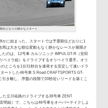
選順位どおりの静かなスタート
に静かに始まった。スタートでは予選順位どおりに1
数周は大きな順位変動もなく静かなレースが展開さ
は、12号車 カルソニック IMPUL GT-R（安田
オリベイラ組）をドライブするオリベイラ選手。オリ
台のところを1分31秒台を連発する安定して速いドラ
した46号車 S Road CRAFTSPORTS GT-
に引き離し、序盤の段階で20秒近いリードを築くこ
た立川祐路のドライブする38号車 ZENT
/石浦宏明組）で、こちらは46号車をオーバーテイクしよ