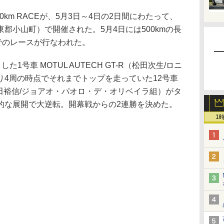
T 500km RACEが、5月3日～4日の2日間にわたって、
郡小山町）で開催された。5月4日には500kmの長
でのレースが行なわれた。
1号車 MOTUL AUTECH GT-R（松田次生/ロニ
り4周の時点でそれまでトップを走っていた12号車
R（安田裕信/ジョアオ・パオロ・デ・オリベイラ組）がタ
的な展開で大逆転。開幕戦からの2連勝を決めた。
1