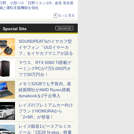
日野、小型バス「日野リエッセII」改良 安全装
備と運転支援機能を強化
もっと見る
Special Site
SOUNDPEATSのイヤカフ型
イヤフォン「UU2イヤーカ
フ」をイヤカフマニアが語る
マウス、RTX 5060 Ti搭載ゲ
ーミングPCが7万5,000円オ
フで30万円台！
メモリ32GBでも予算内。産
経新聞社がAMD Ryzen搭載
dynabookを2千台導入
レイズのプレミアムカー向け
ブランドHOMURAから
「2×9R」が登場！
レイズ鍛造1ピースアルミホ
イール「CE28 N-plus」軽量