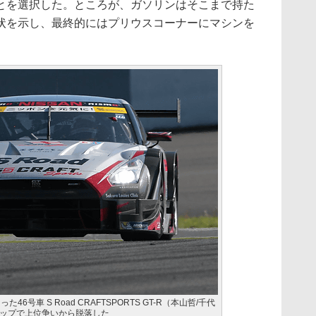
とを選択した。ところが、ガソリンはそこまで持た
状を示し、最終的にはプリウスコーナーにマシンを
6号車 S Road CRAFTSPORTS GT-R（本山哲/千代
ップで上位争いから脱落した