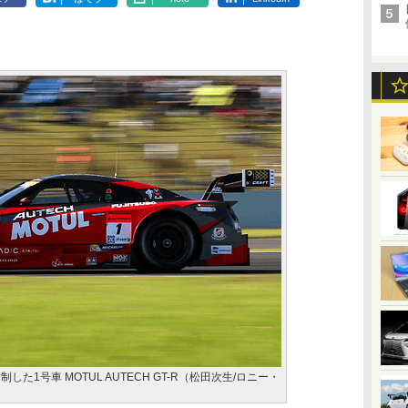
た1号車 MOTUL AUTECH GT-R（松田次生/ロニー・