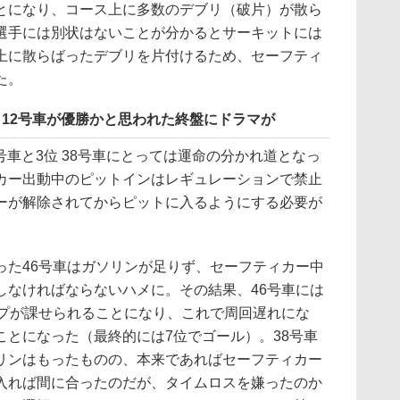
とになり、コース上に多数のデブリ（破片）が散ら
選手には別状はないことが分かるとサーキットには
上に散らばったデブリを片付けるため、セーフティ
た。
落。12号車が優勝かと思われた終盤にドラマが
号車と3位 38号車にとっては運命の分かれ道となっ
カー出動中のピットインはレギュレーションで禁止
ーが解除されてからピットに入るようにする必要が
た46号車はガソリンが足りず、セーフティカー中
しなければならないハメに。その結果、46号車には
ップが課せられることになり、これで周回遅れにな
ことになった（最終的には7位でゴール）。38号車
リンはもったものの、本来であればセーフティカー
入れば間に合ったのだが、タイムロスを嫌ったのか