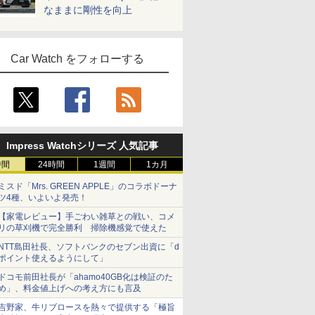
なままに剛性を向上
Car Watch をフォローする
Impress Watchシリーズ 人気記事
時間
24時間
1週間
1カ月
ミスド「Mrs. GREEN APPLE」のコラボドーナ
ツ4種、いよいよ発売！
【家電レビュー】手ごわい雑草との戦い、コメ
リの草刈機で完全勝利 掃除機感覚で使えた
NTT島田社長、ソフトバンクのセブン出資に「d
ポイント使えるようにして」
ドコモ前田社長が「ahamo40GB化は検証のた
め」、料金値上げへの考え方にも言及
吉野家、牛リブロースを熱々で提供する「極旨