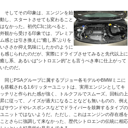
そしてその印象は、エンジンを始
動し、スタートさせても変わること
はなかった。初代C3に比べると、
外観から受ける印象では、プレミア
ム感とは引き換えに“癒し系”ぶりを
いささか抑え気味にしたかのように
も感じられたのだが、実際にドライブさせてみると先代以上に
癒し系、あるいは“シトロエン的”とも言うべき車に仕上がって
いたのだ。
同じPSAグループに属するプジョー各モデルやBMWミニに
も搭載される1.6リッターユニットは、実用エンジンとしてキ
ッチリと作られた感が強く、トルクフルでスムーズ。回転の上
昇に従って、ノイズが過大になることなども無いものの、例え
ばサウンドやレスポンスなどでドライバーを鼓舞するタイプの
ユニットではないようだ。ただし、これはエンジンの存在感を
ことさらに強調して来なかった、歴代シトロエンの伝統に相応