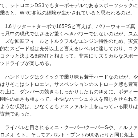
て、シトロエンDS3でもターボモデルであるスポーツシックに
乗ると、WRC参戦の経験が生かされていると思われるのだ。
1.6リッター＋ターボで165PSと言えば、パワーウォーズ真
っ只中の現代ではさほど驚くべきパワーではないのだが、スム
ーズな回転フィールとトルクフルなエンジン特性のため、実質
的なスピード感は充分以上と言えるレベルに達しており、コク
コクッと決まる6速MTと相まって、非常にリズミカルなスポー
ツドライブが楽しめる。
ハンドリングはクイックで乗り味も若干ハードなのだが、や
はりそこはシトロエン。サスペンションのストローク感も豊富
な上に、ダンパーの効きもしっかりしたものゆえに、ボディー
剛性の高さも相まって、不快なハーシュネスを感じさせられる
ような状況は、少なくともアスファルト上を走っている限りは
皆無であった。
ライバルと目されるミニ・クーパー/クーパーSや、アルファ
ロメオ ミト、そしてアバルト・プント/500あたりと同じ俎上