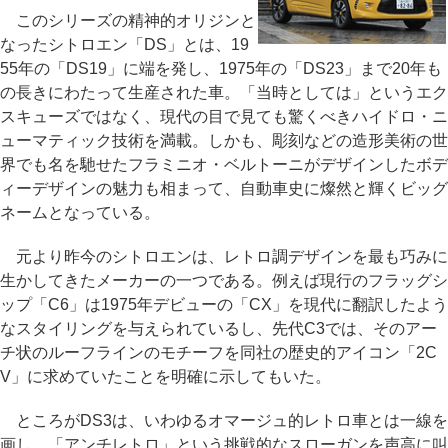
このシリーズの精神的オリジンと
なったシトロエン「DS」とは、19
55年の「DS19」に端を発し、1975年の「DS23」まで20年も
の長きにわたって生産された車。「当時としては」というエク
スキューズではなく、現代の目で見ても驚くべきハイドロ・ニ
ューマティック技術を満載。しかも、彫刻などの造形美術の世
界でも名を馳せたフラミニオ・ベルトーニがデザインしたボデ
ィーデザインの魅力も相まって、自動車史に燦然と輝くビッグ
ネームとなっている。
元より昨今のシトロエンは、レトロ調デザインを最も巧みに
生かしてきたメーカーの一つである。例えば現行のフラッグシ
ップ「C6」は1975年デビューの「CX」を現代に翻訳したよう
なスタイリングを与えられているし、先代C3では、そのアー
チ状のルーフラインのモチーフを同社の歴史的アイコン「2C
V」に求めていたことを明確に示してもいた。
ところがDS3は、いわゆるオマージュ的レトロ車とは一線を
画し、「アンチレトロ」という挑戦的なスローガンを声高に叫