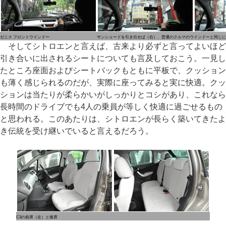
ゼニス フロントウインドー
サンシェードを引き出せば（右）、普通のクルマのウインドーと同じに
そしてシトロエンと言えば、古来より必ずと言ってよいほど
引き合いに出されるシートについても言及しておこう。一見し
たところ座面およびシートバックもともに平板で、クッション
も薄く感じられるのだが、実際に座ってみると実に快適。クッ
ションは当たりが柔らかいがしっかりとコシがあり、これなら
長時間のドライブでも4人の乗員が等しく快適に過ごせるもの
と思われる。このあたりは、シトロエンが長らく築いてきたよ
き伝統を受け継いでいると言えるだろう。
C3の前席（左）と後席