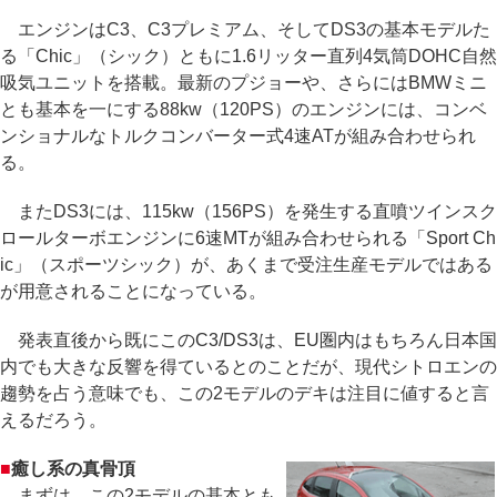
エンジンはC3、C3プレミアム、そしてDS3の基本モデルた
る「Chic」（シック）ともに1.6リッター直列4気筒DOHC自然
吸気ユニットを搭載。最新のプジョーや、さらにはBMWミニ
とも基本を一にする88kw（120PS）のエンジンには、コンベ
ンショナルなトルクコンバーター式4速ATが組み合わせられ
る。
またDS3には、115kw（156PS）を発生する直噴ツインスク
ロールターボエンジンに6速MTが組み合わせられる「Sport Ch
ic」（スポーツシック）が、あくまで受注生産モデルではある
が用意されることになっている。
発表直後から既にこのC3/DS3は、EU圏内はもちろん日本国
内でも大きな反響を得ているとのことだが、現代シトロエンの
趨勢を占う意味でも、この2モデルのデキは注目に値すると言
えるだろう。
■
癒し系の真骨頂
まずは、この2モデルの基本とも