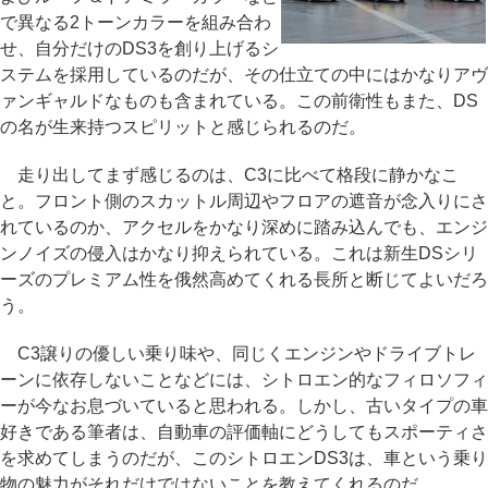
で異なる2トーンカラーを組み合わ
せ、自分だけのDS3を創り上げるシ
ステムを採用しているのだが、その仕立ての中にはかなりアヴ
ァンギャルドなものも含まれている。この前衛性もまた、DS
の名が生来持つスピリットと感じられるのだ。
走り出してまず感じるのは、C3に比べて格段に静かなこ
と。フロント側のスカットル周辺やフロアの遮音が念入りにさ
れているのか、アクセルをかなり深めに踏み込んでも、エンジ
ンノイズの侵入はかなり抑えられている。これは新生DSシリ
ーズのプレミアム性を俄然高めてくれる長所と断じてよいだろ
う。
C3譲りの優しい乗り味や、同じくエンジンやドライブトレ
ーンに依存しないことなどには、シトロエン的なフィロソフィ
ーが今なお息づいていると思われる。しかし、古いタイプの車
好きである筆者は、自動車の評価軸にどうしてもスポーティさ
を求めてしまうのだが、このシトロエンDS3は、車という乗り
物の魅力がそれだけではないことを教えてくれるのだ。