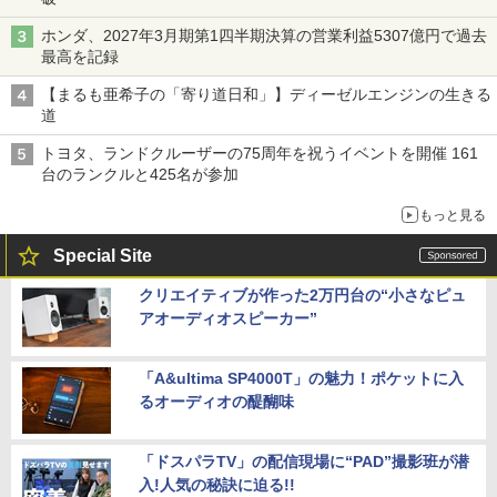
ホンダ、2027年3月期第1四半期決算の営業利益5307億円で過去
最高を記録
【まるも亜希子の「寄り道日和」】ディーゼルエンジンの生きる
道
トヨタ、ランドクルーザーの75周年を祝うイベントを開催 161
台のランクルと425名が参加
もっと見る
Special Site
クリエイティブが作った2万円台の“小さなピュ
アオーディオスピーカー”
「A&ultima SP4000T」の魅力！ポケットに入
るオーディオの醍醐味
「ドスパラTV」の配信現場に“PAD”撮影班が潜
入!人気の秘訣に迫る!!