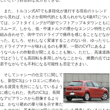
しいという好意的な見方もできる。
また、トルコン式ATでも多段化が進行する現在のトレンド
から見れば、いささか前時代的とも見られがちな4速ATについ
ては、シフトタイミングが巧妙でシフトアップ＆ダウンともに
スムーズ。しかも、低・中速トルクの豊かなエンジン特性との
組み合わせで、街中でのドライブで痛痒を感じることなどなか
った。むしろ、せわしなく変速することのない分、ゆったりし
たドライブマナーが味わえるのも事実。一部のCVTにあるよ
うなベルトの作動音が聞こえることも無い。ただし、高速道路
ではどうしても高回転を多用しがちなことから、燃費の点では
若干ながらでも不利になる可能性も否定できまい。
そしてシャシーの仕立てに関して
も、新型C3はシトロエンに求めら
れる資質を充分にこなしているよう
に感じられた。先代のC3は、長閑
なアピアランスから想像するより
は、かなり硬めの乗り味を示す車だ