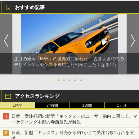
おすすめ記事
注目の光岡「M55」の世界観に触れた！ 古きよき時代の
デザインエッセンスを再現した相棒にしたくなる1台
●
●
●
●
●
アクセスランキング
1時間
24時間
1週間
1カ月
日産、受注好調の新型「キックス」のユーザー動向に関して、マ
ーケティング本部の寺西章氏が解説
日産、新型「キックス」発売から約1か月で受注台数1万台を突
破