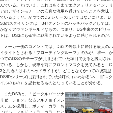
んでいる。とはいえ、これはあくまでエクステリア＆インテリ
アのデザインモチーフの安直な流用を避けていることを意味し
ているようだ。かつてのDS シリーズほどではないにせよ、D
S3のスタイリングは、Bセグメントのハッチバックとしては、
かなりアヴァンギャルドなもの。つまり、DS生来のスピリッ
トは、DS3にも確実に継承されているように感じられるのだ。
メーカー側のコメントでは、DS3の外観上に於ける最大のハ
イライトとされる「フローティングルーフ」のみが、唯一、か
つてのDSのモチーフが引用されていた項目であると説明され
ている。しかし、現車を前にフロントマスクを見てみると、C
3と共通のはずのヘッドライトが、どことなくかつての後期型
DS/IDシリーズに採用されていた4灯式（いわゆる“ネコ目”スタ
イルのもの）を思わせるものとなっていることが分かる。
またDS3は、「ビークルパーソナ
リゼーション」なるフルチョイスシ
ステムを採用し、ボディーカラーお
よびルーフ＆ドアミラーカラーなど