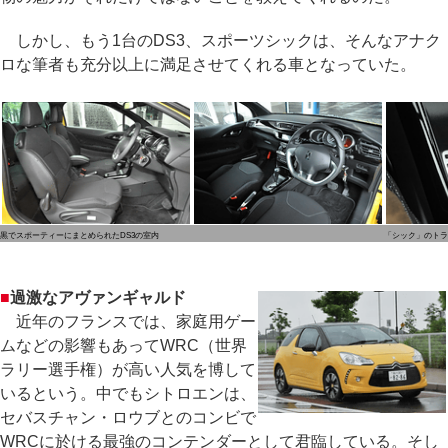
しかし、もう1台のDS3、スポーツシックは、そんなアナク
ロな筆者も充分以上に満足させてくれる車となっていた。
黒でスポーティーにまとめられたDS3の室内
「シック」のトラ
■
過激なアヴァンギャルド
近年のフランスでは、家庭用ゲー
ムなどの影響もあってWRC（世界
ラリー選手権）が高い人気を博して
いるという。中でもシトロエンは、
セバスチャン・ロウブとのコンビで
WRCに於ける最強のコンテンダーとして君臨している。そし