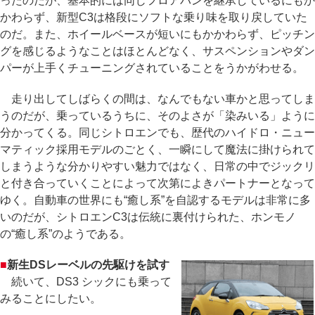
ったのだが、基本的には同じフロアパンを継承しているにもか
かわらず、新型C3は格段にソフトな乗り味を取り戻していた
のだ。また、ホイールベースが短いにもかかわらず、ピッチン
グを感じるようなことはほとんどなく、サスペンションやダン
パーが上手くチューニングされていることをうかがわせる。
走り出してしばらくの間は、なんでもない車かと思ってしま
うのだが、乗っているうちに、そのよさが「染みいる」ように
分かってくる。同じシトロエンでも、歴代のハイドロ・ニュー
マティック採用モデルのごとく、一瞬にして魔法に掛けられて
しまうような分かりやすい魅力ではなく、日常の中でジックリ
と付き合っていくことによって次第によきパートナーとなって
ゆく。自動車の世界にも“癒し系”を自認するモデルは非常に多
いのだが、シトロエンC3は伝統に裏付けられた、ホンモノ
の“癒し系”のようである。
■
新生DSレーベルの先駆けを試す
続いて、DS3 シックにも乗って
みることにしたい。