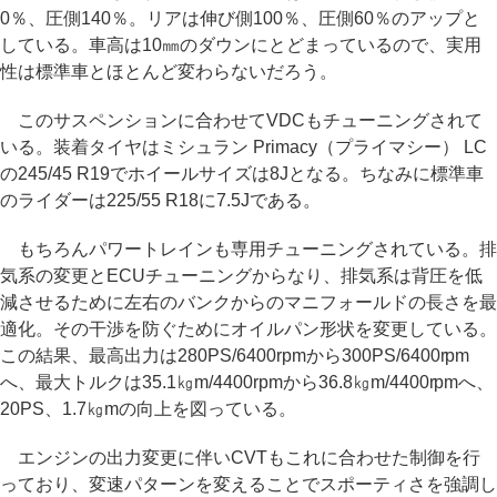
0％、圧側140％。リアは伸び側100％、圧側60％のアップと
している。車高は10㎜のダウンにとどまっているので、実用
性は標準車とほとんど変わらないだろう。
このサスペンションに合わせてVDCもチューニングされて
いる。装着タイヤはミシュラン Primacy（プライマシー） LC
の245/45 R19でホイールサイズは8Jとなる。ちなみに標準車
のライダーは225/55 R18に7.5Jである。
もちろんパワートレインも専用チューニングされている。排
気系の変更とECUチューニングからなり、排気系は背圧を低
減させるために左右のバンクからのマニフォールドの長さを最
適化。その干渉を防ぐためにオイルパン形状を変更している。
この結果、最高出力は280PS/6400rpmから300PS/6400rpm
へ、最大トルクは35.1㎏m/4400rpmから36.8㎏m/4400rpmへ、
20PS、1.7㎏mの向上を図っている。
エンジンの出力変更に伴いCVTもこれに合わせた制御を行
っており、変速パターンを変えることでスポーティさを強調し