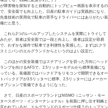
が障害物を探知すると自動的にトップビュー画面を表示するの
で、安全面でも向上した。日産の駐車ガイドは実践的になり、
先進技術の実用化で駐車の苦手なドライバーにはありがたい装
備だと思う。
これら2つのレベルアップしたシステムを実際にトライして
みたが、前者は安全面では一段と向上し、後者は設定が容易
で、わずかな操作で駐車でき利便性を実感した。まずはLクラ
スミニバンのエルグランドからというのはよい設定だ。
このほかの安全装備ではステアリングを切った方向にヘッド
ランプを向けるAFSで、2.5リッターモデルから標準装備にな
っている。装備面ではバックドアをリモコンで開閉できるオー
トバックドアが3.5リッターに標準、2.5リッターにはメーカー
オプションで装備できるようになった。
さて、日産のスポーツブランドはNISMO（ニッサン・モー
タースポーツ・インターナショナル）を前面に押し出す戦略と
言われているが、エルグランドのスポーツ仕様？のトップエン