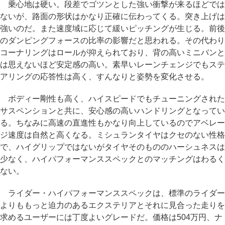
乗心地は硬い。段差でゴツンとした強い衝撃が来るほどでは
ないが、路面の形状はかなり正確に伝わってくる。突き上げは
強いのだ。また速度域に応じて緩いピッチングが生じる。前後
のダンピングフォースの比率の影響だと思われる。その代わり
コーナリングはロールが抑えられており、背の高いミニバンと
は思えないほど安定感の高い。素早いレーンチェンジでもステ
アリングの応答性は高く、すんなりと姿勢を変化させる。
ボディー剛性も高く、ハイスピードでもチューニングされた
サスペンションと共に、安心感の高いハンドリングとなってい
る。ちなみに高速の直進性もかなり向上しているのでアベレー
ジ速度は自然と高くなる。ミシュランタイヤはクセのない性格
で、ハイグリップではないがタイヤそのもののハーシュネスは
少なく、ハイパフォーマンススペックとのマッチングはわるく
ない。
ライダー・ハイパフォーマンススペックは、標準のライダー
よりももっと迫力のあるエクステリアとそれに見合った走りを
求めるユーザーには丁度よいグレードだ。価格は504万円、ナ