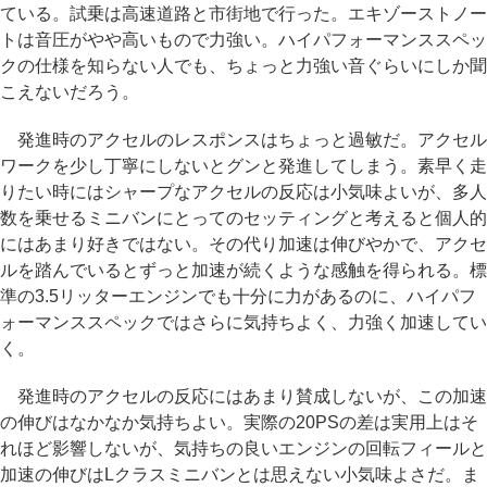
ている。試乗は高速道路と市街地で行った。エキゾーストノー
トは音圧がやや高いもので力強い。ハイパフォーマンススペッ
クの仕様を知らない人でも、ちょっと力強い音ぐらいにしか聞
こえないだろう。
発進時のアクセルのレスポンスはちょっと過敏だ。アクセル
ワークを少し丁寧にしないとグンと発進してしまう。素早く走
りたい時にはシャープなアクセルの反応は小気味よいが、多人
数を乗せるミニバンにとってのセッティングと考えると個人的
にはあまり好きではない。その代り加速は伸びやかで、アクセ
ルを踏んでいるとずっと加速が続くような感触を得られる。標
準の3.5リッターエンジンでも十分に力があるのに、ハイパフ
ォーマンススペックではさらに気持ちよく、力強く加速してい
く。
発進時のアクセルの反応にはあまり賛成しないが、この加速
の伸びはなかなか気持ちよい。実際の20PSの差は実用上はそ
れほど影響しないが、気持ちの良いエンジンの回転フィールと
加速の伸びはLクラスミニバンとは思えない小気味よさだ。ま