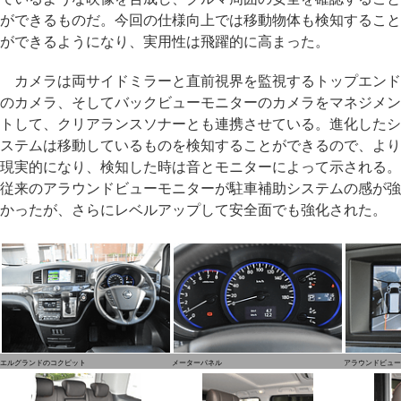
ができるものだ。今回の仕様向上では移動物体も検知すること
ができるようになり、実用性は飛躍的に高まった。
カメラは両サイドミラーと直前視界を監視するトップエンド
のカメラ、そしてバックビューモニターのカメラをマネジメン
トして、クリアランスソナーとも連携させている。進化したシ
ステムは移動しているものを検知することができるので、より
現実的になり、検知した時は音とモニターによって示される。
従来のアラウンドビューモニターが駐車補助システムの感が強
かったが、さらにレベルアップして安全面でも強化された。
エルグランドのコクピット
メーターパネル
アラウンドビュー