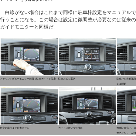
白線がない場合はこれまで同様に駐車枠設定をマニュアルで
行うことになる。この場合は設定に微調整が必要なのは従来の
ガイドモニターと同様だ。
アラウンドビューモニター画面で駐車ガイドを設定
駐車方式を選択
駐車枠を自動認識
まま開始
所定の場所まで前進させる
ガイドに従いつつ後進
無事駐車完了。コ
方のセンサーが検