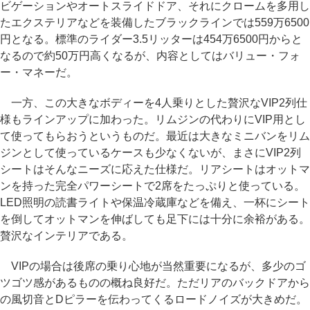
ビゲーションやオートスライドドア、それにクロームを多用し
たエクステリアなどを装備したブラックラインでは559万6500
円となる。標準のライダー3.5リッターは454万6500円からと
なるので約50万円高くなるが、内容としてはバリュー・フォ
ー・マネーだ。
一方、この大きなボディーを4人乗りとした贅沢なVIP2列仕
様もラインアップに加わった。リムジンの代わりにVIP用とし
て使ってもらおうというものだ。最近は大きなミニバンをリム
ジンとして使っているケースも少なくないが、まさにVIP2列
シートはそんなニーズに応えた仕様だ。リアシートはオットマ
ンを持った完全パワーシートで2席をたっぷりと使っている。
LED照明の読書ライトや保温冷蔵庫などを備え、一杯にシート
を倒してオットマンを伸ばしても足下には十分に余裕がある。
贅沢なインテリアである。
VIPの場合は後席の乗り心地が当然重要になるが、多少のゴ
ツゴツ感があるものの概ね良好だ。ただリアのバックドアから
の風切音とDピラーを伝わってくるロードノイズが大きめだ。