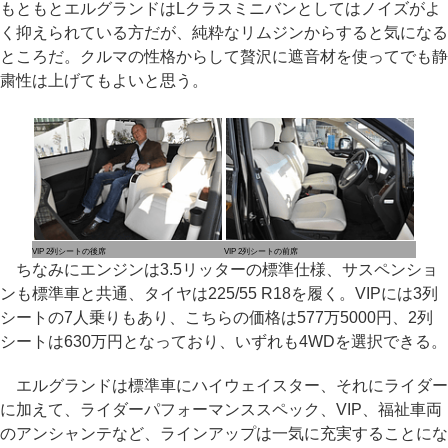
もともとエルグランドはLクラスミニバンとしてはノイズがよ
く抑えられている方だが、純粋なリムジンからすると気になる
ところだ。クルマの性格からして贅沢に遮音材を使ってでも静
粛性は上げてもよいと思う。
VIP 2列シートの後席
VIP 2列シートの前席
ちなみにエンジンは3.5リッターの標準仕様、サスペンショ
ンも標準車と共通、タイヤは225/55 R18を履く。VIPには3列
シートの7人乗りもあり、こちらの価格は577万5000円、2列
シートは630万円となっており、いずれも4WDを選択できる。
エルグランドは標準車にハイウェイスター、それにライダー
に加えて、ライダーパフォーマンススペック、VIP、福祉車両
のアンシャンテなど、ラインアップは一気に充実することにな