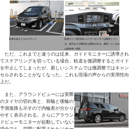
駐車を終えたエルグランド
駐車ガイド実行時もコーナーセンサーは動作してい
る。前方を人が横切れば警告が出る。横切っているの
は岡本幸一郎氏
ただ、これまでと違うのは従来、ガイドモニターに誘導され
てステアリングを切っている場合、軌道を微調整するとガイド
を中止してしまったが、新しいシステムでは微調整ではキャン
セルされることがなくなった。これも現場の声からの実用性向
上だ。
また、アラウンドビューには実際
のタイヤの切れ角と、前輪と後輪の
予測進路も示すので内輪差が分かり
やすく表示される。さらにアラウン
ドビューモニターが起動していない
場合でも、四隅に配置されたソナー