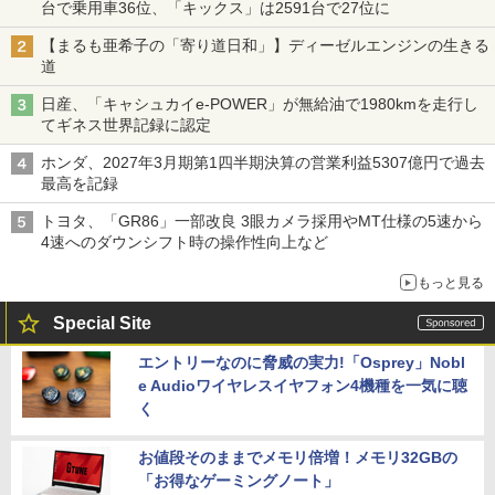
台で乗用車36位、「キックス」は2591台で27位に
【まるも亜希子の「寄り道日和」】ディーゼルエンジンの生きる
道
日産、「キャシュカイe-POWER」が無給油で1980kmを走行し
てギネス世界記録に認定
ホンダ、2027年3月期第1四半期決算の営業利益5307億円で過去
最高を記録
トヨタ、「GR86」一部改良 3眼カメラ採用やMT仕様の5速から
4速へのダウンシフト時の操作性向上など
もっと見る
Special Site
エントリーなのに脅威の実力!「Osprey」Nobl
e Audioワイヤレスイヤフォン4機種を一気に聴
く
お値段そのままでメモリ倍増！メモリ32GBの
「お得なゲーミングノート」