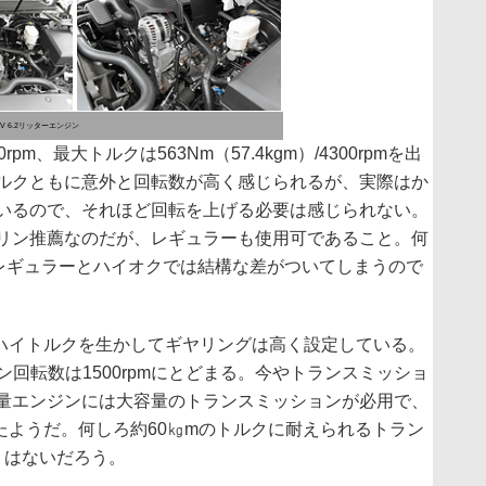
V 6.2リッターエンジン
rpm、最大トルクは563Nm（57.4kgm）/4300rpmを出
ルクともに意外と回転数が高く感じられるが、実際はか
いるので、それほど回転を上げる必要は感じられない。
リン推薦なのだが、レギュラーも使用可であること。何
、レギュラーとハイオクでは結構な差がついてしまうので
ハイトルクを生かしてギヤリングは高く設定している。
ジン回転数は1500rpmにとどまる。今やトランスミッショ
量エンジンには大容量のトランスミッションが必用で、
たようだ。何しろ約60㎏mのトルクに耐えられるトラン
うはないだろう。