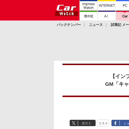
バックナンバー
ニュース
試乗記 メ
カスタム
【イン
GM「キ
ポスト
リスト
シ