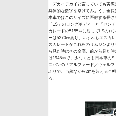
デカイデカイと言っていても実際
具体的な数字を挙げてみよう。全長
本車ではこのサイズに匹敵する長さ
「LS」のロングボディーと「セン
カレードの5155㎜に対してLSのロ
ーは5270㎜あり、いずれもエスカ
スカレードがこれらのリムジンより
ら見た時はその全高、前から見た時
は1945㎜で、少なくとも日本車のS
ニバンの「アルファード／ヴェルファ
ぶりで、当然ながら2mを超える全幅
る。