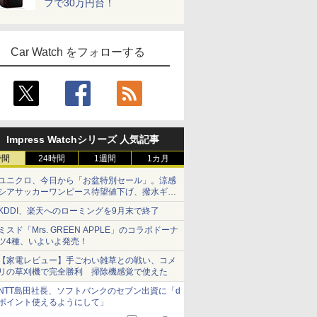
フで30万円台！
Car Watch をフォローする
Impress Watchシリーズ 人気記事
時間
24時間
1週間
1カ月
ユニクロ、今日から「お盆特別セール」。涼感
シアサッカーワンピース待望値下げ、撥水ギア
ショーツは1990円に
KDDI、楽天へのローミングを9月末で終了
ミスド「Mrs. GREEN APPLE」のコラボドーナ
ツ4種、いよいよ発売！
【家電レビュー】手ごわい雑草との戦い、コメ
リの草刈機で完全勝利 掃除機感覚で使えた
NTT島田社長、ソフトバンクのセブン出資に「d
ポイント使えるようにして」