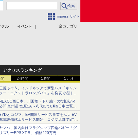
Impress サイト
全カテゴリ
イクル
イベント
アクセスランキング
時間
24時間
1週間
1カ月
三菱ふそう、インドネシアで新型バス「キャン
ター・エクストラロングバス」を発表 小型トラ
ックベースの観光・旅客輸送向けバス
NEXCO西日本、川田橋（下り線）の復旧状況
公開 九州道 宮原SA〜八代ICで8月9日中に緊急
車両を通行可能に
BYDとコジマ、EV関連サービス事業を拡大 EV
充電設備施工サービス開始、コジマ店舗でBYD
車の展示・試乗イベントを強化
ヤマハ、国内向けフラグシップ四輪バギー「グ
リズリーEPS XT-R」 価格220万円