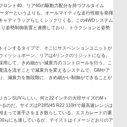
ロント40、リア60の駆動力配分を持つフルタイム
ローダーというよりも、オールマイティな走行性能を発揮
キャディラックらしくシックリくる。この4WDシステム
まり姿勢制御装置と連携しており、トラクションと姿勢
トインするタイプで、そこにサスペンションユニットが
ウィッシュボーン、リアは4リンクのリジットになる。
採用して、きめ細かい減衰力のコントロールを行う。こ
電流を流すことで減衰力を変えるシステムで、GMやア
り、減衰力を無段階に、きめ細かい制御ができることが
カンSUVらしい。何と22インチの大径サイズのM＋
だ。サイズはP285/45 R22 110Hで最高速レンジは
相まって派手さをまき散らしている。エスカレードの重
00㎏にも達しているが、テイストはイメージどおりのア