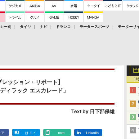
ーカー別
タイヤ
ナビ
ドラレコ
モータースポーツ
モーターサ
1
プレッション・リポート】
ャディラック エスカレード」
Text by 日下部保雄
ェア
はてブ
note
LinkedIn