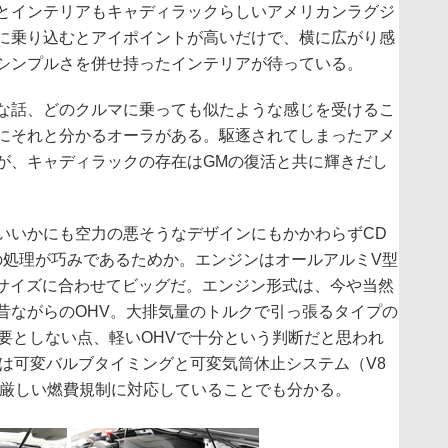
とインテリアもキャディラックらしいアメリカンラグジ
に乗り込むとアイポイントが高いだけで、横に広がり感
シンプルさを併せ持ったインテリアが待っている。
な話、どのクルマに乗っても似たような感じを受けるこ
にそれと分かるオーラがある。駆逐されてしまったアメ
が、キャディラックの存在はGMの復活と共に輝きだし
いかにも空力の悪そうなデザインにもかかわらずCD
部の処理が巧みであるためか。エンジンはオールアルミV型
ーサイズに合わせてビッグだ。エンジン形式は、今や当然
昔ながらのOHV。大排気量のトルクで引っ張るタイプの
必要としない点、軽いOHVで十分という判断だと思われ
とは可変バルブタイミングと可変気筒休止システム（V8
の厳しい燃費規制に対応していることでも分かる。