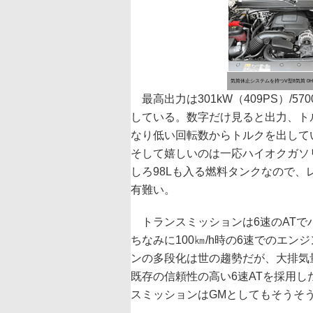
気筒休止システムを持つV型8気筒 0H
最高出力は301kW（409PS）/5700
している。数字だけ見ると出力、ト
なり低い回転数からトルクを出して
そして嬉しいのは一応ハイオクガソ
しろ98Lも入る燃料タンクなので
有難い。
トランスミッションは6速のATで
ちなみに100㎞/h時の6速でのエン
ンの多段化は世の趨勢だが、大排気
既存の信頼性の高い6速ATを採用し
スミッションはGMとしてもそうそ