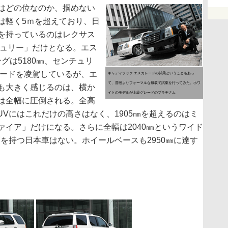
はどの位なのか、掴めない
は軽く5ｍを超えており、日
を持っているのはレクサス
チュリー」だけとなる。エス
ングは5180㎜、センチュリ
レードを凌駕しているが、エ
キャディラック エスカレードの試乗ということもあっ
て、普段よりフォーマルな服装で試乗を行ってみた。ホワ
も大きく感じるのは、横か
イトのモデルが上級グレードのプラチナム
は全幅に圧倒される。全高
UVにはこれだけの高さはなく、1905㎜を超えるのはミ
イア」だけになる。さらに全幅は2040㎜というワイド
を持つ日本車はない。ホイールベースも2950㎜に達す