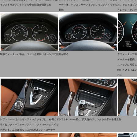
インストゥルメントパネル中央部分が復活した
ーディオ、ハンズフリーフォンのリモコンスイッチを
ル。その下はブレ
装備
とレーン・デパー
黒地のメーターパネル。ライト点灯時はオレンジの照明が灯る
タコメーター下側
メーターを装備。
ストップに対応し
時）とOFF（エ
れる
シフトレバーはジョイスティックタイプに。右側にド
シフトレバーの前には2人分のドリンクホルダーを備える
ライビング・パフォーマンス・コントロールのスイッ
チがある。左側はおなじみのiDriveコントローラー