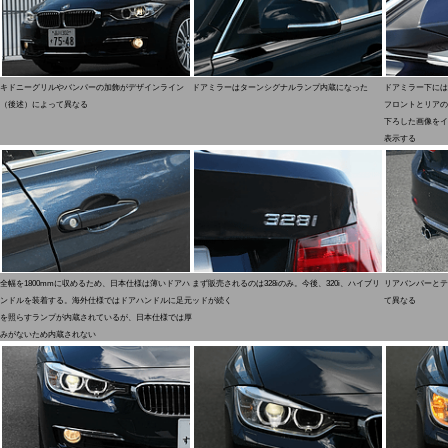
キドニーグリルやバンパーの加飾がデザインライン
ドアミラーはターンシグナルランプ内蔵になった
ドアミラー下には
（後述）によって異なる
フロントとリアの
下ろした画像をイ
表示する
全幅を1800mmに収めるため、日本仕様は薄いドアハ
まず販売されるのは328iのみ。今後、320i、ハイブリ
リアバンパーとテ
ンドルを装着する。海外仕様ではドアハンドルに足元
ッドが続く
て異なる
を照らすランプが内蔵されているが、日本仕様では厚
みがないため内蔵されない