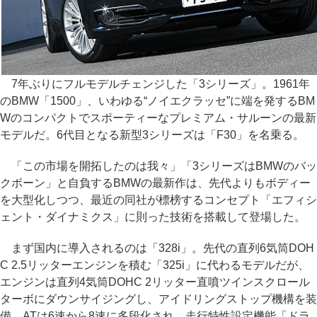
7年ぶりにフルモデルチェンジした「3シリーズ」。1961年
のBMW「1500」、いわゆる“ノイエクラッセ”に端を発するBM
Wのコンパクトでスポーティーなプレミアム・サルーンの最新
モデルだ。6代目となる新型3シリーズは「F30」を名乗る。
「この市場を開拓したのは我々」「3シリーズはBMWのバッ
クボーン」と自負するBMWの最新作は、先代よりもボディー
を大型化しつつ、最近の同社が標榜するコンセプト「エフィシ
ェント・ダイナミクス」に則った技術を搭載して登場した。
まず国内に導入されるのは「328i」。先代の直列6気筒DOH
C 2.5リッターエンジンを積む「325i」に代わるモデルだが、
エンジンは直列4気筒DOHC 2リッター直噴ツインスクロール
ターボにダウンサイジングし、アイドリングストップ機構を装
備。ATは6速から8速に多段化され、走行特性設定機能「ドラ