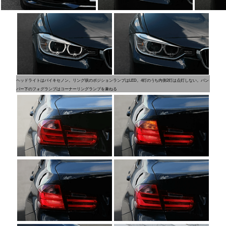
ヘッドライトはバイキセノン。リング状のポジションランプはLED。4灯のうち内側2灯は点灯しない。バン
パー下のフォグランプはコーナーリングランプを兼ねる