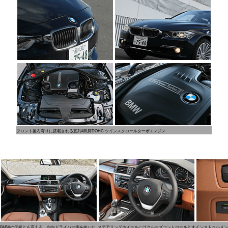
フロント後ろ寄りに搭載される直列4気筒DOHC ツインスクロールターボエンジン
BMWの伝統とも言える、ややドライバー側を向いた
ステアリングホイールにはクルーズコントロールとオ
インストゥルメン