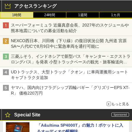
アクセスランキング
1時間
24時間
1週間
1カ月
スーパーフォーミュラ 近藤真彦会長、2027年のスケジュールや
熊本地震についての募金活動を紹介
NEXCO西日本、川田橋（下り線）の復旧状況公開 九州道 宮原
SA〜八代ICで8月9日中に緊急車両を通行可能に
三菱ふそう、インドネシアで新型バス「キャンター・エクストラ
ロングバス」を発表 小型トラックベースの観光・旅客輸送向け
バス
UDトラックス、大型トラック「クオン」に車両運搬用ショート
キャブトラクタ追加
ヤマハ、国内向けフラグシップ四輪バギー「グリズリーEPS XT-
R」 価格220万円
もっと見る
Special Site
「A&ultima SP4000T」の魅力！ポケットに入
るオーディオの醍醐味