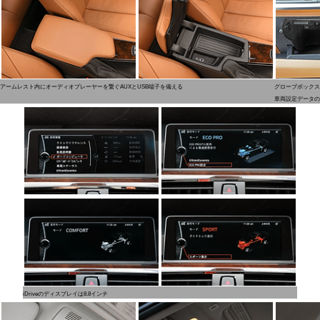
アームレスト内にオーディオプレーヤーを繋ぐAUXとUSB端子を備える
グローブボックス
車両設定データの
iDriveのディスプレイは8.8インチ