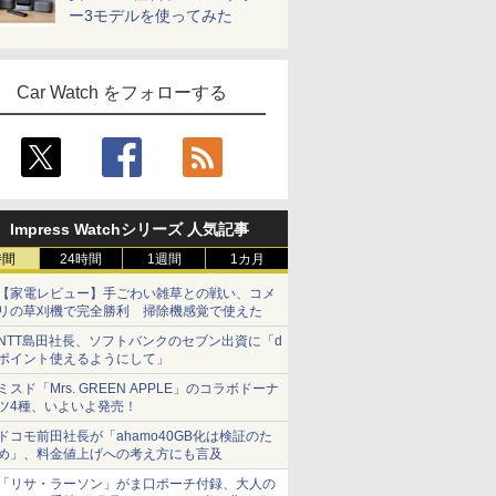
ー3モデルを使ってみた
Car Watch をフォローする
Impress Watchシリーズ 人気記事
時間
24時間
1週間
1カ月
【家電レビュー】手ごわい雑草との戦い、コメ
リの草刈機で完全勝利 掃除機感覚で使えた
NTT島田社長、ソフトバンクのセブン出資に「d
ポイント使えるようにして」
ミスド「Mrs. GREEN APPLE」のコラボドーナ
ツ4種、いよいよ発売！
ドコモ前田社長が「ahamo40GB化は検証のた
め」、料金値上げへの考え方にも言及
「リサ・ラーソン」がま口ポーチ付録、大人の