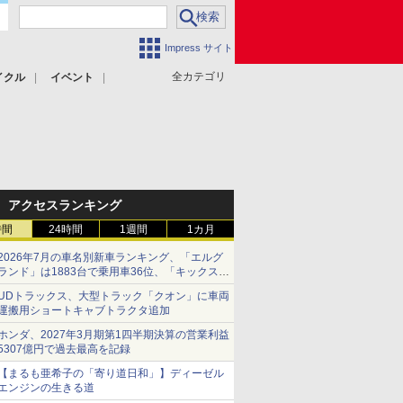
Impress サイト
全カテゴリ
イクル
イベント
アクセスランキング
時間
24時間
1週間
1カ月
2026年7月の車名別新車ランキング、「エルグ
ランド」は1883台で乗用車36位、「キックス」
は2591台で27位に
UDトラックス、大型トラック「クオン」に車両
運搬用ショートキャブトラクタ追加
ホンダ、2027年3月期第1四半期決算の営業利益
5307億円で過去最高を記録
【まるも亜希子の「寄り道日和」】ディーゼル
エンジンの生きる道