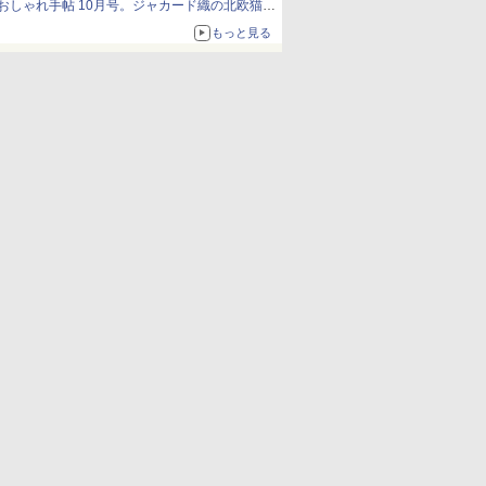
おしゃれ手帖 10月号。ジャカード織の北欧猫デ
ザイン
もっと見る