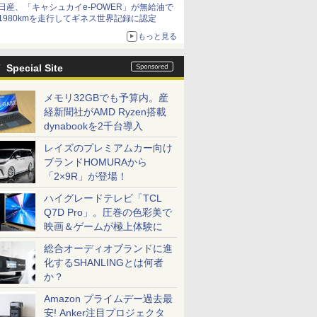
日産、「キャシュカイe-POWER」が無給油で
1980kmを走行してギネス世界記録に認定
もっと見る
Special Site
メモリ32GBでも予算内。産
経新聞社がAMD Ryzen搭載
dynabookを2千台導入
レイズのプレミアムカー向け
ブランドHOMURAから
「2×9R」が登場！
ハイグレードテレビ「TCL
Q7D Pro」。圧巻の色彩美で
映画＆ゲームが極上体験に
総合オーディオブランドに進
化するSHANLINGとは何者
か？
Amazon プライムデー過去最
安! Anker注目プロジェクタ