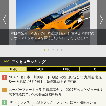
注目の光岡「M55」の世界観に触れた！ 古きよき時代の
デザインエッセンスを再現した相棒にしたくなる1台
●
●
●
●
●
アクセスランキング
1時間
24時間
1週間
1カ月
NEXCO西日本、川田橋（下り線）の復旧状況公開 九州道 宮原
SA〜八代ICで8月9日中に緊急車両を通行可能に
スーパーフォーミュラ 近藤真彦会長、2027年のスケジュールや
熊本地震についての募金活動を紹介
UDトラックス、大型トラック「クオン」に車両運搬用ショート