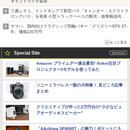
キャブトラクタ追加
三菱ふそう、インドネシアで新型バス「キャンター・エクストラ
ロングバス」を発表 小型トラックベースの観光・旅客輸送向け
バス
ヤマハ、国内向けフラグシップ四輪バギー「グリズリーEPS XT-
R」 価格220万円
もっと見る
Special Site
Amazon プライムデー過去最安! Anker注目プ
ロジェクター3モデルを使ってみた
ソニーミラーレス一眼の大特集！ 見どころ記事
まとめ
クリエイティブが作った2万円台の“小さなピュ
アオーディオスピーカー”
「A&ultima SP4000T」の魅力！ポケットに入