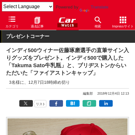
Powered by
Translate
Car Watch
モータースポーツ
その他
カテゴリ
過去記事
検索
Impressサイト
プレゼントコーナー
インディ500ウィナー佐藤琢磨選手の直筆サイン入
りグッズをプレゼント。インディ500で購入した
「Takuma Sato牛乳瓶」と、ブリヂストンからい
ただいた「ファイアストンキャップ」
3名様に、12月7日18時締め切り
編集部
2018年12月4日 12:13
リスト