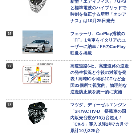
新型「エディフィス」 / GPS
と標準電波のハイブリッドで
時刻を修正する新型「オシア
ナス」は10月25日発売
フェラーリ、CarPlay搭載の
16
「FF」1号車をイタリアのユ
ーザーに納車 / FFのCarPlay
映像を掲載
高速道路6社、高速道路の逆走
17
の発生状況と今後の対策を発
表 / 高崎ICや岡谷JCTなど全
国33個所で視覚的、物理的な
逆走防止策を統一的に実施
マツダ、ディーゼルエンジン
18
「SKYACTIV-D」搭載車の国
内販売台数が10万台超え /
「CX-5」導入以降2年7カ月で
累計10万325台