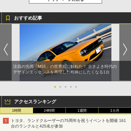
おすすめ記事
注目の光岡「M55」の世界観に触れた！ 古きよき時代の
デザインエッセンスを再現した相棒にしたくなる1台
●
●
●
●
●
アクセスランキング
1時間
24時間
1週間
1カ月
トヨタ、ランドクルーザーの75周年を祝うイベントを開催 161
台のランクルと425名が参加