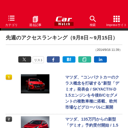
アクセスランキング
カテゴリ
過去記事
検索
Impressサイト
先週のアクセスランキング（9月8日～9月15日）
（2014/9/16 11:39）
リスト
マツダ、“コンパクトカーのク
1
ラス概念を打破する”新型「デ
ミオ」発表会 / SKYACTIV-D
1.5エンジンを今後B/Cセグメ
ントの複数車種に搭載、欧州
市場などグローバルに展開
マツダ、135万円からの新型
2
「デミオ」予約受付開始 / 1.5