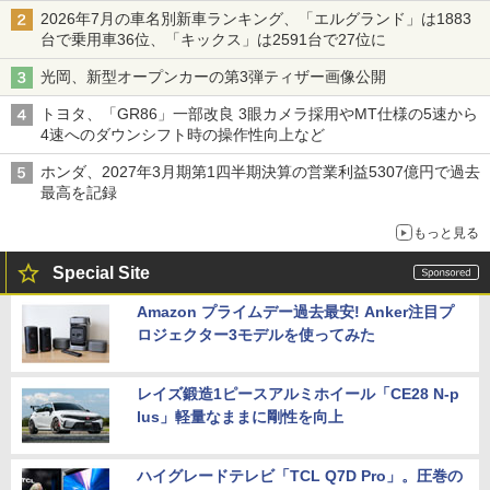
2026年7月の車名別新車ランキング、「エルグランド」は1883
台で乗用車36位、「キックス」は2591台で27位に
光岡、新型オープンカーの第3弾ティザー画像公開
トヨタ、「GR86」一部改良 3眼カメラ採用やMT仕様の5速から
4速へのダウンシフト時の操作性向上など
ホンダ、2027年3月期第1四半期決算の営業利益5307億円で過去
最高を記録
もっと見る
Special Site
Amazon プライムデー過去最安! Anker注目プ
ロジェクター3モデルを使ってみた
レイズ鍛造1ピースアルミホイール「CE28 N-p
lus」軽量なままに剛性を向上
ハイグレードテレビ「TCL Q7D Pro」。圧巻の