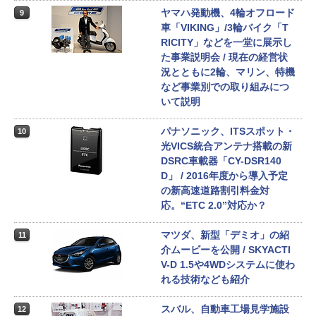
ヤマハ発動機、4輪オフロード
9
車「VIKING」/3輪バイク「T
RICITY」などを一堂に展示し
た事業説明会 / 現在の経営状
況とともに2輪、マリン、特機
など事業別での取り組みにつ
いて説明
パナソニック、ITSスポット・
10
光VICS統合アンテナ搭載の新
DSRC車載器「CY-DSR140
D」 / 2016年度から導入予定
の新高速道路割引料金対
応。“ETC 2.0”対応か？
マツダ、新型「デミオ」の紹
11
介ムービーを公開 / SKYACTI
V-D 1.5や4WDシステムに使わ
れる技術なども紹介
スバル、自動車工場見学施設
12