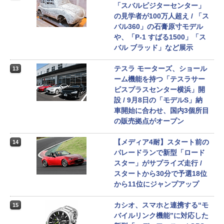
「スバルビジターセンター」
の見学者が100万人超え / 「ス
バル360」の石膏原寸モデル
や、「P-1 すばる1500」「ス
バル ブラッド」など展示
テスラ モーターズ、ショール
13
ーム機能を持つ「テスラサー
ビスプラスセンター横浜」開
設 / 9月8日の「モデルS」納
車開始に合わせ、国内3個所目
の販売拠点がオープン
【メディア4耐】スタート前の
14
パレードランで新型「ロード
スター」がサプライズ走行 /
スタートから30分で予選18位
から11位にジャンプアップ
カシオ、スマホと連携する“モ
15
バイルリンク機能”に対応した