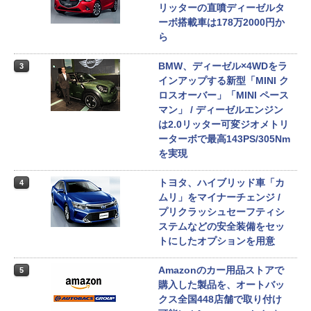
リッターの直噴ディーゼルタ
ーボ搭載車は178万2000円か
ら
BMW、ディーゼル×4WDをラ
3
インアップする新型「MINI ク
ロスオーバー」「MINI ペース
マン」 / ディーゼルエンジン
は2.0リッター可変ジオメトリ
ーターボで最高143PS/305Nm
を実現
トヨタ、ハイブリッド車「カ
4
ムリ」をマイナーチェンジ /
プリクラッシュセーフティシ
ステムなどの安全装備をセッ
トにしたオプションを用意
Amazonのカー用品ストアで
5
購入した製品を、オートバッ
クス全国448店舗で取り付け