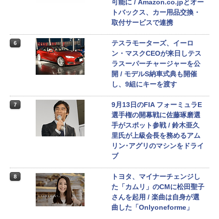
可能に / Amazon.co.jpとオー
トバックス、カー用品交換・
取付サービスで連携
テスラモーターズ、イーロ
6
ン・マスクCEOが来日しテス
ラスーパーチャージャーを公
開 / モデルS納車式典も開催
し、9組にキーを渡す
9月13日のFIA フォーミュラE
7
選手権の開幕戦に佐藤琢磨選
手がスポット参戦 / 鈴木亜久
里氏が上級会長を務めるアム
リン･アグリのマシンをドライ
ブ
トヨタ、マイナーチェンジし
8
た「カムリ」のCMに松田聖子
さんを起用 / 楽曲は自身が選
曲した「Onlyoneforme」