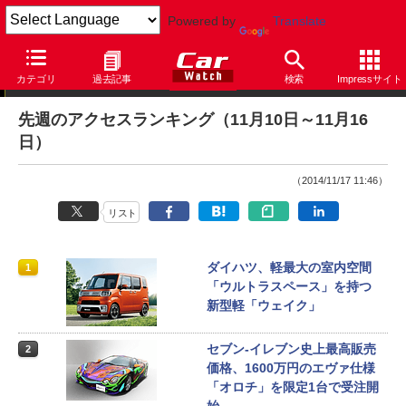
Powered by
Translate
アクセスランキング
カテゴリ
過去記事
検索
Impressサイト
先週のアクセスランキング（11月10日～11月16
日）
（2014/11/17 11:46）
リスト
ダイハツ、軽最大の室内空間
1
「ウルトラスペース」を持つ
新型軽「ウェイク」
セブン-イレブン史上最高販売
2
価格、1600万円のエヴァ仕様
「オロチ」を限定1台で受注開