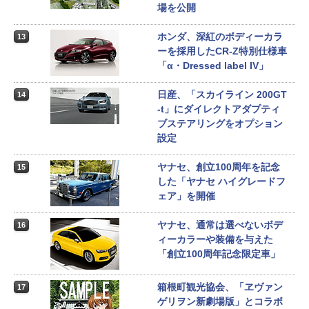
場を公開
ホンダ、深紅のボディーカラ
13
ーを採用したCR-Z特別仕様車
「α・Dressed label IV」
日産、「スカイライン 200GT
14
-t」にダイレクトアダプティ
ブステアリングをオプション
設定
ヤナセ、創立100周年を記念
15
した「ヤナセ ハイグレードフ
ェア」を開催
ヤナセ、通常は選べないボデ
16
ィーカラーや装備を与えた
「創立100周年記念限定車」
箱根町観光協会、「ヱヴァン
17
ゲリヲン新劇場版」とコラボ