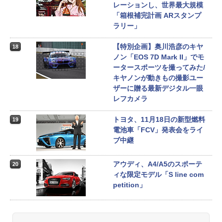
レーションし、世界最大規模
「箱根補完計画 ARスタンプ
ラリー」
【特別企画】奥川浩彦のキヤ
18
ノン「EOS 7D Mark II」でモ
ータースポーツを撮ってみた/
キヤノンが動きもの撮影ユー
ザーに贈る最新デジタル一眼
レフカメラ
トヨタ、11月18日の新型燃料
19
電池車「FCV」発表会をライ
ブ中継
アウディ、A4/A5のスポーテ
20
ィな限定モデル「S line com
petition」