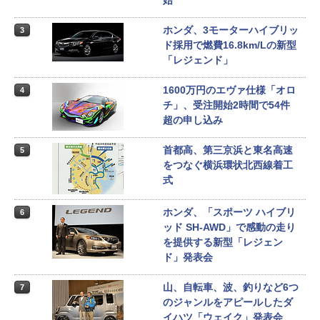
始
ホンダ、3モーターハイブリッ
3
ド採用で燃費16.8km/Lの新型
「レジェンド」
1600万円のエヴァ仕様「オロ
4
チ」、受注開始2時間で54件
超の申し込み
首都高、第三京浜と東名高速
5
をつなぐ横浜環状北西線着工
式
ホンダ、「スポーツ ハイブリ
6
ッド SH-AWD」で感動の走り
を提供する新型「レジェン
ド」発表会
山、自転車、波、釣りなど6つ
7
のジャンルをアピールしたダ
イハツ「ウェイク」発表会