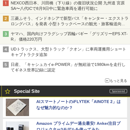
NEXCO西日本、川田橋（下り線）の復旧状況公開 九州道 宮原
SA〜八代ICで8月9日中に緊急車両を通行可能に
三菱ふそう、インドネシアで新型バス「キャンター・エクストラ
ロングバス」を発表 小型トラックベースの観光・旅客輸送向け
バス
ヤマハ、国内向けフラグシップ四輪バギー「グリズリーEPS XT-
R」 価格220万円
UDトラックス、大型トラック「クオン」に車両運搬用ショート
キャブトラクタ追加
日産、「キャシュカイe-POWER」が無給油で1980kmを走行し
てギネス世界記録に認定
もっと見る
Special Site
AIスマートノートのiFLYTEK「AINOTE 2」は
なぜ魅力的なのか？
Amazon プライムデー過去最安! Anker注目プ
ロジェクター3モデルを使ってみた