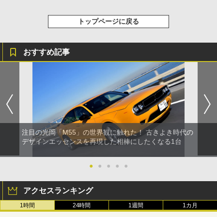
トップページに戻る
おすすめ記事
注目の光岡「M55」の世界観に触れた！ 古きよき時代の
デザインエッセンスを再現した相棒にしたくなる1台
●
●
●
●
●
アクセスランキング
1時間
24時間
1週間
1カ月