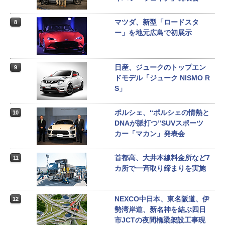
マツダ、新型「ロードスタ
8
ー」を地元広島で初展示
日産、ジュークのトップエン
9
ドモデル「ジューク NISMO R
S」
ポルシェ、“ポルシェの情熱と
10
DNAが脈打つ”SUVスポーツ
カー「マカン」発表会
首都高、大井本線料金所など7
11
カ所で一斉取り締まりを実施
NEXCO中日本、東名阪道、伊
12
勢湾岸道、新名神を結ぶ四日
市JCTの夜間橋梁架設工事現