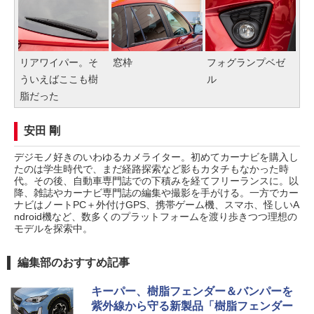
リアワイパー。そ
窓枠
フォグランプベゼ
ういえばここも樹
ル
脂だった
安田 剛
デジモノ好きのいわゆるカメライター。初めてカーナビを購入し
たのは学生時代で、まだ経路探索など影もカタチもなかった時
代。その後、自動車専門誌での下積みを経てフリーランスに。以
降、雑誌やカーナビ専門誌の編集や撮影を手がける。一方でカー
ナビはノートPC＋外付けGPS、携帯ゲーム機、スマホ、怪しいA
ndroid機など、数多くのプラットフォームを渡り歩きつつ理想の
モデルを探索中。
編集部のおすすめ記事
キーパー、樹脂フェンダー＆バンパーを
紫外線から守る新製品「樹脂フェンダー