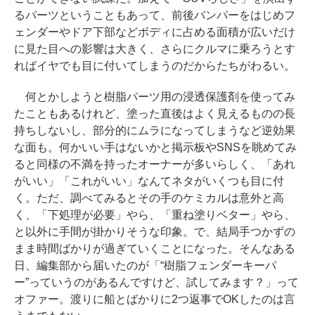
るパーツということもあって、前後バンパーをはじめフ
ェンダーやドア下部などボディに占める面積が広いだけ
に見た目への影響は大きく、さらにクルマに乗ろうとす
ればイヤでも目に付いてしまうのだからたちがわるい。
何とかしようと樹脂パーツ用の浸透保護剤を使ってみ
たこともあるけれど、塗った直後はよく見えるものの長
持ちしないし、部分的にムラになってしまうなど逆効果
な面も。何かいい手はないかと掲示板やSNSを眺めてみ
ると同様の不満を持ったオーナーが多いらしく、「あれ
がいい」「これがいい」なんてネタがいくつも目に付
く。ただ、調べてみるとその手のケミカルは意外と高
く、「下処理が必要」やら、「重ね塗りベター」やら、
と以外に手間が掛かりそうな印象。で、結局手つかずの
まま時間ばかりが過ぎていくことになった。そんなある
日、編集部から届いたのが「“樹脂フェンダーキーパ
ー”っていうのがあるんですけど、試してみます？」って
オファー。渡りに船とばかりに2つ返事でOKしたのは言