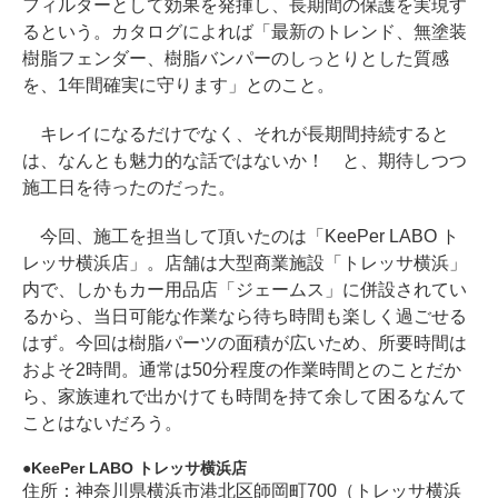
フィルターとして効果を発揮し、長期間の保護を実現す
るという。カタログによれば「最新のトレンド、無塗装
樹脂フェンダー、樹脂バンパーのしっとりとした質感
を、1年間確実に守ります」とのこと。
キレイになるだけでなく、それが長期間持続すると
は、なんとも魅力的な話ではないか！ と、期待しつつ
施工日を待ったのだった。
今回、施工を担当して頂いたのは「KeePer LABO ト
レッサ横浜店」。店舗は大型商業施設「トレッサ横浜」
内で、しかもカー用品店「ジェームス」に併設されてい
るから、当日可能な作業なら待ち時間も楽しく過ごせる
はず。今回は樹脂パーツの面積が広いため、所要時間は
およそ2時間。通常は50分程度の作業時間とのことだか
ら、家族連れで出かけても時間を持て余して困るなんて
ことはないだろう。
KeePer LABO トレッサ横浜店
住所：神奈川県横浜市港北区師岡町700（トレッサ横浜