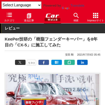
Powered by
Translate
Car Watch
カスタム
外装パーツ
その他
カテゴリ
過去記事
検索
Impressサイト
レビュー
KeePer技研の「樹脂フェンダーキーパー」を8年
目の「CX-5」に施工してみた
安田 剛
2021年7月9日 05:45
リスト