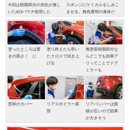
今回は樹脂部分の劣化が激し
スポンジにケミカルをしみこ
いため3パウチ使用した
ませる。無色透明の液体だ
塗ったところは驚
塗り終えたら乾い
無塗装樹脂部分な
きの黒さ！ に
たクロスで拭き上
らどこでも効果ア
げる
リってことでドア
ミラーも
窓枠のカバー
リアスポイラー基
リアバンパーは面
部
積が広いので効果
が大きそう