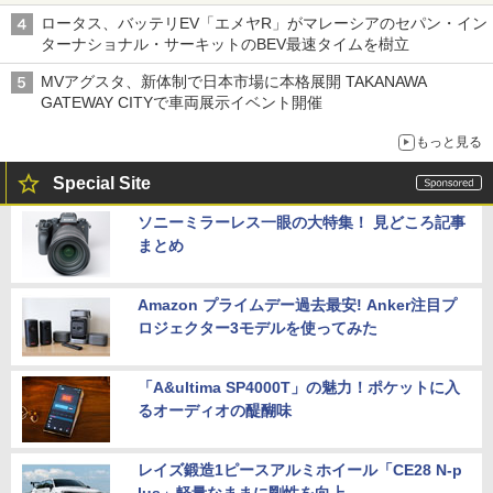
ロータス、バッテリEV「エメヤR」がマレーシアのセパン・イン
ターナショナル・サーキットのBEV最速タイムを樹立
MVアグスタ、新体制で日本市場に本格展開 TAKANAWA
GATEWAY CITYで車両展示イベント開催
もっと見る
Special Site
ソニーミラーレス一眼の大特集！ 見どころ記事
まとめ
Amazon プライムデー過去最安! Anker注目プ
ロジェクター3モデルを使ってみた
「A&ultima SP4000T」の魅力！ポケットに入
るオーディオの醍醐味
レイズ鍛造1ピースアルミホイール「CE28 N-p