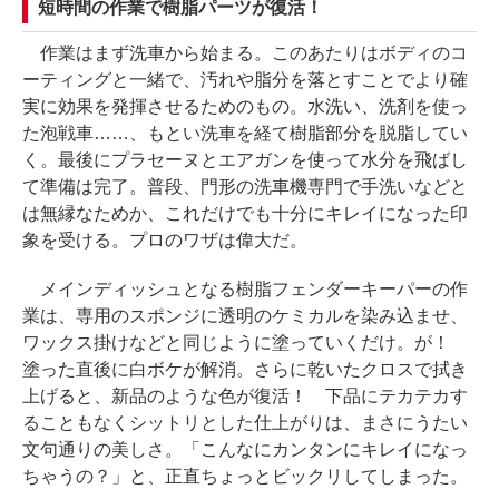
短時間の作業で樹脂パーツが復活！
作業はまず洗車から始まる。このあたりはボディのコ
ーティングと一緒で、汚れや脂分を落とすことでより確
実に効果を発揮させるためのもの。水洗い、洗剤を使っ
た泡戦車……、もとい洗車を経て樹脂部分を脱脂してい
く。最後にプラセーヌとエアガンを使って水分を飛ばし
て準備は完了。普段、門形の洗車機専門で手洗いなどと
は無縁なためか、これだけでも十分にキレイになった印
象を受ける。プロのワザは偉大だ。
メインディッシュとなる樹脂フェンダーキーパーの作
業は、専用のスポンジに透明のケミカルを染み込ませ、
ワックス掛けなどと同じように塗っていくだけ。が！
塗った直後に白ボケが解消。さらに乾いたクロスで拭き
上げると、新品のような色が復活！ 下品にテカテカす
ることもなくシットリとした仕上がりは、まさにうたい
文句通りの美しさ。「こんなにカンタンにキレイになっ
ちゃうの？」と、正直ちょっとビックリしてしまった。