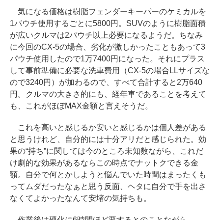
気になる価格は樹脂フェンダーキーパーのケミカルを
1パウチ使用するごとに5800円。SUVのように樹脂面積
が広いクルマは2パウチ以上必要になるようだ。ちなみ
に今回のCX-5の場合、劣化が激しかったこともあって3
パウチ使用したので1万7400円になった。それにプラス
して事前準備に必要な洗車費用（CX-5の場合LLサイズな
ので3240円）が加わるので、すべて合計すると2万640
円。クルマの大きさ的にも、経年車であることを考えて
も、これがほぼMAX金額と言えそうだ。
これを高いと感じるか安いと感じるかは個人差がある
と思うけれど、自分的には十分アリだと感じられた。効
果の“持ち”に関しては今のところ未知数ながら、これだ
け劇的な効果があるならこの時点でナットクできる金
額。自分で何とかしようと悩んでいた時間はまったくも
ってムダだったなぁと思う反面、ヘタに自分で手を出さ
なくてよかったなんて安堵の気持ちも。
作業後は硬化に6時間ほど要するとのことながら、