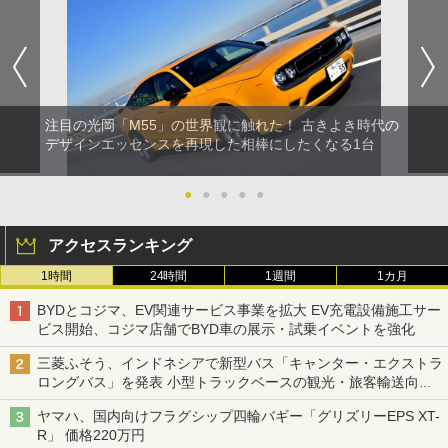
注目の光岡「M55」の世界観に触れた！ 古きよき時代の
デザインエッセンスを再現した相棒にしたくなる1台
●
●
●
●
●
アクセスランキング
1時間
24時間
1週間
1カ月
BYDとコジマ、EV関連サービス事業を拡大 EV充電設備施工サー
ビス開始、コジマ店舗でBYD車の展示・試乗イベントを強化
三菱ふそう、インドネシアで新型バス「キャンター・エクストラ
ロングバス」を発表 小型トラックベースの観光・旅客輸送向け
バス
ヤマハ、国内向けフラグシップ四輪バギー「グリズリーEPS XT-
R」 価格220万円