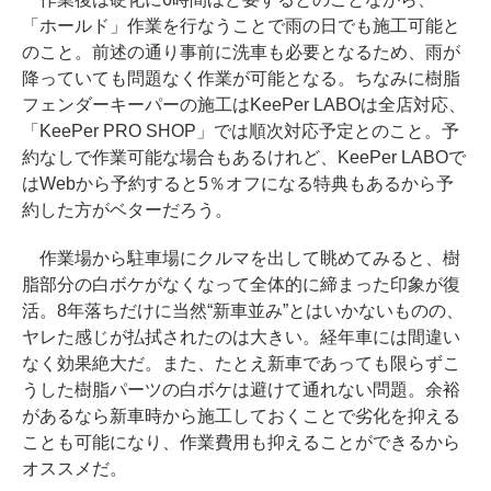
「ホールド」作業を行なうことで雨の日でも施工可能と
のこと。前述の通り事前に洗車も必要となるため、雨が
降っていても問題なく作業が可能となる。ちなみに樹脂
フェンダーキーパーの施工はKeePer LABOは全店対応、
「KeePer PRO SHOP」では順次対応予定とのこと。予
約なしで作業可能な場合もあるけれど、KeePer LABOで
はWebから予約すると5％オフになる特典もあるから予
約した方がベターだろう。
作業場から駐車場にクルマを出して眺めてみると、樹
脂部分の白ボケがなくなって全体的に締まった印象が復
活。8年落ちだけに当然“新車並み”とはいかないものの、
ヤレた感じが払拭されたのは大きい。経年車には間違い
なく効果絶大だ。また、たとえ新車であっても限らずこ
うした樹脂パーツの白ボケは避けて通れない問題。余裕
があるなら新車時から施工しておくことで劣化を抑える
ことも可能になり、作業費用も抑えることができるから
オススメだ。