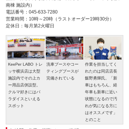
南棟 施設内）
電話番号：045-633-7280
営業時間：10時～20時（ラストオーダー19時30分）
定休日：毎月第2火曜日
KeePer LABO トレ
洗車ブースやコー
作業を担当してく
ッサ横浜店は大型
ティングブースが
れたのは同店店長
施設内でその上カ
完備されている
飯野勇輝氏。「新
ー用品店併設型。
車はもちろん、経
クルマ好きにはパ
年車も新車に近い
ラダイスといえる
状態になるので汚
スポット
れが気になる方に
はオススメです」
とのこと