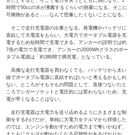
きたとすると、そこで電力を失うとともに熱になり、1
時間で50ccの水が沸騰するくらいの熱量になる。そこに
可燃物があると……なんて想像したくないことになる。
そこで走行充電器の出番となる。発電機やバッテリに
直結して大電流をもらい、大電力でポータブル電源を充
電するため短時間で充電できる。アンカーの説明では約
7倍の電力で充電でき、アンカーの2000Whクラスのポー
タブル電源は「約3時間で満充電」となっている。
高価な走行充電器を買わなくても、バッテリから太い
線でポータブル電源に直結すればいいと考えるかもしれ
ない。ところがそもそもの問題として、直接つないだと
ころでシガーソケットと電圧的には変わらないため、充
電が早くなることはない。
走行充電器は大電力を送り込めるようにさまざまな制
御をするわけだが、単純に大電力をクルマから拝借した
のでは、エンジンを動かすための電力まで奪いかねず、
まともにクルマが動かなくなる可能性があるばかりか、