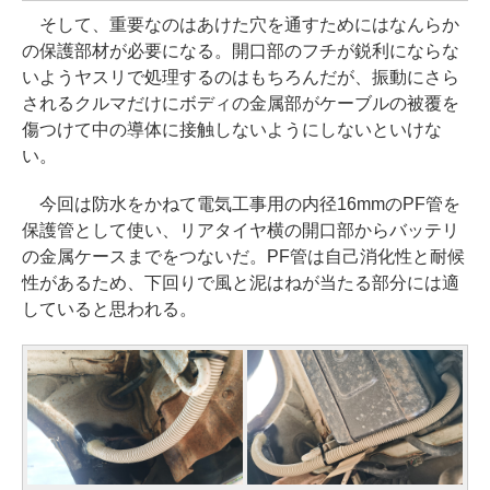
そして、重要なのはあけた穴を通すためにはなんらか
の保護部材が必要になる。開口部のフチが鋭利にならな
いようヤスリで処理するのはもちろんだが、振動にさら
されるクルマだけにボディの金属部がケーブルの被覆を
傷つけて中の導体に接触しないようにしないといけな
い。
今回は防水をかねて電気工事用の内径16mmのPF管を
保護管として使い、リアタイヤ横の開口部からバッテリ
の金属ケースまでをつないだ。PF管は自己消化性と耐候
性があるため、下回りで風と泥はねが当たる部分には適
していると思われる。