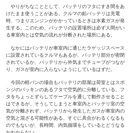
やりがちなこととして、バッテリのフタにすき間をあ
けたまま使うことがある。クルマの鉛バッテリは充電
時、つまりエンジンがかかっているときは水素ガスが発
生する。このため、バッテリの設置場所は必ず人間がい
る車室内とは空気の流れが分断された場所にある。
なかにはバッテリが車室内に通じたラゲッジスペース
に設置されているクルマもあるが、バッテリ部分が密閉
されているか、バッテリから外気までチューブがつなが
り、ガスが室内に入らないようにしているはずだ。
今回の軽バンの場合もバッテリの部屋は荷室とはスポ
ンジのパッキンのあるフタで空気的に分離している。フ
タをちょっとずらしてケーブルを通して動作させること
はできるが、そうしてしまうと車室内とバッテリ室の空
気が分離されず、バッテリから発生したガスが車室内の
空気と混ざる可能性がある。すぐに具合がわるくなるも
のでもないが、長時間、内気循環をしているとどうなる
かわからない。