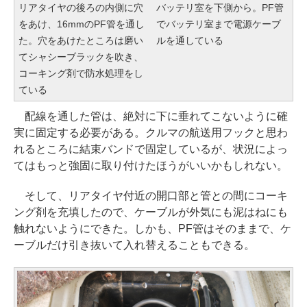
リアタイヤの後ろの内側に穴
バッテリ室を下側から。PF管
をあけ、16mmのPF管を通し
でバッテリ室まで電源ケーブ
た。穴をあけたところは磨い
ルを通している
てシャシーブラックを吹き、
コーキング剤で防水処理をし
ている
配線を通した管は、絶対に下に垂れてこないように確
実に固定する必要がある。クルマの航送用フックと思わ
れるところに結束バンドで固定しているが、状況によっ
てはもっと強固に取り付けたほうがいいかもしれない。
そして、リアタイヤ付近の開口部と管との間にコーキ
ング剤を充填したので、ケーブルが外気にも泥はねにも
触れないようにできた。しかも、PF管はそのままで、ケ
ーブルだけ引き抜いて入れ替えることもできる。