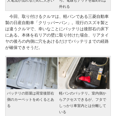
大電流が流れるために大きい
ろ。電線もナットを緩めれば
外れる
今回、取り付けるクルマは、軽バンである三菱自動車
製の日産自動車「クリッパーバン」。現行のスズキ製と
は違うクルマで、幸いなことにバッテリは後部右の床下
にある。本体を右リアの壁に取り付けた場合、リアタイ
ヤの後ろの内側に穴をあけるだけでバッテリまでの経路
が確保できそうだ。
バッテリの部屋は荷室後部右
軽バンのバッテリ。室内側か
側のカーペットをめくるとあ
らアクセスできるが、フタで
る
しっかり車室内とは分離して
いる