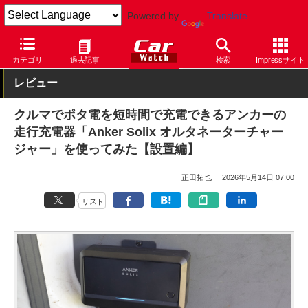
Powered by
Translate
Car Watch
カスタム
電子系パーツ
カテゴリ
過去記事
検索
Impressサイト
レビュー
クルマでポタ電を短時間で充電できるアンカーの
走行充電器「Anker Solix オルタネーターチャー
ジャー」を使ってみた【設置編】
正田拓也
2026年5月14日 07:00
リスト