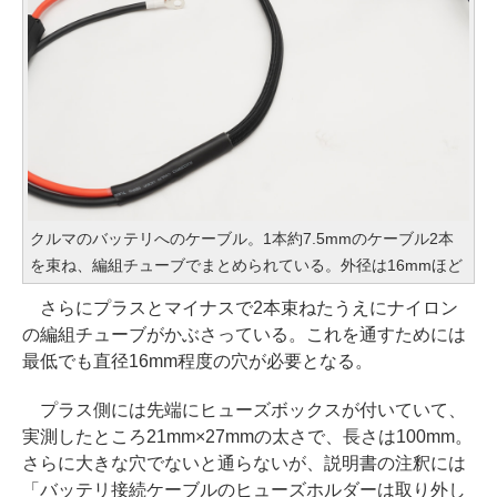
クルマのバッテリへのケーブル。1本約7.5mmのケーブル2本
を束ね、編組チューブでまとめられている。外径は16mmほど
さらにプラスとマイナスで2本束ねたうえにナイロン
の編組チューブがかぶさっている。これを通すためには
最低でも直径16mm程度の穴が必要となる。
プラス側には先端にヒューズボックスが付いていて、
実測したところ21mm×27mmの太さで、長さは100mm。
さらに大きな穴でないと通らないが、説明書の注釈には
「バッテリ接続ケーブルのヒューズホルダーは取り外し