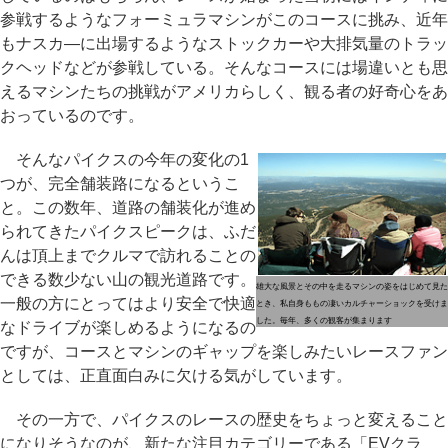
参戦するようなフォーミュラマシンがこのコースに挑み、近年
もナスカ―に出場するようなストックカーや大排気量のトラッ
クヘッドなどが参戦している。そんなコースには場違いとも思
えるマシンたちの挑戦がアメリカらしく、観る者の好奇心をあ
おっているのです。
そんなパイクスの今年の変化の1
つが、完全舗装路になるというこ
と。この数年、道路の舗装化が進め
られてきたパイクスピークは、ふだ
んは頂上までクルマで訪れることの
できる数少ない山の観光道路です。
雄大な風景とその中を走るマシンの姿をはじめて見た
一般の方にとってはより安全で快適
とき、私自身ももの凄いカルチャーショックを受けま
した。毎年、多くの観客が集まります
なドライブが楽しめるようになるの
ですが、コースとマシンのギャップを楽しみたいレースファン
としては、正直面白みに欠ける気がしています。
その一方で、パイクスのレースの歴史をちょっと変えること
になりそうなのが、新たな注目カテゴリーである「EVクラ