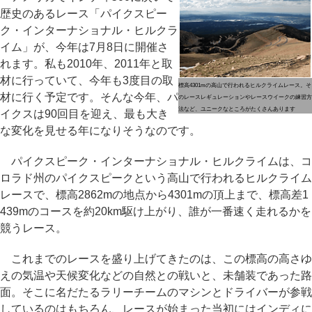
歴史のあるレース「パイクスピー
ク・インターナショナル・ヒルクラ
イム」が、今年は7月8日に開催さ
れます。私も2010年、2011年と取
材に行っていて、今年も3度目の取
標高4301mの高山で行われるヒルクライムレース。そ
材に行く予定です。そんな今年、パ
のレースレギュレーションやレースウイークの練習方
法など、ユニークなところがたくさんあります
イクスは90回目を迎え、最も大き
な変化を見せる年になりそうなのです。
パイクスピーク・インターナショナル・ヒルクライムは、コ
ロラド州のパイクスピークという高山で行われるヒルクライム
レースで、標高2862mの地点から4301mの頂上まで、標高差1
439mのコースを約20km駆け上がり、誰が一番速く走れるかを
競うレース。
これまでのレースを盛り上げてきたのは、この標高の高さゆ
えの気温や天候変化などの自然との戦いと、未舗装であった路
面。そこに名だたるラリーチームのマシンとドライバーが参戦
しているのはもちろん、レースが始まった当初にはインディに