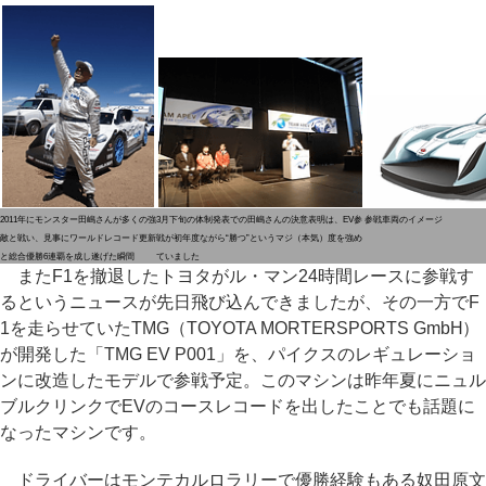
2011年にモンスター田嶋さんが多くの強
3月下旬の体制発表での田嶋さんの決意表明は、EV参
参戦車両のイメージ
敵と戦い、見事にワールドレコード更新
戦が初年度ながら“勝つ”というマジ（本気）度を強め
と総合優勝6連覇を成し遂げた瞬間
ていました
またF1を撤退したトヨタがル・マン24時間レースに参戦す
るというニュースが先日飛び込んできましたが、その一方でF
1を走らせていたTMG（TOYOTA MORTERSPORTS GmbH）
が開発した「TMG EV P001」を、パイクスのレギュレーショ
ンに改造したモデルで参戦予定。このマシンは昨年夏にニュル
ブルクリンクでEVのコースレコードを出したことでも話題に
なったマシンです。
ドライバーはモンテカルロラリーで優勝経験もある奴田原文