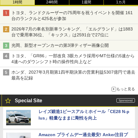
1時間
24時間
1週間
1カ月
トヨタ、ランドクルーザーの75周年を祝うイベントを開催 161
台のランクルと425名が参加
2026年7月の車名別新車ランキング、「エルグランド」は1883
台で乗用車36位、「キックス」は2591台で27位に
光岡、新型オープンカーの第3弾ティザー画像公開
トヨタ、「GR86」一部改良 3眼カメラ採用やMT仕様の5速から
4速へのダウンシフト時の操作性向上など
ホンダ、2027年3月期第1四半期決算の営業利益5307億円で過去
最高を記録
もっと見る
Special Site
レイズ鍛造1ピースアルミホイール「CE28 N-p
lus」軽量なままに剛性を向上
Amazon プライムデー過去最安! Anker注目プ