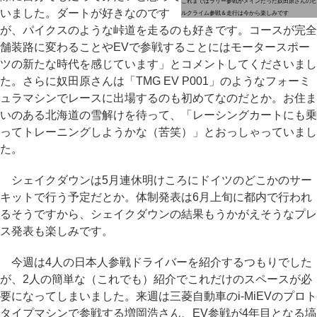
これまではラリー参戦がメインだった奴田原さんのヒ
いました。ダートが好きなのです
ルクライム参戦＆走行は今から楽しみです
が、パイクスのような峠道を走るのも好きです。コースが完全
舗装路に変わることやEVで参戦することにはモータースポー
ツの新たな時代を感じています」とコメントしてくださいまし
た。さらに奴田原さんは「TMG EV P001」のようなフォーミ
ュラマシンでレースに出場するのも初めてなのだとか。お住ま
いのある北海道の雪解けを待って、「レーシングカートにも乗
ってトレーニングしようかな（苦笑）」とおっしゃっていまし
た。
シェイクダウンは5月連休明けころにドイツのどこかのサー
キットで行う予定だとか。体制発表は6月上旬に都内で行われ
るそうですから、シェイクダウンの結果もうかがえそうなプレ
ス発表も楽しみです。
今週は4人の日本人参戦ドライバーを紹介するつもりでした
が、2人の簡単な（これでも）紹介でこれだけのスペースが必
要になってしまいました。来週は三菱自動車のi-MiEVのプロト
タイプマシンで参戦する増岡浩さん、EV参戦が4年目となる塙