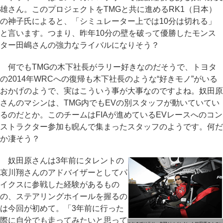
雄さん。このプロジェクトをTMGと共に進めるRK1（日本）
の神子氏によると、「シミュレーター上では10分は切れる」
と言います。つまり、昨年10分の壁を破って優勝したモンス
ター田嶋さんの強力なライバルになりそう？
何でもTMGの木下社長がラリー好きなのだそうで、トヨタ
の2014年WRCへの復帰も木下社長のような“好きモノ”がいる
おかげのようで、実はこういう事が大事なのですよね。奴田原
さんのマシンは、TMG内でもEVの別スタッフが動いていてい
るのだとか。このチームはFIAが進めているEVレースへのコン
ストラクター参加も睨んで集まったスタッフのようです。何だ
か凄そう？
奴田原さんは3年前にタレントの
哀川翔さんのアドバイザーとしてパ
イクスに参戦した経験があるもの
の、ステアリングホイールを握るの
は今回が初めて。「3年前に行った
際に自分でも走ってみたいと思って