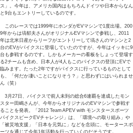
ス」。今年は、アメリカ国内はもちろんドイツや日本からなん
と9台もエントリーしているのです。
このレースでは1999年にホンダがEVマシンで1度出場。200
9年からは塙郁夫さんがオリジナルEVマシンで参戦し、2011
年は北米日産からリーフがエントリーして塙さんのマシンと2
台のEVがパイクスに登場していたのですが、今年はイッキに9
台も参戦するのです。しかもメーカーの看板をしょって登場す
る2チームも含め、日本人が4人もこのパイクスの登頂にEVで
臨みます。たった2年ですがパイクスに行っているものとして
も、「何だか凄いことになりそう？」と思わずにはいられませ
ん（笑）
3月27日、パイクスで前人未到の総合6連覇を達成したモン
スター田嶋さんが、今年からオリジナルのEVマシンで参戦す
ることを発表。「2012 Team APEV with モンスタースポーツ
パイクスピークEVチャレンジ」は、「環境への取り組み」や
「被災地支援」「日本を元気に」などを念頭に、モータースポ
ーツを通じて今年1年活動を行っていくのだそうです。