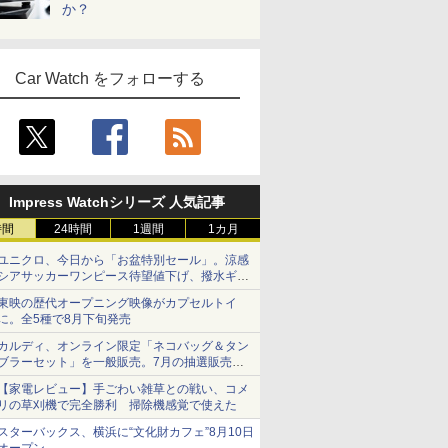
か？
Car Watch をフォローする
Impress Watchシリーズ 人気記事
時間
24時間
1週間
1カ月
ユニクロ、今日から「お盆特別セール」。涼感
シアサッカーワンピース待望値下げ、撥水ギア
ショーツは1990円に
東映の歴代オープニング映像がカプセルトイ
に。全5種で8月下旬発売
カルディ、オンライン限定「ネコバッグ＆タン
ブラーセット」を一般販売。7月の抽選販売の
当選無効分
【家電レビュー】手ごわい雑草との戦い、コメ
リの草刈機で完全勝利 掃除機感覚で使えた
スターバックス、横浜に“文化財カフェ”8月10日