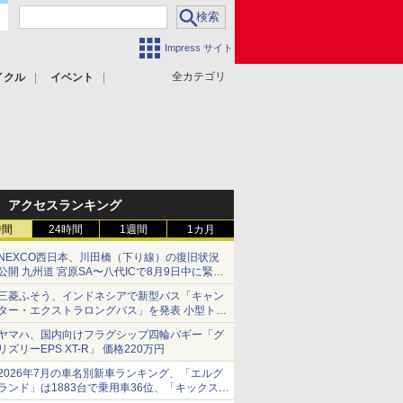
Impress サイト
全カテゴリ
イクル
イベント
アクセスランキング
時間
24時間
1週間
1カ月
NEXCO西日本、川田橋（下り線）の復旧状況
公開 九州道 宮原SA〜八代ICで8月9日中に緊急
車両を通行可能に
三菱ふそう、インドネシアで新型バス「キャン
ター・エクストラロングバス」を発表 小型トラ
ックベースの観光・旅客輸送向けバス
ヤマハ、国内向けフラグシップ四輪バギー「グ
リズリーEPS XT-R」 価格220万円
2026年7月の車名別新車ランキング、「エルグ
ランド」は1883台で乗用車36位、「キックス」
は2591台で27位に