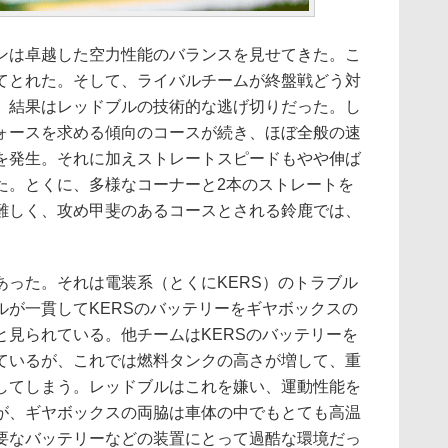
は卓越した空力性能のバランスを見せてきた。こ
てとれた。そして、ライバルチームが終盤戦どう対
、結果はレッドブルの技術的な逃げ切りだった。し
ォースを求める傾向のコースが続き、ほぼ全般の速
を発生。それに加えストレートスピードもやや伸ば
た。とくに、多様なコーナーと2本のストレートを
難しく、攻め甲斐のあるコースとされる鈴鹿では、
った。それは電装系（とくにKERS）のトラブル
ルが一貫してKERSのバッテリーをギヤボックスの
と見られている。他チームはKERSのバッテリーを
ているが、これでは燃料タンクの高さが増して、重
してしまう。レッドブルはこれを嫌い、運動性能を
が、ギヤボックスの両脇は車体の中でもとても高温
要なバッテリーなどの装置にとって過酷な環境だっ