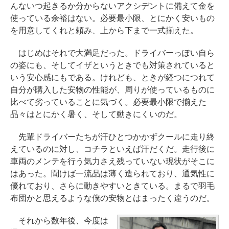
んないつ起きるか分からないアクシデントに備えて金を
使っている余裕はない。必要最小限、とにかく安いもの
を用意してくれと頼み、上から下まで一式揃えた。
はじめはそれで大満足だった。ドライバーっぽい自ら
の姿にも、そしてイザというときでも対策されていると
いう安心感にもである。けれども、ときが経つにつれて
自分が購入した安物の性能が、周りが使っているものに
比べて劣っていることに気づく。必要最小限で揃えた
品々はとにかく暑く、そして動きにくいのだ。
先輩ドライバーたちが汗ひとつかかずクールに走り終
えているのに対し、コチラといえば汗だくだ。走行後に
車両のメンテを行う気力さえ残っていない現状がそこに
はあった。聞けば一流品は薄く造られており、通気性に
優れており、さらに動きやすいときている。まるで羽毛
布団かと思えるような僕の安物とはまったく違うのだ。
それから数年後、今度は