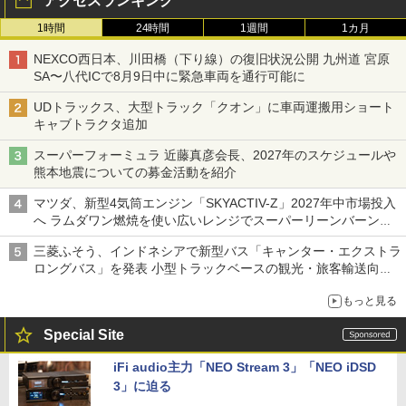
アクセスランキング
1時間
24時間
1週間
1カ月
NEXCO西日本、川田橋（下り線）の復旧状況公開 九州道 宮原
SA〜八代ICで8月9日中に緊急車両を通行可能に
UDトラックス、大型トラック「クオン」に車両運搬用ショート
キャブトラクタ追加
スーパーフォーミュラ 近藤真彦会長、2027年のスケジュールや
熊本地震についての募金活動を紹介
マツダ、新型4気筒エンジン「SKYACTIV-Z」2027年中市場投入
へ ラムダワン燃焼を使い広いレンジでスーパーリーンバーン燃
焼を実現
三菱ふそう、インドネシアで新型バス「キャンター・エクストラ
ロングバス」を発表 小型トラックベースの観光・旅客輸送向け
バス
もっと見る
Special Site
iFi audio主力「NEO Stream 3」「NEO iDSD
3」に迫る