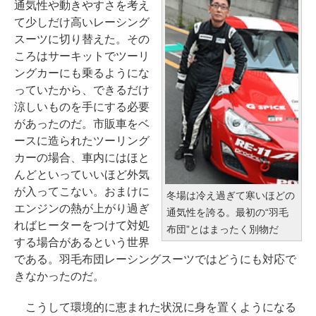
通気性や動きやすさを考え
て少しだけ高いレーシング
スーツに切り替えた。その
ころはサーキットでツーリ
ングカーにも乗るようにな
っていたから、できるだけ
涼しいものを手にする必要
があったのだ。市販車をベ
ースに造られたツーリング
カーの場合、車内にはほと
んどといっていいほど外気
が入ってこない。おまけに
冬場は冷え過ぎて寒いほどの
エンジンの熱が上がり過ぎ
通気性を誇る。最初の“羽毛
ればヒーターをつけて対処
布団”とはまったく別物だ
する場合があるという世界
である。羽毛布団レーシングスーツではどうにも対応で
きなかったのだ。
こうして環境的に恵まれた状況に身を置くようになる