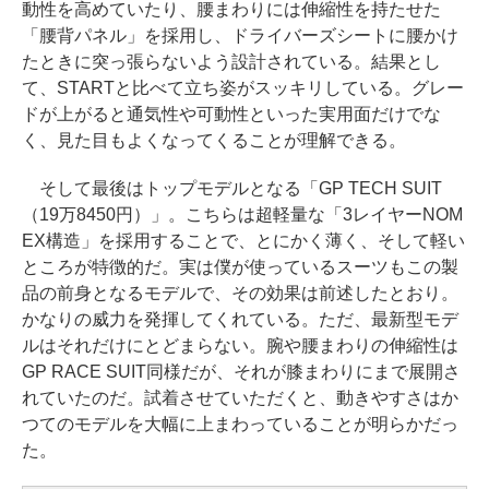
動性を高めていたり、腰まわりには伸縮性を持たせた
「腰背パネル」を採用し、ドライバーズシートに腰かけ
たときに突っ張らないよう設計されている。結果とし
て、STARTと比べて立ち姿がスッキリしている。グレー
ドが上がると通気性や可動性といった実用面だけでな
く、見た目もよくなってくることが理解できる。
そして最後はトップモデルとなる「GP TECH SUIT
（19万8450円）」。こちらは超軽量な「3レイヤーNOM
EX構造」を採用することで、とにかく薄く、そして軽い
ところが特徴的だ。実は僕が使っているスーツもこの製
品の前身となるモデルで、その効果は前述したとおり。
かなりの威力を発揮してくれている。ただ、最新型モデ
ルはそれだけにとどまらない。腕や腰まわりの伸縮性は
GP RACE SUIT同様だが、それが膝まわりにまで展開さ
れていたのだ。試着させていただくと、動きやすさはか
つてのモデルを大幅に上まわっていることが明らかだっ
た。