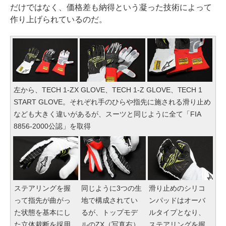
だけではなく、価格差も納得という凝った技術によって
作り上げられているのだ。
左から、TECH 1-ZX GLOVE、TECH 1-Z GLOVE、TECH 1
START GLOVE。それぞれ手のひらや指先に施される滑り止め
なども大きく違いがあるが、スーツと同じように全て「FIA
8856-2000公認」を取得
ステアリングを握
同じように3つの生
滑り止めのシリコ
って指先が曲がっ
地で構成されてい
ンパッドはオーバ
た状態を基本にし
るが、トップモデ
ルタイプとなり、
た立体裁断を採用
ルのZX（写真右）
ステアリングを握