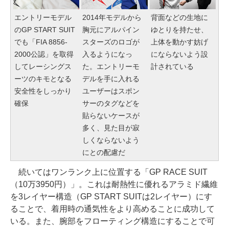
エントリーモデル
2014年モデルから
背面などの生地に
のGP START SUIT
胸元にアルパイン
ゆとりを持たせ、
でも「FIA 8856-
スターズのロゴが
上体を動かす妨げ
2000公認」を取得
入るようになっ
にならないよう設
してレーシングス
た。エントリーモ
計されている
ーツのキモとなる
デルを手に入れる
安全性をしっかり
ユーザーはスポン
確保
サーのタグなどを
貼らないケースが
多く、見た目が寂
しくならないよう
にとの配慮だ
続いてはワンランク上に位置する「GP RACE SUIT
（10万3950円）」。これは耐熱性に優れるアラミド繊維
を3レイヤー構造（GP START SUITは2レイヤー）にす
ることで、着用時の通気性をより高めることに成功して
いる。また、腕部をフローティング構造にすることで可