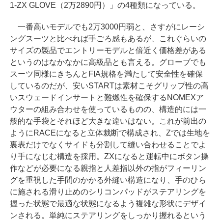
1-ZX GLOVE（2万2890円）」の4種類になっている。
一番高いモデルでも2万3000円弱と、さすがにレーシ
ングスーツと比べれば手ごろ感もあるが、これぐらいの
サイズの製品でエントリーモデルと倍近く価格差がある
というのはなかなかに高級品とも言える。グローブでも
スーツ同様にきちんとFIA規格を満たして安全性を確保
しているのだが、安いSTARTは素材こそグリップ性の高
いスウェードインサートと難燃性を確保するNOMEXア
ウターの組み合わせを使っているものの、構造的には一
般的な手袋とそれほど大きな違いはない。これが前出の
ようにRACEになると立体裁断で構成され、Zでは生地を
裏表だけでなくサイドも分割して縫い合わせることでよ
り手になじむ構造を採用。ZXになると運転中にボタン操
作などが必要になる親指と人差指以外の指がフィーリン
グを重視した手間のかかる外縫い構造になり、手のひら
に施される滑り止めのシリコンパッドがステアリングを
握った状態で最適な状態になるよう複雑な形状にデザイ
ンされる。単純にステアリングをしっかり握れるという