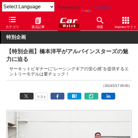
Powered by
Translate
Car Watch
モータースポーツ
その他
カテゴリ
過去記事
検索
Impressサイト
特別企画
【特別企画】橋本洋平がアルパインスターズの魅
力に迫る
サーキットビギナーに“レーシングギアの安心感”を提供するエ
ントリーモデルは要チェック！
（2014/2/17 00:00）
リスト