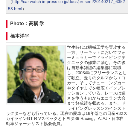
（
http://car.watch.impress.co.jp/docs/present/20140217_6352
53.html
）
Photo：高橋 学
橋本洋平
学生時代は機械工学を専攻する
一方、サーキットにおいてフォ
ーミュラカーでドライビングテ
クニックの修業に励む。その後
は自動車雑誌の編集部に就職
し、2003年にフリーランスとし
て独立。走りのクルマからエコ
カー、そしてチューニングカー
やタイヤまでを幅広くインプレ
ッションしている。レースは速
さを争うものからエコラン大会
まで好成績を収める。また、ド
ライビングレッスンのインスト
ラクターなども行っている。現在の愛車は18年落ちの日産R32ス
カイラインGT-R Vスペックとトヨタ86 Racing。AJAJ・日本自
動車ジャーナリスト協会会員。