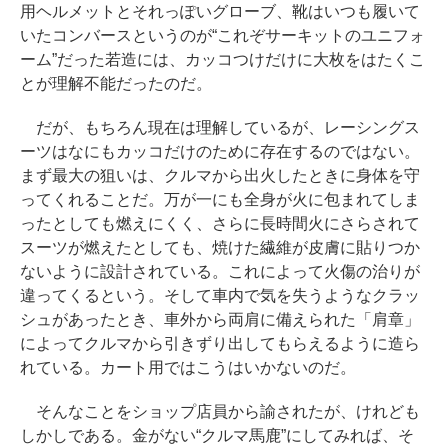
用ヘルメットとそれっぽいグローブ、靴はいつも履いて
いたコンバースというのが“これぞサーキットのユニフォ
ーム”だった若造には、カッコつけだけに大枚をはたくこ
とが理解不能だったのだ。
だが、もちろん現在は理解しているが、レーシングス
ーツはなにもカッコだけのために存在するのではない。
まず最大の狙いは、クルマから出火したときに身体を守
ってくれることだ。万が一にも全身が火に包まれてしま
ったとしても燃えにくく、さらに長時間火にさらされて
スーツが燃えたとしても、焼けた繊維が皮膚に貼りつか
ないように設計されている。これによって火傷の治りが
違ってくるという。そして車内で気を失うようなクラッ
シュがあったとき、車外から両肩に備えられた「肩章」
によってクルマから引きずり出してもらえるように造ら
れている。カート用ではこうはいかないのだ。
そんなことをショップ店員から諭されたが、けれども
しかしである。金がない“クルマ馬鹿”にしてみれば、そ