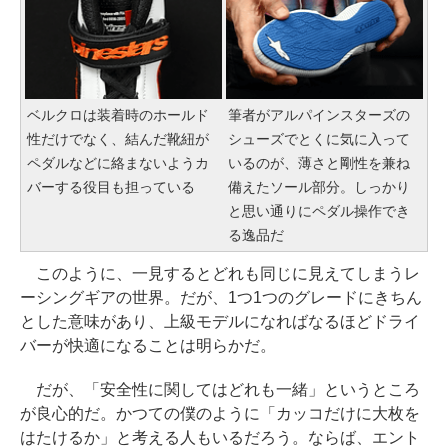
ベルクロは装着時のホールド
筆者がアルパインスターズの
性だけでなく、結んだ靴紐が
シューズでとくに気に入って
ペダルなどに絡まないようカ
いるのが、薄さと剛性を兼ね
バーする役目も担っている
備えたソール部分。しっかり
と思い通りにペダル操作でき
る逸品だ
このように、一見するとどれも同じに見えてしまうレ
ーシングギアの世界。だが、1つ1つのグレードにきちん
とした意味があり、上級モデルになればなるほどドライ
バーが快適になることは明らかだ。
だが、「安全性に関してはどれも一緒」というところ
が良心的だ。かつての僕のように「カッコだけに大枚を
はたけるか」と考える人もいるだろう。ならば、エント