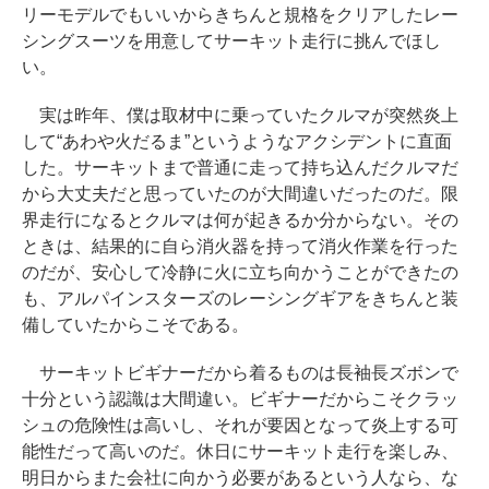
リーモデルでもいいからきちんと規格をクリアしたレー
シングスーツを用意してサーキット走行に挑んでほし
い。
実は昨年、僕は取材中に乗っていたクルマが突然炎上
して“あわや火だるま”というようなアクシデントに直面
した。サーキットまで普通に走って持ち込んだクルマだ
から大丈夫だと思っていたのが大間違いだったのだ。限
界走行になるとクルマは何が起きるか分からない。その
ときは、結果的に自ら消火器を持って消火作業を行った
のだが、安心して冷静に火に立ち向かうことができたの
も、アルパインスターズのレーシングギアをきちんと装
備していたからこそである。
サーキットビギナーだから着るものは長袖長ズボンで
十分という認識は大間違い。ビギナーだからこそクラッ
シュの危険性は高いし、それが要因となって炎上する可
能性だって高いのだ。休日にサーキット走行を楽しみ、
明日からまた会社に向かう必要があるという人なら、な