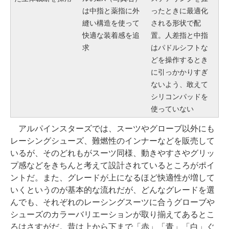
は中指と薬指に外
ったときに最適化
縫い構造を使って
される形状で配
快適な装着感を追
置。人差指と中指
求
はパドルシフトな
どを操作するとき
に引っかかりすぎ
ないよう、敢えて
シリコンパッドを
使っていない
アルパインスターズでは、スーツやグローブ以外にも
レーシングシューズ、難燃性のインナーなどを販売して
いるが、そのどれもがスーツ同様、動きやすさやグリッ
プ感などをきちんと考えて設計されているところがポイ
ントだ。また、グレードが上になるほど快適性が増して
いくというのが基本的な流れだが、どんなグレードを選
んでも、それぞれのレーシングスーツに合うグローブや
シューズのカラーバリエーションが取り揃えてあるとこ
ろはさすがだ。昔は上から下まで「赤」「青」「白」ぐ