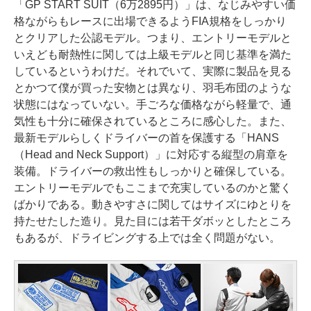
「GP START SUIT（6万2895円）」は、なじみやすい価
格ながらもレースに出場できるようFIA規格をしっかり
とクリアした公認モデル。つまり、エントリーモデルと
いえども耐熱性に関しては上級モデルと同じ基準を満た
しているというわけだ。それでいて、実際に製品を見る
とかつて僕が買った安物とは異なり、羽毛布団のような
状態にはなっていない。手ごろな価格ながら軽量で、通
気性も十分に確保されているところに感心した。また、
最新モデルらしくドライバーの首を保護する「HANS
（Head and Neck Support）」に対応する縦型の肩章を
装備。ドライバーの救出性もしっかりと確保している。
エントリーモデルでもここまで充実しているのかと驚く
ばかりである。動きやすさに関してはサイズにゆとりを
持たせたした造り。見た目には若干ダボッとしたところ
もあるが、ドライビングする上では全く問題がない。