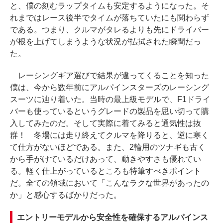
と、僕の刻むラップタイムも安定するようになった。そ
れまではレース後半でタイムが落ちていたにも関わらず
である。つまり、クルマがタレるよりも先にドライバー
が根を上げてしまうような状況が払拭された瞬間だっ
た。
レーシングギア選びで結果が違ってくることを知った
僕は、今から数年前にアルパインスターズのレーシング
スーツに辿り着いた。当時の最上級モデルで、F1ドライ
バーも使っているというグレードの製品を思い切って購
入してみたのだ。そして実際に着てみると通気性は抜
群！ 冬場には走り終えてクルマを降りると、逆に寒く
て仕方がないほどである。また、2輪用のツナギも古く
から手がけているだけあって、動きやすさも優れてい
る。軽く仕上がっているところも特筆すべきポイント
だ。全ての領域において「こんなラクな世界があったの
か」と感心するばかりだった。
エントリーモデルから安全性を確保するアルパインス