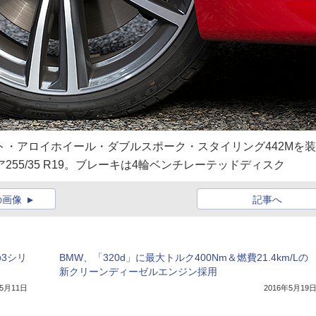
ト・アロイホイール・ダブルスポーク・スタイリング442Mを装
ア255/35 R19。ブレーキは4輪ベンチレーテッドディスク
の画像
記事へ
3シリ
BMW、「320d」に最大トルク400Nm＆燃費21.4km/Lの
新クリーンディーゼルエンジン採用
年5月11日
2016年5月19