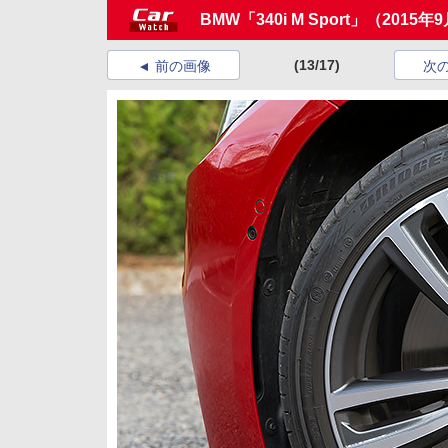
BMW「340i M Sport」（20
(13/17)
前の画像
次