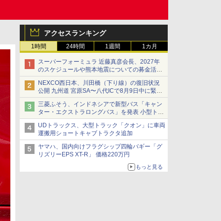
アクセスランキング
1時間
24時間
1週間
1カ月
スーパーフォーミュラ 近藤真彦会長、2027年
のスケジュールや熊本地震についての募金活動
を紹介
NEXCO西日本、川田橋（下り線）の復旧状況
公開 九州道 宮原SA〜八代ICで8月9日中に緊急
車両を通行可能に
三菱ふそう、インドネシアで新型バス「キャン
ター・エクストラロングバス」を発表 小型トラ
ックベースの観光・旅客輸送向けバス
UDトラックス、大型トラック「クオン」に車両
運搬用ショートキャブトラクタ追加
ヤマハ、国内向けフラグシップ四輪バギー「グ
リズリーEPS XT-R」 価格220万円
もっと見る