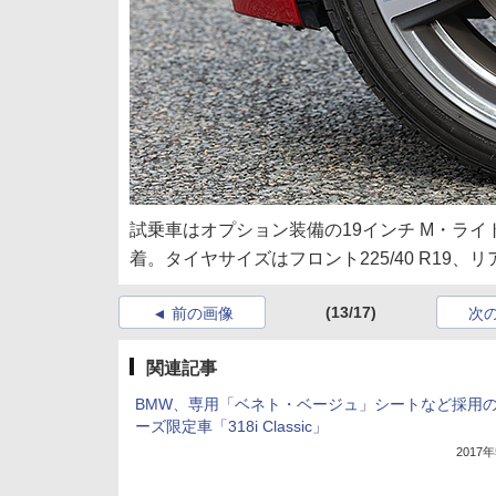
試乗車はオプション装備の19インチ M・ライ
着。タイヤサイズはフロント225/40 R19、リ
(13/17)
前の画像
次
関連記事
BMW、専用「ベネト・ベージュ」シートなど採用の
ーズ限定車「318i Classic」
2017